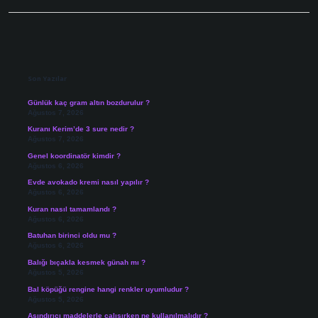
Sidebar
Son Yazılar
Günlük kaç gram altın bozdurulur ?
Ağustos 7, 2026
Kuranı Kerim’de 3 sure nedir ?
Ağustos 7, 2026
Genel koordinatör kimdir ?
Ağustos 6, 2026
Evde avokado kremi nasıl yapılır ?
Ağustos 6, 2026
Kuran nasıl tamamlandı ?
Ağustos 6, 2026
Batuhan birinci oldu mu ?
Ağustos 6, 2026
Balığı bıçakla kesmek günah mı ?
Ağustos 5, 2026
Bal köpüğü rengine hangi renkler uyumludur ?
Ağustos 5, 2026
Aşındırıcı maddelerle çalışırken ne kullanılmalıdır ?