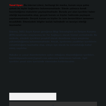
Yasal Uyarı:
Bu internet sitesi, herhangi bir marka, kurum veya şahıs
şirketi ile hiçbir bağlantısı bulunmamaktadır. Sitede yalnızca kendi
hazırladığımız makaleler paylaşılmaktadır. Burada yer alan içerikler haber
niteliği taşımamakta olup, gerçek kurum ve kişiler hakkında paylaşım
yapılmamaktadır. Gerçek kurum ve kişiler ile isim benzerlikleri tamamen
tesadüfidir. Sitemizdeki bilgiler taslak halindedir ve tavsiye niteliği
taşımazlar.
Sitemiz, 5651 Sayılı Kanun gereğince Bilgi Teknolojileri ve İletişim Kurumu
(BTK) tarafından onaylanmış bir Yer Sağlayıcı olarak hizmet vermektedir. Bu
nedenle, sitedeki içerikleri proaktif olarak denetleme veya araştırma
yükümlülüğümüz bulunmamaktadır. Ancak, üyelerimiz yazdıkları içeriklerin
sorumluluğunu taşımakta olup, siteye üye olarak bu sorumluluğu kabul
etmiş sayılırlar.
Hukuka ve yasal düzenlemelere aykırı olduğunu düşündüğünüz içerikleri,
backlinkpanelicomtr@gmail.com
adresine bildirmeniz halinde, ilgili
içerikler yasal süre içerisinde sitemizden kaldırılacaktır.
Arama