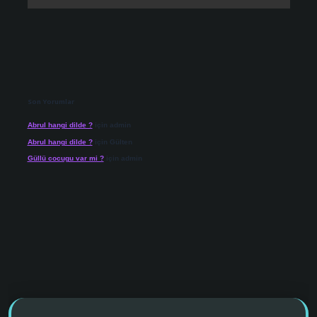
Son Yorumlar
Abrul hangi dilde ?
için
admin
Abrul hangi dilde ?
için
Gülten
Güllü cocugu var mi ?
için
admin
vdcasino giriş