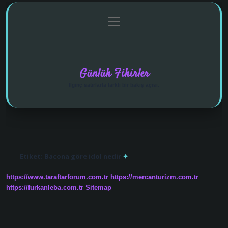
menüyü
Anasayfa
Gizlilik Politikası
Yasal Uyarı
aç
Hakkımızda
Günlük Fikirler
İlginç satırlarla farklı bir bakış açısı.
Etiket:
Bacona göre idol nedir
https://www.taraftarforum.com.tr
https://mercanturizm.com.tr
https://furkanleba.com.tr
Sitemap