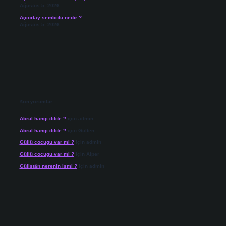
Ağustos 5, 2026
Açıortay sembolü nedir ?
Ağustos 5, 2026
Son yorumlar
Abrul hangi dilde ?
için
admin
Abrul hangi dilde ?
için
Gülten
Güllü cocugu var mi ?
için
admin
Güllü cocugu var mi ?
için
Alper
Gülistân nerenin ismi ?
için
admin