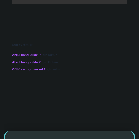
Son Yorumlar
Abrul hangi dilde ?
için
admin
Abrul hangi dilde ?
için
Gülten
Güllü cocugu var mi ?
için
admin
o giriş