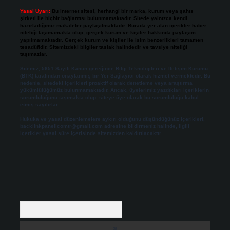
Yasal Uyarı:
Bu internet sitesi, herhangi bir marka, kurum veya şahıs
şirketi ile hiçbir bağlantısı bulunmamaktadır. Sitede yalnızca kendi
hazırladığımız makaleler paylaşılmaktadır. Burada yer alan içerikler haber
niteliği taşımamakta olup, gerçek kurum ve kişiler hakkında paylaşım
yapılmamaktadır. Gerçek kurum ve kişiler ile isim benzerlikleri tamamen
tesadüfidir. Sitemizdeki bilgiler taslak halindedir ve tavsiye niteliği
taşımazlar.
Sitemiz, 5651 Sayılı Kanun gereğince Bilgi Teknolojileri ve İletişim Kurumu
(BTK) tarafından onaylanmış bir Yer Sağlayıcı olarak hizmet vermektedir. Bu
nedenle, sitedeki içerikleri proaktif olarak denetleme veya araştırma
yükümlülüğümüz bulunmamaktadır. Ancak, üyelerimiz yazdıkları içeriklerin
sorumluluğunu taşımakta olup, siteye üye olarak bu sorumluluğu kabul
etmiş sayılırlar.
Hukuka ve yasal düzenlemelere aykırı olduğunu düşündüğünüz içerikleri,
backlinkpanelicomtr@gmail.com
adresine bildirmeniz halinde, ilgili
içerikler yasal süre içerisinde sitemizden kaldırılacaktır.
Arama