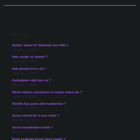
Sidebar
Son Yazılar
Kurtlar Vadisi 97 bölümde kim öldü ?
Ağustos 7, 2026
Ittıla olmak ne demek ?
Ağustos 7, 2026
Hub girişim kime ait ?
Ağustos 7, 2026
Kurbağalar siğil atar mı ?
Ağustos 7, 2026
Hasta hakları sorumlusu ne kadar maaş alır ?
Ağustos 7, 2026
Günlük kaç gram altın bozdurulur ?
Ağustos 7, 2026
Kuranı Kerim’de 3 sure nedir ?
Ağustos 7, 2026
Genel koordinatör kimdir ?
Ağustos 6, 2026
Evde avokado kremi nasıl yapılır ?