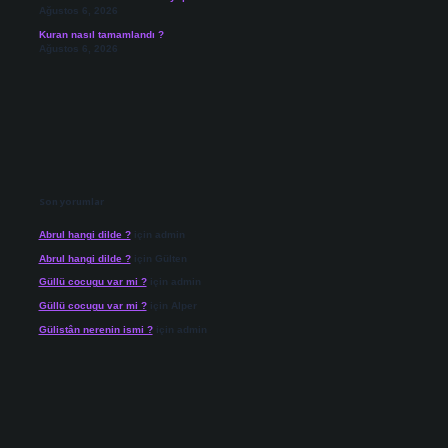
Ağustos 6, 2026
Kuran nasıl tamamlandı ?
Ağustos 6, 2026
Son yorumlar
Abrul hangi dilde ?
için
admin
Abrul hangi dilde ?
için
Gülten
Güllü cocugu var mi ?
için
admin
Güllü cocugu var mi ?
için
Alper
Gülistân nerenin ismi ?
için
admin