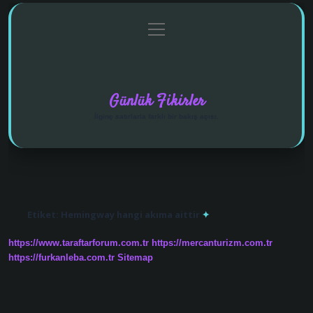
menüyü
Anasayfa
Gizlilik Politikası
Yasal Uyarı
aç
Hakkımızda
Günlük Fikirler
İlginç satırlarla farklı bir bakış açısı.
Etiket:
Hemingway hangi akıma aittir
https://www.taraftarforum.com.tr
https://mercanturizm.com.tr
https://furkanleba.com.tr
Sitemap