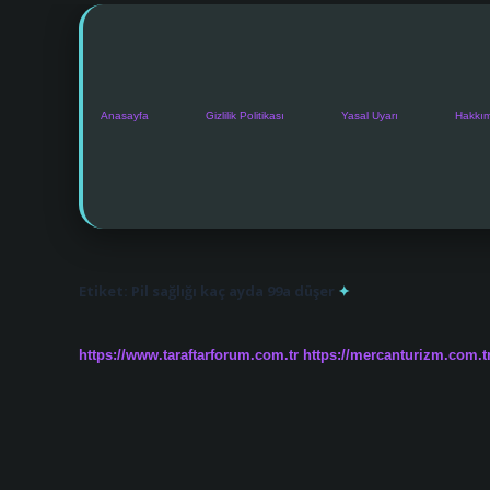
Anasayfa
Gizlilik Politikası
Yasal Uyarı
Hakkı
Etiket:
Pil sağlığı kaç ayda 99a düşer
https://www.taraftarforum.com.tr
https://mercanturizm.com.t