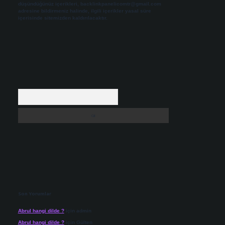
düşündüğünüz içerikleri,
backlinkpanelicomtr@gmail.com
adresine bildirmeniz halinde, ilgili içerikler yasal süre
içerisinde sitemizden kaldırılacaktır.
Arama
Son Yorumlar
Abrul hangi dilde ?
için
admin
Abrul hangi dilde ?
için
Gülten