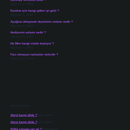
Ağustos 5, 2026
Kamkat için hangi gübre iyi gelir ?
Ağustos 5, 2026
Ayağına dolaşmak deyiminin anlamı nedir ?
Ağustos 5, 2026
Hediyenin anlamı nedir ?
Ağustos 5, 2026
Ha Mim hangi cüzde başlıyor ?
Ağustos 5, 2026
Farz olmayan namazlar nelerdir ?
Ağustos 5, 2026
Son yorumlar
Abrul hangi dilde ?
için
admin
Abrul hangi dilde ?
için
Gülten
Güllü cocugu var mi ?
için
admin