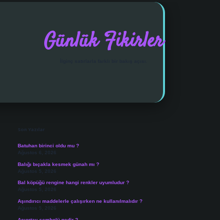
Günlük Fikirler
İlginç satırlarla farklı bir bakış açısı.
Sidebar
vdcasino giriş
Son Yazılar
Batuhan birinci oldu mu ?
Ağustos 6, 2026
Balığı bıçakla kesmek günah mı ?
Ağustos 5, 2026
Bal köpüğü rengine hangi renkler uyumludur ?
Ağustos 5, 2026
Aşındırıcı maddelerle çalışırken ne kullanılmalıdır ?
Ağustos 5, 2026
Açıortay sembolü nedir ?