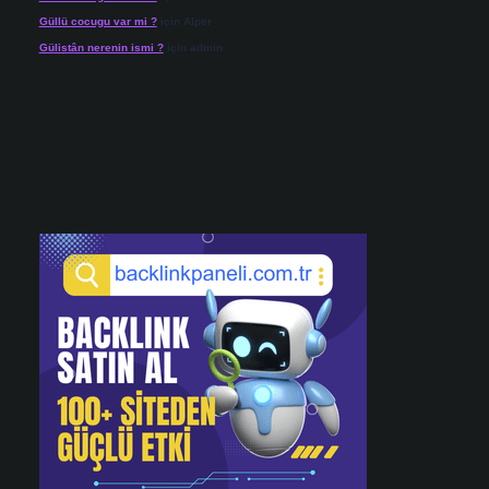
Güllü cocugu var mi ?
için
Alper
Gülistân nerenin ismi ?
için
admin