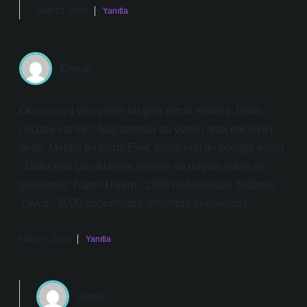
Mart 23, 2026
Yanıtla
Efendi
Okuyucuya yön veren bir giriş tercih edilmiş; Güllü
cocugu var mi ? bağlamında bu yeterli ama etkileyici
değil. Metnin bu kısmı Evet, Güllü’nün iki çocuğu vardır
. Güllü’nün çocuklarının isimleri ve doğum yılları şu
şekildedir: Tuyan Ülkem . 1998 doğumludur. Tuğberk
Yavuz . 2000 doğumludur. etrafında şekillenmiş.
Mart 27, 2026
Yanıtla
admin