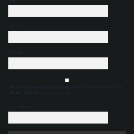
İsim*
E-Posta*
Web Sitesi
Daha sonraki yorumlarımda kullanılması için adım, e-posta adresim ve
site adresim bu tarayıcıya kaydedilsin.
6 + 2 kaçtır?
*