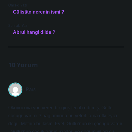
Önceki Yazı
Gülistân nerenin ismi ?
Sonraki Yazı
Abrul hangi dilde ?
10 Yorum
Pars
Okuyucuya yön veren bir giriş tercih edilmiş; Güllü
cocugu var mi ? bağlamında bu yeterli ama etkileyici
değil. Metnin bu kısmı Evet, Güllü’nün iki çocuğu vardır
. Güllü’nün çocuklarının isimleri ve doğum yılları şu