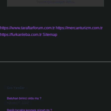
https://www.taraftarforum.com.tr
https://mercanturizm.com.tr
https://furkanleba.com.tr
Sitemap
Sidebar
Son Yazılar
Batuhan birinci oldu mu ?
Ağustos 6, 2026
Balığı bıçakla kesmek günah mı ?