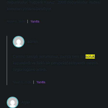
doğumludur. Tuğberk Yavuz . 2000 doğumludur. ifadesi
konunun yönünü belirliyor.
Nisan 8, 2026
Yanıtla
admin
Cemre! Sevgili yorumunuz, yazıya yeni bir
soluk
kazandırdı ve farklı bir perspektif ekleyerek metnin
özgünlüğünü
artırdı.
Nisan 8, 2026
Yanıtla
Alper