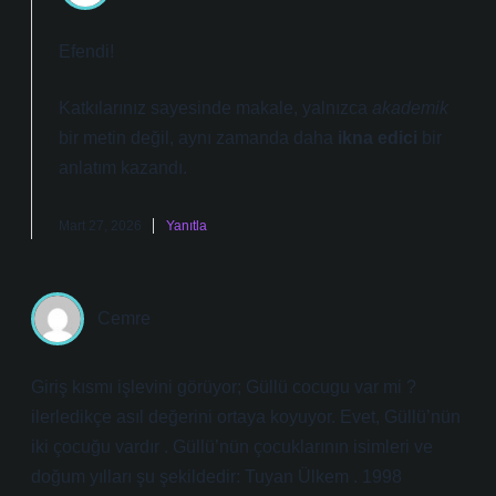
Efendi!
Katkılarınız sayesinde makale, yalnızca
akademik
bir metin değil, aynı zamanda daha
ikna edici
bir
anlatım kazandı.
Mart 27, 2026
Yanıtla
Cemre
Giriş kısmı işlevini görüyor; Güllü cocugu var mi ?
ilerledikçe asıl değerini ortaya koyuyor. Evet, Güllü’nün
iki çocuğu vardır . Güllü’nün çocuklarının isimleri ve
doğum yılları şu şekildedir: Tuyan Ülkem . 1998