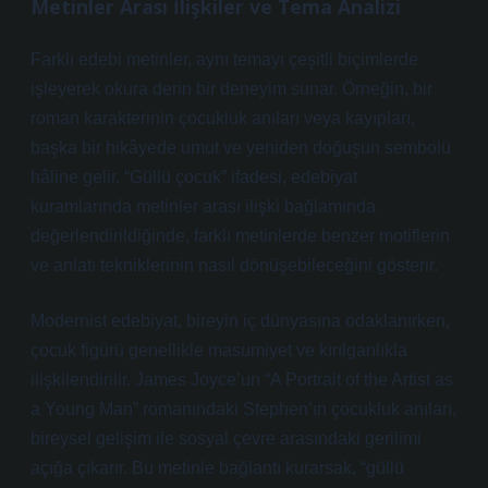
Metinler Arası İlişkiler ve Tema Analizi
Farklı edebi metinler, aynı temayı çeşitli biçimlerde
işleyerek okura derin bir deneyim sunar. Örneğin, bir
roman karakterinin çocukluk anıları veya kayıpları,
başka bir hikâyede umut ve yeniden doğuşun sembolü
hâline gelir. “Güllü çocuk” ifadesi, edebiyat
kuramlarında metinler arası ilişki bağlamında
değerlendirildiğinde, farklı metinlerde benzer motiflerin
ve
anlatı teknikleri
nin nasıl dönüşebileceğini gösterir.
Modernist edebiyat, bireyin iç dünyasına odaklanırken,
çocuk figürü genellikle masumiyet ve kırılganlıkla
ilişkilendirilir. James Joyce’un “A Portrait of the Artist as
a Young Man” romanındaki Stephen’ın çocukluk anıları,
bireysel gelişim ile sosyal çevre arasındaki gerilimi
açığa çıkarır. Bu metinle bağlantı kurarsak, “güllü