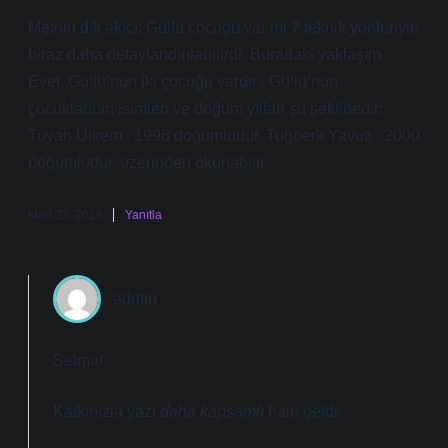
Metnin dili akıcı; Güllü cocugu var mi ? teknik yönleriyle
biraz daha detaylandırılabilirdi. Buradaki yaklaşım
Evet, Güllü’nün iki çocuğu vardır . Güllü’nün
çocuklarının isimleri ve doğum yılları şu şekildedir:
Tuyan Ülkem . 1998 doğumludur. Tuğberk Yavuz . 2000
doğumludur. üzerinden okunabilir.
Mart 23, 2026
Yanıtla
admin
Selma!
Katkınızla yazı
daha kapsamlı
hale geldi.