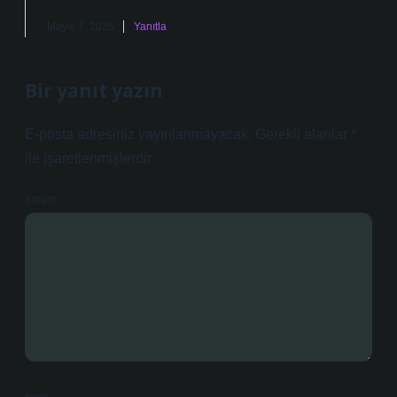
Mayıs 7, 2026
Yanıtla
Bir yanıt yazın
E-posta adresiniz yayınlanmayacak.
Gerekli alanlar
*
ile işaretlenmişlerdir
Yorum