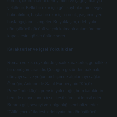
sorusu, okurun kendi deneyimleri ve çağrışımlarıyla
şekillenir. Belki bir okur için gül, kaybolan bir sevgiyi
hatırlatırken, başka bir okur için çocuk, yaşamın yeni
başlangıçlarını simgeler. Bu yaklaşım, edebiyatın
dönüştürücü gücünü ve çok katmanlı anlam üretme
kapasitesini gözler önüne serer.
Karakterler ve İçsel Yolculuklar
Roman ve kısa öykülerde çocuk karakterler, genellikle
bir dönüşüm aracıdır. Çocuğun gözünden bakmak,
dünyayı saf ve yoğun bir biçimde algılamayı sağlar.
Örneğin, Antoine de Saint-Exupéry’nin “Küçük
Prens”inde küçük prensin yolculuğu, hem karakterin
hem de okuyucunun içsel keşif sürecini temsil eder.
Burada gül, sevgiyi ve kırılganlığı sembolize eder.
“Güllü çocuk” ifadesi, edebiyatın bu dönüştürücü