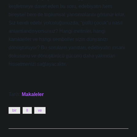
keşfetmeye davet eden bu soru, edebiyatın hem
bireysel hem de toplumsal yansımalarını görünür kılar.
Siz kendi edebi yolculuğunuzda, “güllü çocuk”u nasıl
anlamlandırıyorsunuz? Hangi metinler, hangi
karakterler ve hangi semboller sizin dünyanızı
dönüştürüyor? Bu soruların yanıtları, edebiyatın insani
dokusunu ve dönüştürücü gücünü daha yakından
hissetmenizi sağlayacaktır.
Tarih:
Makaleler
bir
ll
ve