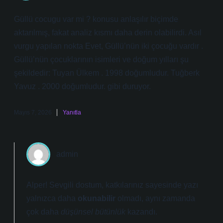
Güllü cocugu var mi ? konusu anlaşılır biçimde
aktarılmış, fakat analiz kısmı daha derin olabilirdi. Asıl
vurgu yapılan nokta Evet, Güllü’nün iki çocuğu vardır .
Güllü’nün çocuklarının isimleri ve doğum yılları şu
şekildedir: Tuyan Ülkem . 1998 doğumludur. Tuğberk
Yavuz . 2000 doğumludur. gibi duruyor.
Mayıs 7, 2026
Yanıtla
admin
Alper! Sevgili dostum, katkılarınız sayesinde yazı
yalnızca daha
okunabilir
olmadı, aynı zamanda
çok daha
düşünsel bütünlük
kazandı.