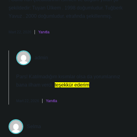
şekildedir: Tuyan Ülkem . 1998 doğumludur. Tuğberk
Yavuz . 2000 doğumludur. etrafında şekillenmiş.
Mart 22, 2026
Yanıtla
admin
Pars! Katılmadığım kısımlar olsa da yorumlarınız
bana ilham verdi,
teşekkür ederim
.
Mart 22, 2026
Yanıtla
Selma