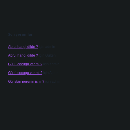
Son yorumlar
Abrul hangi dilde ?
için
admin
Abrul hangi dilde ?
için
Gülten
Güllü cocugu var mi ?
için
admin
Güllü cocugu var mi ?
için
Alper
Gülistân nerenin ismi ?
için
admin