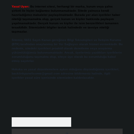
Yasal Uyarı:
Bu internet sitesi, herhangi bir marka, kurum veya şahıs
şirketi ile hiçbir bağlantısı bulunmamaktadır. Sitede yalnızca kendi
hazırladığımız makaleler paylaşılmaktadır. Burada yer alan içerikler haber
niteliği taşımamakta olup, gerçek kurum ve kişiler hakkında paylaşım
yapılmamaktadır. Gerçek kurum ve kişiler ile isim benzerlikleri tamamen
tesadüfidir. Sitemizdeki bilgiler taslak halindedir ve tavsiye niteliği
taşımazlar.
Sitemiz, 5651 Sayılı Kanun gereğince Bilgi Teknolojileri ve İletişim Kurumu
(BTK) tarafından onaylanmış bir Yer Sağlayıcı olarak hizmet vermektedir. Bu
nedenle, sitedeki içerikleri proaktif olarak denetleme veya araştırma
yükümlülüğümüz bulunmamaktadır. Ancak, üyelerimiz yazdıkları içeriklerin
sorumluluğunu taşımakta olup, siteye üye olarak bu sorumluluğu kabul
etmiş sayılırlar.
Hukuka ve yasal düzenlemelere aykırı olduğunu düşündüğünüz içerikleri,
backlinkpanelicomtr@gmail.com
adresine bildirmeniz halinde, ilgili
içerikler yasal süre içerisinde sitemizden kaldırılacaktır.
Arama