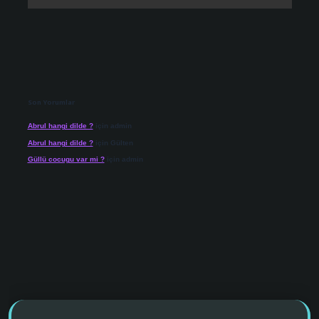
Son Yorumlar
Abrul hangi dilde ?
için
admin
Abrul hangi dilde ?
için
Gülten
Güllü cocugu var mi ?
için
admin
no giriş