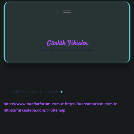
menüyü
Anasayfa
Gizlilik Politikası
Yasal Uyarı
aç
Hakkımızda
Günlük Fikirler
İlginç satırlarla farklı bir bakış açısı.
Etiket:
1 adım kaç cmdir
https://www.taraftarforum.com.tr
https://mercanturizm.com.tr
https://furkanleba.com.tr
Sitemap