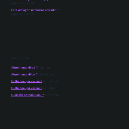
Ağustos 5, 2026
Farz olmayan namazlar nelerdir ?
Ağustos 5, 2026
Son yorumlar
Abrul hangi dilde ?
için
admin
Abrul hangi dilde ?
için
Gülten
Güllü cocugu var mi ?
için
admin
Güllü cocugu var mi ?
için
Alper
Gülistân nerenin ismi ?
için
admin