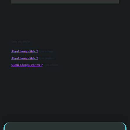
Son Yorumlar
Abrul hangi dilde ?
için
admin
Abrul hangi dilde ?
için
Gülten
Güllü cocugu var mi ?
için
admin
ino giriş