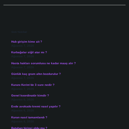
Sidebar
Son Yazılar
Hub girişim kime ait ?
Ağustos 7, 2026
Kurbağalar siğil atar mı ?
Ağustos 7, 2026
Hasta hakları sorumlusu ne kadar maaş alır ?
Ağustos 7, 2026
Günlük kaç gram altın bozdurulur ?
Ağustos 7, 2026
Kuranı Kerim’de 3 sure nedir ?
Ağustos 7, 2026
Genel koordinatör kimdir ?
Ağustos 6, 2026
Evde avokado kremi nasıl yapılır ?
Ağustos 6, 2026
Kuran nasıl tamamlandı ?
Ağustos 6, 2026
Batuhan birinci oldu mu ?