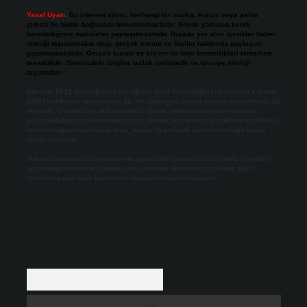
Yasal Uyarı:
Bu internet sitesi, herhangi bir marka, kurum veya şahıs
şirketi ile hiçbir bağlantısı bulunmamaktadır. Sitede yalnızca kendi
hazırladığımız makaleler paylaşılmaktadır. Burada yer alan içerikler haber
niteliği taşımamakta olup, gerçek kurum ve kişiler hakkında paylaşım
yapılmamaktadır. Gerçek kurum ve kişiler ile isim benzerlikleri tamamen
tesadüfidir. Sitemizdeki bilgiler taslak halindedir ve tavsiye niteliği
taşımazlar.
Sitemiz, 5651 Sayılı Kanun gereğince Bilgi Teknolojileri ve İletişim Kurumu
(BTK) tarafından onaylanmış bir Yer Sağlayıcı olarak hizmet vermektedir. Bu
nedenle, sitedeki içerikleri proaktif olarak denetleme veya araştırma
yükümlülüğümüz bulunmamaktadır. Ancak, üyelerimiz yazdıkları içeriklerin
sorumluluğunu taşımakta olup, siteye üye olarak bu sorumluluğu kabul
etmiş sayılırlar.
Hukuka ve yasal düzenlemelere aykırı olduğunu düşündüğünüz içerikleri,
backlinkpanelicomtr@gmail.com
adresine bildirmeniz halinde, ilgili
içerikler yasal süre içerisinde sitemizden kaldırılacaktır.
Arama