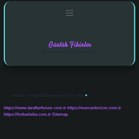
menüyü
Anasayfa
Gizlilik Politikası
Yasal Uyarı
aç
Hakkımızda
Günlük Fikirler
İlginç satırlarla farklı bir bakış açısı.
Etiket:
1 tepsi baklava kaç kat olur
https://www.taraftarforum.com.tr
https://mercanturizm.com.tr
https://furkanleba.com.tr
Sitemap