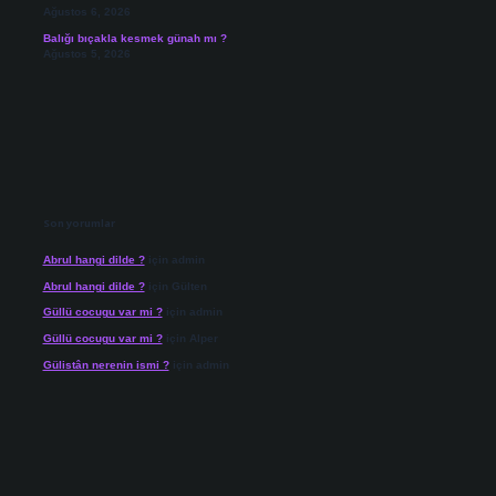
Ağustos 6, 2026
Balığı bıçakla kesmek günah mı ?
Ağustos 5, 2026
Son yorumlar
Abrul hangi dilde ?
için
admin
Abrul hangi dilde ?
için
Gülten
Güllü cocugu var mi ?
için
admin
Güllü cocugu var mi ?
için
Alper
Gülistân nerenin ismi ?
için
admin