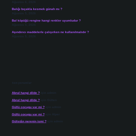
Ağustos 6, 2026
Balığı bıçakla kesmek günah mı ?
Ağustos 5, 2026
Bal köpüğü rengine hangi renkler uyumludur ?
Ağustos 5, 2026
Aşındırıcı maddelerle çalışırken ne kullanılmalıdır ?
Ağustos 5, 2026
Son yorumlar
Abrul hangi dilde ?
için
admin
Abrul hangi dilde ?
için
Gülten
Güllü cocugu var mi ?
için
admin
Güllü cocugu var mi ?
için
Alper
Gülistân nerenin ismi ?
için
admin