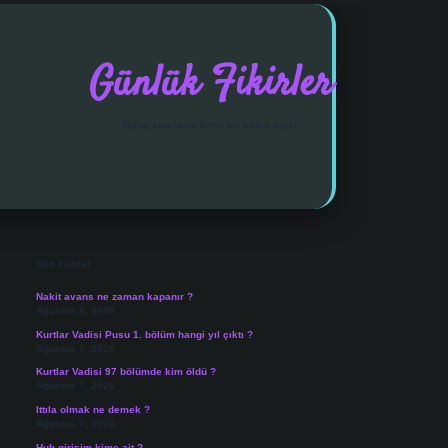
Günlük Fikirler
İlginç satırlarla farklı bir bakış açısı.
Sidebar
vdcasino giriş
Son Yazılar
Nakit avans ne zaman kapanır ?
Ağustos 8, 2026
Kurtlar Vadisi Pusu 1. bölüm hangi yıl çıktı ?
Ağustos 7, 2026
Kurtlar Vadisi 97 bölümde kim öldü ?
Ağustos 7, 2026
Ittıla olmak ne demek ?
Ağustos 7, 2026
Hub girişim kime ait ?