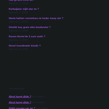
Ağustos 7, 2026
Kurbağalar siğil atar mı ?
Ağustos 7, 2026
Hasta hakları sorumlusu ne kadar maaş alır ?
Ağustos 7, 2026
Günlük kaç gram altın bozdurulur ?
Ağustos 7, 2026
Kuranı Kerim’de 3 sure nedir ?
Ağustos 7, 2026
Genel koordinatör kimdir ?
Ağustos 6, 2026
Son yorumlar
Abrul hangi dilde ?
için
admin
Abrul hangi dilde ?
için
Gülten
Güllü cocugu var mi ?
için
admin