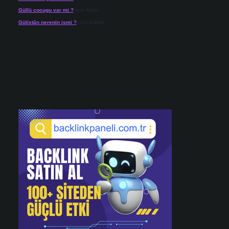
Güllü cocugu var mi ?
için
Alper
Gülistân nerenin ismi ?
için
admin