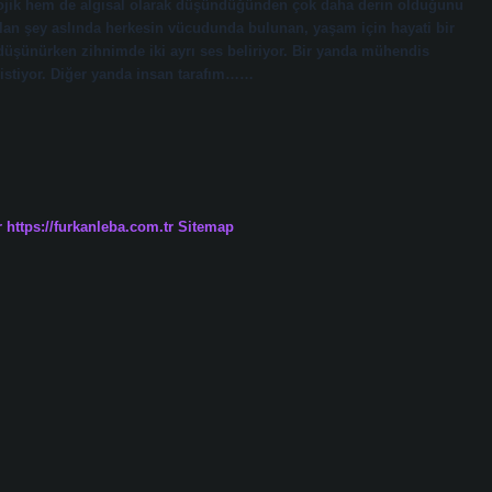
olojik hem de algısal olarak düşündüğünden çok daha derin olduğunu
lan şey aslında herkesin vücudunda bulunan, yaşam için hayati bir
üşünürken zihnimde iki ayrı ses beliriyor. Bir yanda mühendis
k istiyor. Diğer yanda insan tarafım……
r
https://furkanleba.com.tr
Sitemap