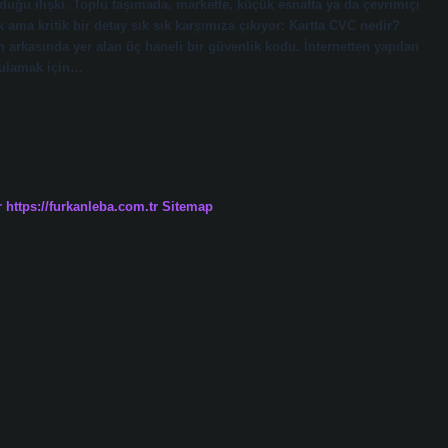
rduğu ilişki. Toplu taşımada, markette, küçük esnafta ya da çevrimiçi
k ama kritik bir detay sık sık karşımıza çıkıyor: Kartta CVC nedir?
 arkasında yer alan üç haneli bir güvenlik kodu. İnternetten yapılan
ğrulamak için…
r
https://furkanleba.com.tr
Sitemap