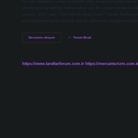
en çok dikkatimi çeken şeylerden biri, insanların para ile ku
alışverişte sürekli bir ödeme akışı var. Bu akışın içinde küçü
sorusu. CVC, yani “Card Verification Code”, banka kartlarının
alışverişlerde kartın fiziksel olarak sahibinde olduğunu do
Kartta
Devamını okuyun
Yorum Bırak
CVC
nedir
?
https://www.taraftarforum.com.tr
https://mercanturizm.com.t