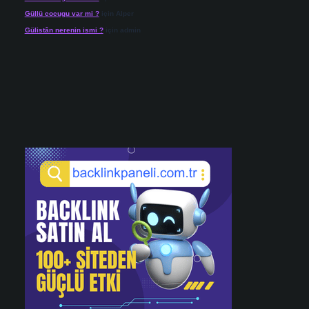
Güllü cocugu var mi ?
için
Alper
Gülistân nerenin ismi ?
için
admin