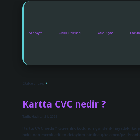
Anasayfa
Gizlilik Politikası
Yasal Uyarı
Hakkı
Etiket:
cvc
Kartta CVC nedir ?
Tarih: Haziran 24, 2026
Kartta CVC nedir? Güvenlik kodunun gündelik hayattaki karş
hakkında merak edilen detaylara birlikte göz atacağız. İstanb