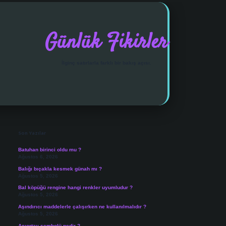
Günlük Fikirler
İlginç satırlarla farklı bir bakış açısı.
Sidebar
vdcasino giriş
Son Yazılar
Batuhan birinci oldu mu ?
Ağustos 6, 2026
Balığı bıçakla kesmek günah mı ?
Ağustos 5, 2026
Bal köpüğü rengine hangi renkler uyumludur ?
Ağustos 5, 2026
Aşındırıcı maddelerle çalışırken ne kullanılmalıdır ?
Ağustos 5, 2026
Açıortay sembolü nedir ?