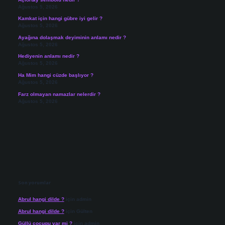
Ağustos 5, 2026
Kamkat için hangi gübre iyi gelir ?
Ağustos 5, 2026
Ayağına dolaşmak deyiminin anlamı nedir ?
Ağustos 5, 2026
Hediyenin anlamı nedir ?
Ağustos 5, 2026
Ha Mim hangi cüzde başlıyor ?
Ağustos 5, 2026
Farz olmayan namazlar nelerdir ?
Ağustos 5, 2026
Son yorumlar
Abrul hangi dilde ?
için
admin
Abrul hangi dilde ?
için
Gülten
Güllü cocugu var mi ?
için
admin