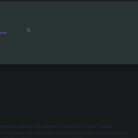
mızda
ılığı Hoş geldiniz! Bu yazımızda “Kartta CVC nedir” konusu
ul’da yaşayan 29 yaşında bir sivil toplum çalışanı olarak gün içinde