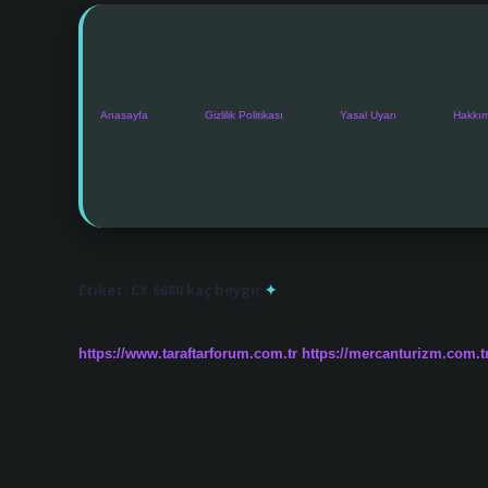
Anasayfa
Gizlilik Politikası
Yasal Uyarı
Hakkı
Etiket:
CX 6080 kaç beygir
https://www.taraftarforum.com.tr
https://mercanturizm.com.t