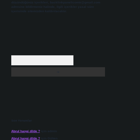
düşündüğünüz içerikleri,
backlinkpanelicomtr@gmail.com
adresine bildirmeniz halinde, ilgili içerikler yasal süre
içerisinde sitemizden kaldırılacaktır.
Arama
Son Yorumlar
Abrul hangi dilde ?
için
admin
Abrul hangi dilde ?
için
Gülten