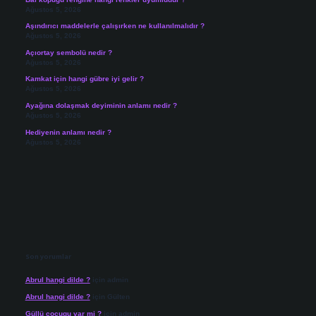
Ağustos 5, 2026
Aşındırıcı maddelerle çalışırken ne kullanılmalıdır ?
Ağustos 5, 2026
Açıortay sembolü nedir ?
Ağustos 5, 2026
Kamkat için hangi gübre iyi gelir ?
Ağustos 5, 2026
Ayağına dolaşmak deyiminin anlamı nedir ?
Ağustos 5, 2026
Hediyenin anlamı nedir ?
Ağustos 5, 2026
Son yorumlar
Abrul hangi dilde ?
için
admin
Abrul hangi dilde ?
için
Gülten
Güllü cocugu var mi ?
için
admin