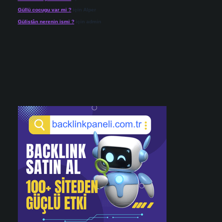
Güllü cocugu var mi ?
için
Alper
Gülistân nerenin ismi ?
için
admin