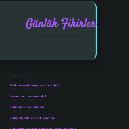
Günlük Fikirler
İlginç satırlarla farklı bir bakış açısı.
Sidebar
vdcasino giriş
Son Yazılar
Evde avokado kremi nasıl yapılır ?
Ağustos 6, 2026
Kuran nasıl tamamlandı ?
Ağustos 6, 2026
Batuhan birinci oldu mu ?
Ağustos 6, 2026
Balığı bıçakla kesmek günah mı ?
Ağustos 5, 2026
Bal köpüğü rengine hangi renkler uyumludur ?