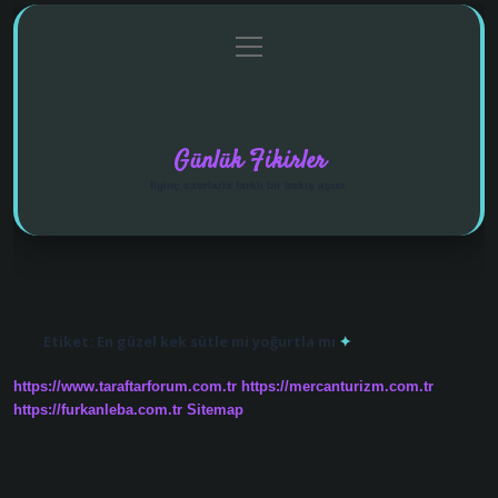
menüyü
Anasayfa
Gizlilik Politikası
Yasal Uyarı
aç
Hakkımızda
Günlük Fikirler
İlginç satırlarla farklı bir bakış açısı.
Etiket:
En güzel kek sütle mi yoğurtla mı
https://www.taraftarforum.com.tr
https://mercanturizm.com.tr
https://furkanleba.com.tr
Sitemap