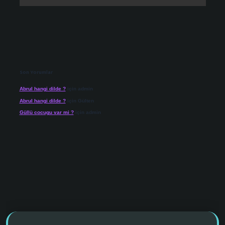
Son Yorumlar
Abrul hangi dilde ?
için
admin
Abrul hangi dilde ?
için
Gülten
Güllü cocugu var mi ?
için
admin
 giriş