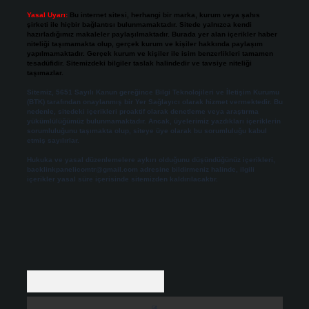
Yasal Uyarı:
Bu internet sitesi, herhangi bir marka, kurum veya şahıs
şirketi ile hiçbir bağlantısı bulunmamaktadır. Sitede yalnızca kendi
hazırladığımız makaleler paylaşılmaktadır. Burada yer alan içerikler haber
niteliği taşımamakta olup, gerçek kurum ve kişiler hakkında paylaşım
yapılmamaktadır. Gerçek kurum ve kişiler ile isim benzerlikleri tamamen
tesadüfidir. Sitemizdeki bilgiler taslak halindedir ve tavsiye niteliği
taşımazlar.
Sitemiz, 5651 Sayılı Kanun gereğince Bilgi Teknolojileri ve İletişim Kurumu
(BTK) tarafından onaylanmış bir Yer Sağlayıcı olarak hizmet vermektedir. Bu
nedenle, sitedeki içerikleri proaktif olarak denetleme veya araştırma
yükümlülüğümüz bulunmamaktadır. Ancak, üyelerimiz yazdıkları içeriklerin
sorumluluğunu taşımakta olup, siteye üye olarak bu sorumluluğu kabul
etmiş sayılırlar.
Hukuka ve yasal düzenlemelere aykırı olduğunu düşündüğünüz içerikleri,
backlinkpanelicomtr@gmail.com
adresine bildirmeniz halinde, ilgili
içerikler yasal süre içerisinde sitemizden kaldırılacaktır.
Arama