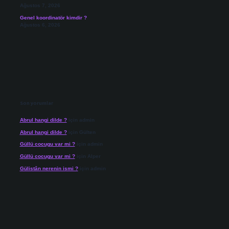
Ağustos 7, 2026
Genel koordinatör kimdir ?
Ağustos 6, 2026
Son yorumlar
Abrul hangi dilde ?
için
admin
Abrul hangi dilde ?
için
Gülten
Güllü cocugu var mi ?
için
admin
Güllü cocugu var mi ?
için
Alper
Gülistân nerenin ismi ?
için
admin