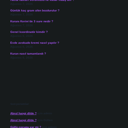
Ağustos 7, 2026
Günlük kaç gram altın bozdurulur ?
Ağustos 7, 2026
Kuranı Kerim’de 3 sure nedir ?
Ağustos 7, 2026
Genel koordinatör kimdir ?
Ağustos 6, 2026
Evde avokado kremi nasıl yapılır ?
Ağustos 6, 2026
Kuran nasıl tamamlandı ?
Ağustos 6, 2026
Son yorumlar
Abrul hangi dilde ?
için
admin
Abrul hangi dilde ?
için
Gülten
Güllü cocugu var mi ?
için
admin