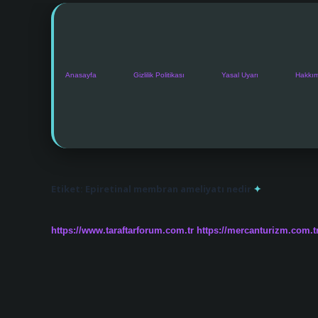
Anasayfa
Gizlilik Politikası
Yasal Uyarı
Hakkı
Etiket:
Epiretinal membran ameliyatı nedir
https://www.taraftarforum.com.tr
https://mercanturizm.com.t