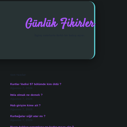
Günlük Fikirler
İlginç satırlarla farklı bir bakış açısı.
Sidebar
vdcasino giriş
Son Yazılar
Kurtlar Vadisi 97 bölümde kim öldü ?
Ağustos 7, 2026
Ittıla olmak ne demek ?
Ağustos 7, 2026
Hub girişim kime ait ?
Ağustos 7, 2026
Kurbağalar siğil atar mı ?
Ağustos 7, 2026
Hasta hakları sorumlusu ne kadar maaş alır ?