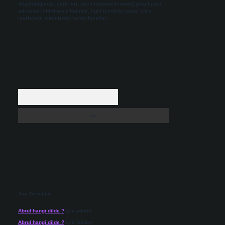
düşündüğünüz içerikleri,
backlinkpanelicomtr@gmail.com
adresine bildirmeniz halinde, ilgili içerikler yasal süre
içerisinde sitemizden kaldırılacaktır.
Arama
Son Yorumlar
Abrul hangi dilde ?
için
admin
Abrul hangi dilde ?
için
Gülten