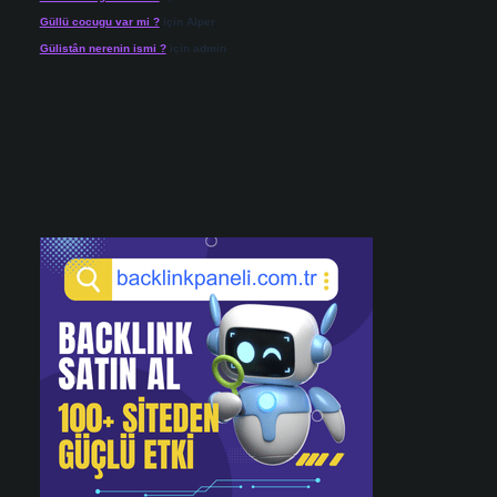
Güllü cocugu var mi ?
için
Alper
Gülistân nerenin ismi ?
için
admin