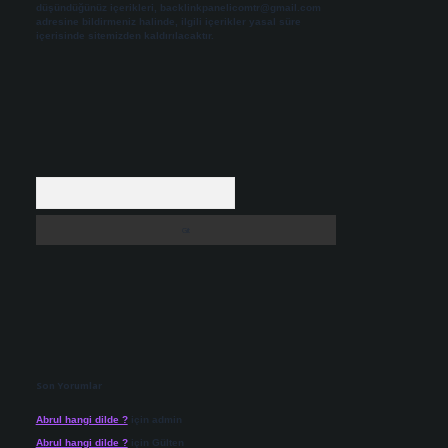
düşündüğünüz içerikleri,
backlinkpanelicomtr@gmail.com
adresine bildirmeniz halinde, ilgili içerikler yasal süre
içerisinde sitemizden kaldırılacaktır.
Arama
Son Yorumlar
Abrul hangi dilde ?
için
admin
Abrul hangi dilde ?
için
Gülten