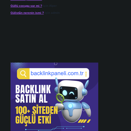
Güllü cocugu var mi ?
için
Alper
Gülistân nerenin ismi ?
için
admin