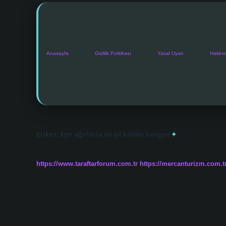
Anasayfa
Gizlilik Politikası
Yasal Uyarı
Hakkı
Etiket:
Eşit ağırlıkta en iyi bölüm hangisi
https://www.taraftarforum.com.tr
https://mercanturizm.com.t