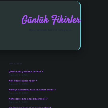
Günlük Fikirler
İlginç satırlarla farklı bir bakış açısı.
Sidebar
vdcasino giriş
Son Yazılar
Çeke vade yazılırsa ne olur ?
Ağustos 9, 2026
Kök hücre kalıcı mıdır ?
Ağustos 9, 2026
Köfteye kabartma tozu ne kadar konur ?
Ağustos 9, 2026
Köfte harcı kaç saat dinlenmeli ?
Ağustos 9, 2026
KV Ömer’in babası ne zaman öldü ?