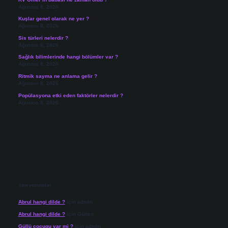
Ağustos 8, 2026
Kuşlar genel olarak ne yer ?
Ağustos 8, 2026
Sis türleri nelerdir ?
Ağustos 8, 2026
Sağlık bilimlerinde hangi bölümler var ?
Ağustos 8, 2026
Ritmik sayma ne anlama gelir ?
Ağustos 8, 2026
Popülasyona etki eden faktörler nelerdir ?
Ağustos 8, 2026
Son yorumlar
Abrul hangi dilde ?
için
admin
Abrul hangi dilde ?
için
Gülten
Güllü cocugu var mi ?
için
admin