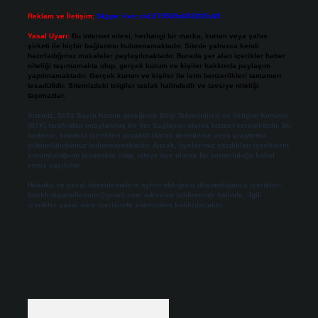
Reklam ve İletişim:
Skype: live:.cid.575569c608265c69
Yasal Uyarı:
Bu internet sitesi, herhangi bir marka, kurum veya şahıs
şirketi ile hiçbir bağlantısı bulunmamaktadır. Sitede yalnızca kendi
hazırladığımız makaleler paylaşılmaktadır. Burada yer alan içerikler haber
niteliği taşımamakta olup, gerçek kurum ve kişiler hakkında paylaşım
yapılmamaktadır. Gerçek kurum ve kişiler ile isim benzerlikleri tamamen
tesadüfidir. Sitemizdeki bilgiler taslak halindedir ve tavsiye niteliği
taşımazlar.
Sitemiz, 5651 Sayılı Kanun gereğince Bilgi Teknolojileri ve İletişim Kurumu
(BTK) tarafından onaylanmış bir Yer Sağlayıcı olarak hizmet vermektedir. Bu
nedenle, sitedeki içerikleri proaktif olarak denetleme veya araştırma
yükümlülüğümüz bulunmamaktadır. Ancak, üyelerimiz yazdıkları içeriklerin
sorumluluğunu taşımakta olup, siteye üye olarak bu sorumluluğu kabul
etmiş sayılırlar.
Hukuka ve yasal düzenlemelere aykırı olduğunu düşündüğünüz içerikleri,
backlinkpanelicomtr@gmail.com
adresine bildirmeniz halinde, ilgili
içerikler yasal süre içerisinde sitemizden kaldırılacaktır.
Arama