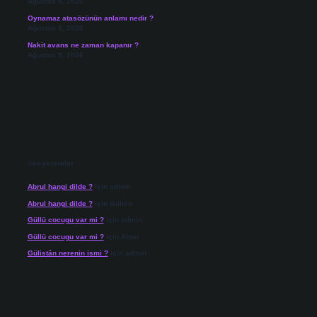
Ağustos 8, 2026
Oynamaz atasözünün anlamı nedir ?
Ağustos 8, 2026
Nakit avans ne zaman kapanır ?
Ağustos 8, 2026
Son yorumlar
Abrul hangi dilde ?
için
admin
Abrul hangi dilde ?
için
Gülten
Güllü cocugu var mi ?
için
admin
Güllü cocugu var mi ?
için
Alper
Gülistân nerenin ismi ?
için
admin