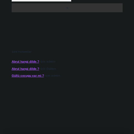
Son Yorumlar
Abrul hangi dilde ?
için
admin
Abrul hangi dilde ?
için
Gülten
Güllü cocugu var mi ?
için
admin
iriş