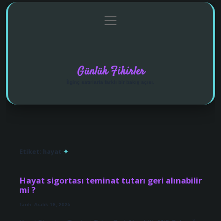
menüyü
Anasayfa
Gizlilik Politikası
Yasal Uyarı
aç
Hakkımızda
Günlük Fikirler
İlginç satırlarla farklı bir bakış açısı.
Etiket:
hayat
Hayat sigortası teminat tutarı geri alınabilir
mi ?
Tarih: Aralık 18, 2025