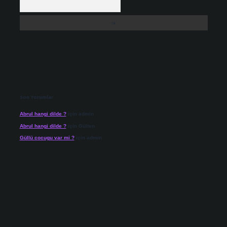
Son Yorumlar
Abrul hangi dilde ?
için
admin
Abrul hangi dilde ?
için
Gülten
Güllü cocugu var mi ?
için
admin