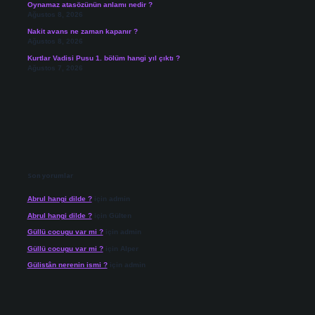
Oynamaz atasözünün anlamı nedir ?
Ağustos 8, 2026
Nakit avans ne zaman kapanır ?
Ağustos 8, 2026
Kurtlar Vadisi Pusu 1. bölüm hangi yıl çıktı ?
Ağustos 7, 2026
Son yorumlar
Abrul hangi dilde ?
için
admin
Abrul hangi dilde ?
için
Gülten
Güllü cocugu var mi ?
için
admin
Güllü cocugu var mi ?
için
Alper
Gülistân nerenin ismi ?
için
admin