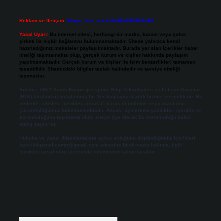
Reklam ve İletişim:
Skype: live:.cid.575569c608265c69
Yasal Uyarı:
Bu internet sitesi, herhangi bir marka, kurum veya şahıs
şirketi ile hiçbir bağlantısı bulunmamaktadır. Sitede yalnızca kendi
hazırladığımız makaleler paylaşılmaktadır. Burada yer alan içerikler haber
niteliği taşımamakta olup, gerçek kurum ve kişiler hakkında paylaşım
yapılmamaktadır. Gerçek kurum ve kişiler ile isim benzerlikleri tamamen
tesadüfidir. Sitemizdeki bilgiler taslak halindedir ve tavsiye niteliği
taşımazlar.
Sitemiz, 5651 Sayılı Kanun gereğince Bilgi Teknolojileri ve İletişim Kurumu
(BTK) tarafından onaylanmış bir Yer Sağlayıcı olarak hizmet vermektedir. Bu
nedenle, sitedeki içerikleri proaktif olarak denetleme veya araştırma
yükümlülüğümüz bulunmamaktadır. Ancak, üyelerimiz yazdıkları içeriklerin
sorumluluğunu taşımakta olup, siteye üye olarak bu sorumluluğu kabul
etmiş sayılırlar.
Hukuka ve yasal düzenlemelere aykırı olduğunu düşündüğünüz içerikleri,
backlinkpanelicomtr@gmail.com
adresine bildirmeniz halinde, ilgili
içerikler yasal süre içerisinde sitemizden kaldırılacaktır.
Arama