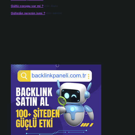
Güllü cocugu var mi ?
için
Alper
Gülistân nerenin ismi ?
için
admin