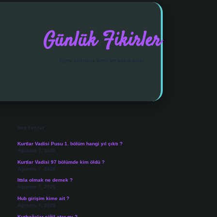
Günlük Fikirler
İlginç satırlarla farklı bir bakış açısı.
Sidebar
vdcasino giriş
Son Yazılar
Kurtlar Vadisi Pusu 1. bölüm hangi yıl çıktı ?
Ağustos 7, 2026
Kurtlar Vadisi 97 bölümde kim öldü ?
Ağustos 7, 2026
Ittıla olmak ne demek ?
Ağustos 7, 2026
Hub girişim kime ait ?
Ağustos 7, 2026
Kurbağalar siğil atar mı ?