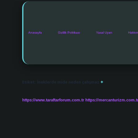
Anasayfa
Gizlilik Politikası
Yasal Uyarı
Hakkı
Etiket:
İneklerde mide neden çalışmaz
https://www.taraftarforum.com.tr
https://mercanturizm.com.t