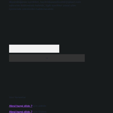
düşündüğünüz içerikleri,
backlinkpanelicomtr@gmail.com
adresine bildirmeniz halinde, ilgili içerikler yasal süre
içerisinde sitemizden kaldırılacaktır.
Arama
Son Yorumlar
Abrul hangi dilde ?
için
admin
Abrul hangi dilde ?
için
Gülten