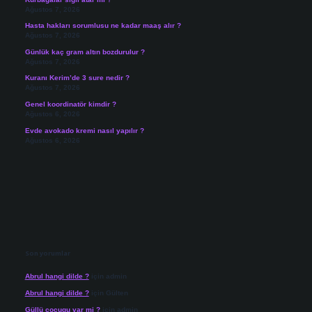
Ağustos 7, 2026
Hasta hakları sorumlusu ne kadar maaş alır ?
Ağustos 7, 2026
Günlük kaç gram altın bozdurulur ?
Ağustos 7, 2026
Kuranı Kerim’de 3 sure nedir ?
Ağustos 7, 2026
Genel koordinatör kimdir ?
Ağustos 6, 2026
Evde avokado kremi nasıl yapılır ?
Ağustos 6, 2026
Son yorumlar
Abrul hangi dilde ?
için
admin
Abrul hangi dilde ?
için
Gülten
Güllü cocugu var mi ?
için
admin