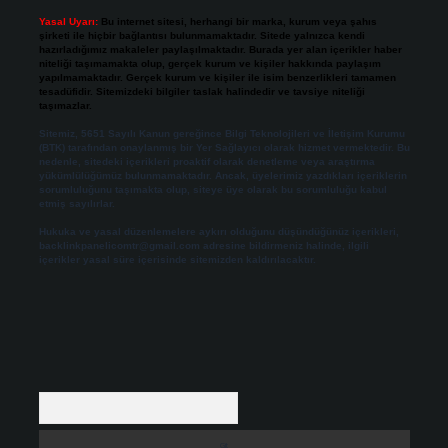
Yasal Uyarı:
Bu internet sitesi, herhangi bir marka, kurum veya şahıs
şirketi ile hiçbir bağlantısı bulunmamaktadır. Sitede yalnızca kendi
hazırladığımız makaleler paylaşılmaktadır. Burada yer alan içerikler haber
niteliği taşımamakta olup, gerçek kurum ve kişiler hakkında paylaşım
yapılmamaktadır. Gerçek kurum ve kişiler ile isim benzerlikleri tamamen
tesadüfidir. Sitemizdeki bilgiler taslak halindedir ve tavsiye niteliği
taşımazlar.
Sitemiz, 5651 Sayılı Kanun gereğince Bilgi Teknolojileri ve İletişim Kurumu
(BTK) tarafından onaylanmış bir Yer Sağlayıcı olarak hizmet vermektedir. Bu
nedenle, sitedeki içerikleri proaktif olarak denetleme veya araştırma
yükümlülüğümüz bulunmamaktadır. Ancak, üyelerimiz yazdıkları içeriklerin
sorumluluğunu taşımakta olup, siteye üye olarak bu sorumluluğu kabul
etmiş sayılırlar.
Hukuka ve yasal düzenlemelere aykırı olduğunu düşündüğünüz içerikleri,
backlinkpanelicomtr@gmail.com
adresine bildirmeniz halinde, ilgili
içerikler yasal süre içerisinde sitemizden kaldırılacaktır.
Arama