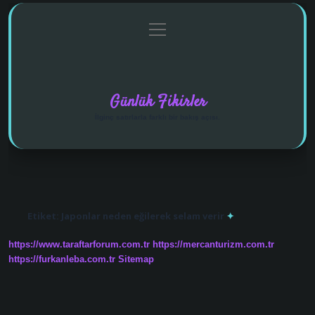
menüyü
Anasayfa
Gizlilik Politikası
Yasal Uyarı
aç
Hakkımızda
Günlük Fikirler
İlginç satırlarla farklı bir bakış açısı.
Etiket:
Japonlar neden eğilerek selam verir
https://www.taraftarforum.com.tr
https://mercanturizm.com.tr
https://furkanleba.com.tr
Sitemap