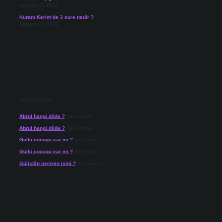
Ağustos 7, 2026
Kuranı Kerim’de 3 sure nedir ?
Ağustos 7, 2026
Son yorumlar
Abrul hangi dilde ?
için
admin
Abrul hangi dilde ?
için
Gülten
Güllü cocugu var mi ?
için
admin
Güllü cocugu var mi ?
için
Alper
Gülistân nerenin ismi ?
için
admin