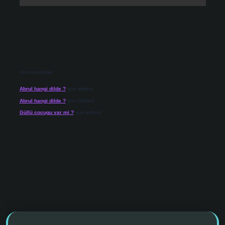
Son Yorumlar
Abrul hangi dilde ?
için
admin
Abrul hangi dilde ?
için
Gülten
Güllü cocugu var mi ?
için
admin
 giriş