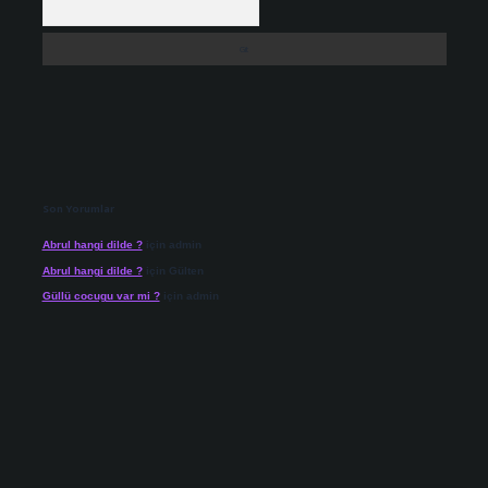
Son Yorumlar
Abrul hangi dilde ?
için
admin
Abrul hangi dilde ?
için
Gülten
Güllü cocugu var mi ?
için
admin