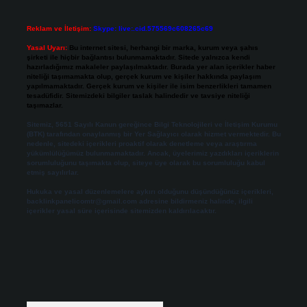
Reklam ve İletişim:
Skype: live:.cid.575569c608265c69
Yasal Uyarı:
Bu internet sitesi, herhangi bir marka, kurum veya şahıs
şirketi ile hiçbir bağlantısı bulunmamaktadır. Sitede yalnızca kendi
hazırladığımız makaleler paylaşılmaktadır. Burada yer alan içerikler haber
niteliği taşımamakta olup, gerçek kurum ve kişiler hakkında paylaşım
yapılmamaktadır. Gerçek kurum ve kişiler ile isim benzerlikleri tamamen
tesadüfidir. Sitemizdeki bilgiler taslak halindedir ve tavsiye niteliği
taşımazlar.
Sitemiz, 5651 Sayılı Kanun gereğince Bilgi Teknolojileri ve İletişim Kurumu
(BTK) tarafından onaylanmış bir Yer Sağlayıcı olarak hizmet vermektedir. Bu
nedenle, sitedeki içerikleri proaktif olarak denetleme veya araştırma
yükümlülüğümüz bulunmamaktadır. Ancak, üyelerimiz yazdıkları içeriklerin
sorumluluğunu taşımakta olup, siteye üye olarak bu sorumluluğu kabul
etmiş sayılırlar.
Hukuka ve yasal düzenlemelere aykırı olduğunu düşündüğünüz içerikleri,
backlinkpanelicomtr@gmail.com
adresine bildirmeniz halinde, ilgili
içerikler yasal süre içerisinde sitemizden kaldırılacaktır.
Arama