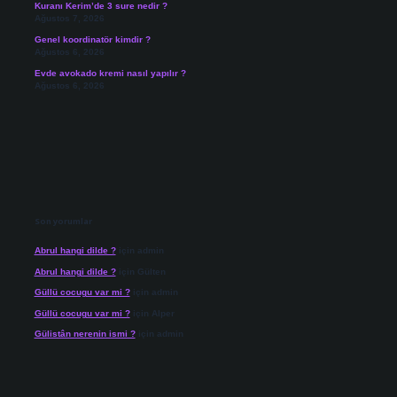
Kuranı Kerim’de 3 sure nedir ?
Ağustos 7, 2026
Genel koordinatör kimdir ?
Ağustos 6, 2026
Evde avokado kremi nasıl yapılır ?
Ağustos 6, 2026
Son yorumlar
Abrul hangi dilde ?
için
admin
Abrul hangi dilde ?
için
Gülten
Güllü cocugu var mi ?
için
admin
Güllü cocugu var mi ?
için
Alper
Gülistân nerenin ismi ?
için
admin