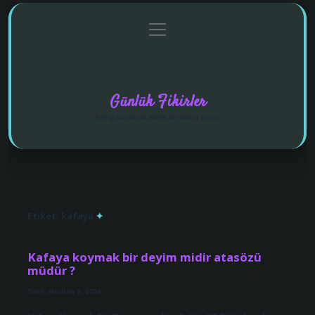
menüyü
Anasayfa
Gizlilik Politikası
Yasal Uyarı
aç
Hakkımızda
Günlük Fikirler
İlginç satırlarla farklı bir bakış açısı.
Etiket:
kafaya
Kafaya koymak bir deyim midir atasözü
müdür ?
Tarih: Haziran 9, 2026