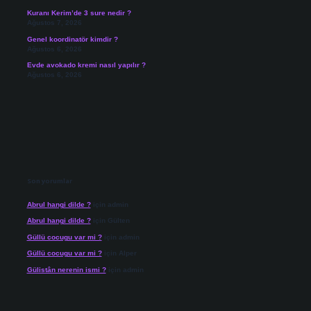
Kuranı Kerim’de 3 sure nedir ?
Ağustos 7, 2026
Genel koordinatör kimdir ?
Ağustos 6, 2026
Evde avokado kremi nasıl yapılır ?
Ağustos 6, 2026
Son yorumlar
Abrul hangi dilde ?
için
admin
Abrul hangi dilde ?
için
Gülten
Güllü cocugu var mi ?
için
admin
Güllü cocugu var mi ?
için
Alper
Gülistân nerenin ismi ?
için
admin