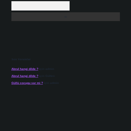
Arama
Son Yorumlar
Abrul hangi dilde ?
için
admin
Abrul hangi dilde ?
için
Gülten
Güllü cocugu var mi ?
için
admin