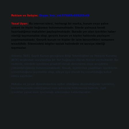
Reklam ve İletişim:
Skype: live:.cid.575569c608265c69
Yasal Uyarı:
Bu internet sitesi, herhangi bir marka, kurum veya şahıs
şirketi ile hiçbir bağlantısı bulunmamaktadır. Sitede yalnızca kendi
hazırladığımız makaleler paylaşılmaktadır. Burada yer alan içerikler haber
niteliği taşımamakta olup, gerçek kurum ve kişiler hakkında paylaşım
yapılmamaktadır. Gerçek kurum ve kişiler ile isim benzerlikleri tamamen
tesadüfidir. Sitemizdeki bilgiler taslak halindedir ve tavsiye niteliği
taşımazlar.
Sitemiz, 5651 Sayılı Kanun gereğince Bilgi Teknolojileri ve İletişim Kurumu
(BTK) tarafından onaylanmış bir Yer Sağlayıcı olarak hizmet vermektedir. Bu
nedenle, sitedeki içerikleri proaktif olarak denetleme veya araştırma
yükümlülüğümüz bulunmamaktadır. Ancak, üyelerimiz yazdıkları içeriklerin
sorumluluğunu taşımakta olup, siteye üye olarak bu sorumluluğu kabul
etmiş sayılırlar.
Hukuka ve yasal düzenlemelere aykırı olduğunu düşündüğünüz içerikleri,
backlinkpanelicomtr@gmail.com
adresine bildirmeniz halinde, ilgili
içerikler yasal süre içerisinde sitemizden kaldırılacaktır.