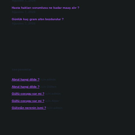
Ağustos 7, 2026
Hasta hakları sorumlusu ne kadar maaş alır ?
Ağustos 7, 2026
Günlük kaç gram altın bozdurulur ?
Ağustos 7, 2026
Son yorumlar
Abrul hangi dilde ?
için
admin
Abrul hangi dilde ?
için
Gülten
Güllü cocugu var mi ?
için
admin
Güllü cocugu var mi ?
için
Alper
Gülistân nerenin ismi ?
için
admin