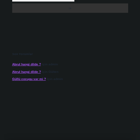
Son Yorumlar
Abrul hangi dilde ?
için
admin
Abrul hangi dilde ?
için
Gülten
Güllü cocugu var mi ?
için
admin
giriş