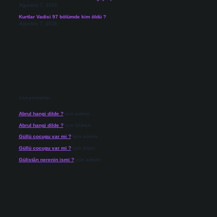
Ağustos 7, 2026
Kurtlar Vadisi 97 bölümde kim öldü ?
Ağustos 7, 2026
Son yorumlar
Abrul hangi dilde ?
için
admin
Abrul hangi dilde ?
için
Gülten
Güllü cocugu var mi ?
için
admin
Güllü cocugu var mi ?
için
Alper
Gülistân nerenin ismi ?
için
admin