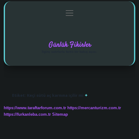
menüyü
Anasayfa
Gizlilik Politikası
Yasal Uyarı
aç
Hakkımızda
Günlük Fikirler
İlginç satırlarla farklı bir bakış açısı.
Etiket:
Keçi sütü aç karnına içilir mi
https://www.taraftarforum.com.tr
https://mercanturizm.com.tr
https://furkanleba.com.tr
Sitemap