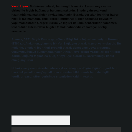
Yasal Uyarı:
Bu internet sitesi, herhangi bir marka, kurum veya şahıs
şirketi ile hiçbir bağlantısı bulunmamaktadır. Sitede yalnızca kendi
hazırladığımız makaleler paylaşılmaktadır. Burada yer alan içerikler haber
niteliği taşımamakta olup, gerçek kurum ve kişiler hakkında paylaşım
yapılmamaktadır. Gerçek kurum ve kişiler ile isim benzerlikleri tamamen
tesadüfidir. Sitemizdeki bilgiler taslak halindedir ve tavsiye niteliği
taşımazlar.
Sitemiz, 5651 Sayılı Kanun gereğince Bilgi Teknolojileri ve İletişim Kurumu
(BTK) tarafından onaylanmış bir Yer Sağlayıcı olarak hizmet vermektedir. Bu
nedenle, sitedeki içerikleri proaktif olarak denetleme veya araştırma
yükümlülüğümüz bulunmamaktadır. Ancak, üyelerimiz yazdıkları içeriklerin
sorumluluğunu taşımakta olup, siteye üye olarak bu sorumluluğu kabul
etmiş sayılırlar.
Hukuka ve yasal düzenlemelere aykırı olduğunu düşündüğünüz içerikleri,
backlinkpanelicomtr@gmail.com
adresine bildirmeniz halinde, ilgili
içerikler yasal süre içerisinde sitemizden kaldırılacaktır.
Arama