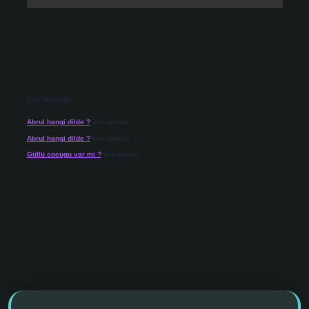
Son Yorumlar
Abrul hangi dilde ?
için
admin
Abrul hangi dilde ?
için
Gülten
Güllü cocugu var mi ?
için
admin
 giriş