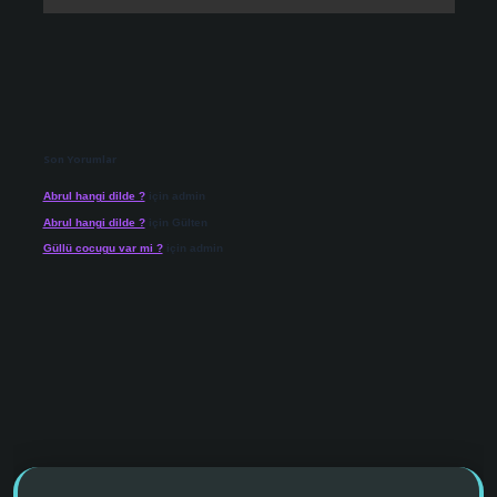
Son Yorumlar
Abrul hangi dilde ?
için
admin
Abrul hangi dilde ?
için
Gülten
Güllü cocugu var mi ?
için
admin
 giriş