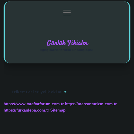
menüyü
Anasayfa
Gizlilik Politikası
Yasal Uyarı
aç
Hakkımızda
Günlük Fikirler
İlginç satırlarla farklı bir bakış açısı.
Etiket:
Lar ler iyelik eki mi
https://www.taraftarforum.com.tr
https://mercanturizm.com.tr
https://furkanleba.com.tr
Sitemap