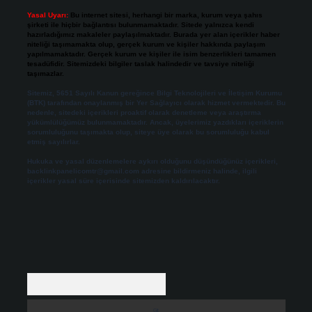
Yasal Uyarı:
Bu internet sitesi, herhangi bir marka, kurum veya şahıs
şirketi ile hiçbir bağlantısı bulunmamaktadır. Sitede yalnızca kendi
hazırladığımız makaleler paylaşılmaktadır. Burada yer alan içerikler haber
niteliği taşımamakta olup, gerçek kurum ve kişiler hakkında paylaşım
yapılmamaktadır. Gerçek kurum ve kişiler ile isim benzerlikleri tamamen
tesadüfidir. Sitemizdeki bilgiler taslak halindedir ve tavsiye niteliği
taşımazlar.
Sitemiz, 5651 Sayılı Kanun gereğince Bilgi Teknolojileri ve İletişim Kurumu
(BTK) tarafından onaylanmış bir Yer Sağlayıcı olarak hizmet vermektedir. Bu
nedenle, sitedeki içerikleri proaktif olarak denetleme veya araştırma
yükümlülüğümüz bulunmamaktadır. Ancak, üyelerimiz yazdıkları içeriklerin
sorumluluğunu taşımakta olup, siteye üye olarak bu sorumluluğu kabul
etmiş sayılırlar.
Hukuka ve yasal düzenlemelere aykırı olduğunu düşündüğünüz içerikleri,
backlinkpanelicomtr@gmail.com
adresine bildirmeniz halinde, ilgili
içerikler yasal süre içerisinde sitemizden kaldırılacaktır.
Arama