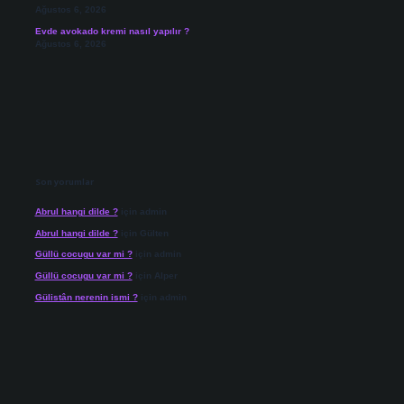
Ağustos 6, 2026
Evde avokado kremi nasıl yapılır ?
Ağustos 6, 2026
Son yorumlar
Abrul hangi dilde ?
için
admin
Abrul hangi dilde ?
için
Gülten
Güllü cocugu var mi ?
için
admin
Güllü cocugu var mi ?
için
Alper
Gülistân nerenin ismi ?
için
admin