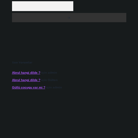
Arama
Son Yorumlar
Abrul hangi dilde ?
için
admin
Abrul hangi dilde ?
için
Gülten
Güllü cocugu var mi ?
için
admin