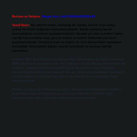
Reklam ve İletişim:
Skype: live:.cid.575569c608265c69
Yasal Uyarı:
Bu internet sitesi, herhangi bir marka, kurum veya şahıs
şirketi ile hiçbir bağlantısı bulunmamaktadır. Sitede yalnızca kendi
hazırladığımız makaleler paylaşılmaktadır. Burada yer alan içerikler haber
niteliği taşımamakta olup, gerçek kurum ve kişiler hakkında paylaşım
yapılmamaktadır. Gerçek kurum ve kişiler ile isim benzerlikleri tamamen
tesadüfidir. Sitemizdeki bilgiler taslak halindedir ve tavsiye niteliği
taşımazlar.
Sitemiz, 5651 Sayılı Kanun gereğince Bilgi Teknolojileri ve İletişim Kurumu
(BTK) tarafından onaylanmış bir Yer Sağlayıcı olarak hizmet vermektedir. Bu
nedenle, sitedeki içerikleri proaktif olarak denetleme veya araştırma
yükümlülüğümüz bulunmamaktadır. Ancak, üyelerimiz yazdıkları içeriklerin
sorumluluğunu taşımakta olup, siteye üye olarak bu sorumluluğu kabul
etmiş sayılırlar.
Hukuka ve yasal düzenlemelere aykırı olduğunu düşündüğünüz içerikleri,
backlinkpanelicomtr@gmail.com
adresine bildirmeniz halinde, ilgili
içerikler yasal süre içerisinde sitemizden kaldırılacaktır.