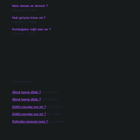
Ittıla olmak ne demek ?
Ağustos 7, 2026
Hub girişim kime ait ?
Ağustos 7, 2026
Kurbağalar siğil atar mı ?
Ağustos 7, 2026
Son yorumlar
Abrul hangi dilde ?
için
admin
Abrul hangi dilde ?
için
Gülten
Güllü cocugu var mi ?
için
admin
Güllü cocugu var mi ?
için
Alper
Gülistân nerenin ismi ?
için
admin