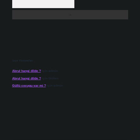
Son Yorumlar
Abrul hangi dilde ?
için
admin
Abrul hangi dilde ?
için
Gülten
Güllü cocugu var mi ?
için
admin