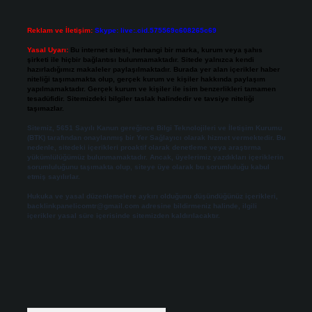
Reklam ve İletişim:
Skype: live:.cid.575569c608265c69
Yasal Uyarı:
Bu internet sitesi, herhangi bir marka, kurum veya şahıs
şirketi ile hiçbir bağlantısı bulunmamaktadır. Sitede yalnızca kendi
hazırladığımız makaleler paylaşılmaktadır. Burada yer alan içerikler haber
niteliği taşımamakta olup, gerçek kurum ve kişiler hakkında paylaşım
yapılmamaktadır. Gerçek kurum ve kişiler ile isim benzerlikleri tamamen
tesadüfidir. Sitemizdeki bilgiler taslak halindedir ve tavsiye niteliği
taşımazlar.
Sitemiz, 5651 Sayılı Kanun gereğince Bilgi Teknolojileri ve İletişim Kurumu
(BTK) tarafından onaylanmış bir Yer Sağlayıcı olarak hizmet vermektedir. Bu
nedenle, sitedeki içerikleri proaktif olarak denetleme veya araştırma
yükümlülüğümüz bulunmamaktadır. Ancak, üyelerimiz yazdıkları içeriklerin
sorumluluğunu taşımakta olup, siteye üye olarak bu sorumluluğu kabul
etmiş sayılırlar.
Hukuka ve yasal düzenlemelere aykırı olduğunu düşündüğünüz içerikleri,
backlinkpanelicomtr@gmail.com
adresine bildirmeniz halinde, ilgili
içerikler yasal süre içerisinde sitemizden kaldırılacaktır.
Arama