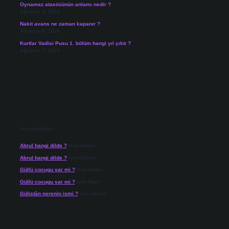
Oynamaz atasözünün anlamı nedir ?
Ağustos 8, 2026
Nakit avans ne zaman kapanır ?
Ağustos 8, 2026
Kurtlar Vadisi Pusu 1. bölüm hangi yıl çıktı ?
Ağustos 7, 2026
Son yorumlar
Abrul hangi dilde ?
için
admin
Abrul hangi dilde ?
için
Gülten
Güllü cocugu var mi ?
için
admin
Güllü cocugu var mi ?
için
Alper
Gülistân nerenin ismi ?
için
admin