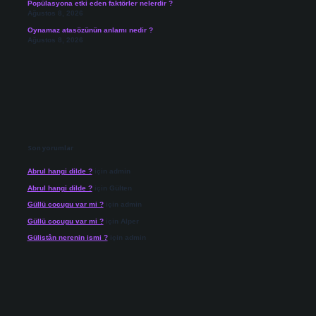
Popülasyona etki eden faktörler nelerdir ?
Ağustos 8, 2026
Oynamaz atasözünün anlamı nedir ?
Ağustos 8, 2026
Son yorumlar
Abrul hangi dilde ?
için
admin
Abrul hangi dilde ?
için
Gülten
Güllü cocugu var mi ?
için
admin
Güllü cocugu var mi ?
için
Alper
Gülistân nerenin ismi ?
için
admin