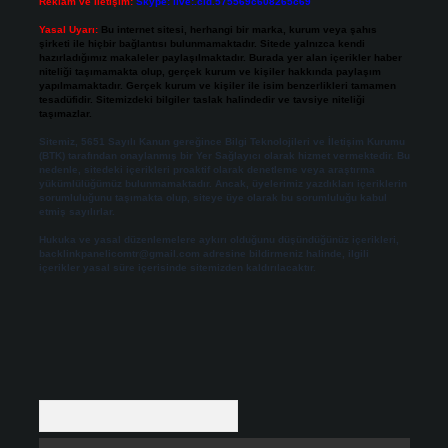
Reklam ve İletişim:
Skype: live:.cid.575569c608265c69
Yasal Uyarı:
Bu internet sitesi, herhangi bir marka, kurum veya şahıs
şirketi ile hiçbir bağlantısı bulunmamaktadır. Sitede yalnızca kendi
hazırladığımız makaleler paylaşılmaktadır. Burada yer alan içerikler haber
niteliği taşımamakta olup, gerçek kurum ve kişiler hakkında paylaşım
yapılmamaktadır. Gerçek kurum ve kişiler ile isim benzerlikleri tamamen
tesadüfidir. Sitemizdeki bilgiler taslak halindedir ve tavsiye niteliği
taşımazlar.
Sitemiz, 5651 Sayılı Kanun gereğince Bilgi Teknolojileri ve İletişim Kurumu
(BTK) tarafından onaylanmış bir Yer Sağlayıcı olarak hizmet vermektedir. Bu
nedenle, sitedeki içerikleri proaktif olarak denetleme veya araştırma
yükümlülüğümüz bulunmamaktadır. Ancak, üyelerimiz yazdıkları içeriklerin
sorumluluğunu taşımakta olup, siteye üye olarak bu sorumluluğu kabul
etmiş sayılırlar.
Hukuka ve yasal düzenlemelere aykırı olduğunu düşündüğünüz içerikleri,
backlinkpanelicomtr@gmail.com
adresine bildirmeniz halinde, ilgili
içerikler yasal süre içerisinde sitemizden kaldırılacaktır.
Arama