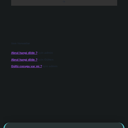
Son Yorumlar
Abrul hangi dilde ?
için
admin
Abrul hangi dilde ?
için
Gülten
Güllü cocugu var mi ?
için
admin
dcasino giriş