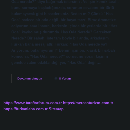
Oda nerede?” diye bağırmak istersiniz. Ve işin komik tarafı,
bunu sormaya başladığınızda, sorunun cevabını bir türlü
bulamayacak gibi hissedersiniz. Neden mi? Çünkü “Has
Oda” sadece bir oda değil, bir hayat tarzı! Biraz dramatize
ediyorum ama inanın, herkesin içinde bir yerlerde bir “Has
Oda” kaybolmuş durumda. Has Oda Nerede? Gerçekten
Nerede? Bir sabah, işte tam böyle bir anda, arkadaşım
Furkan bana mesaj attı: Furkan: “Has Oda nerede ya?
Arıyorum, bulamıyorum!” Benim için bu, klasik bir sabah
komedisi. “Has Oda nerede?” sorusunu soran kişinin
genelde zaten odaklandığı yer, “Has Oda” değil,…
Has
Devamını okuyun
8 Yorum
Oda
nerede
?
https://www.taraftarforum.com.tr
https://mercanturizm.com.tr
https://furkanleba.com.tr
Sitemap