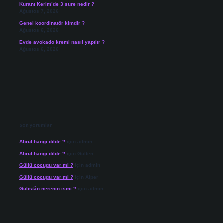
Kuranı Kerim’de 3 sure nedir ?
Ağustos 7, 2026
Genel koordinatör kimdir ?
Ağustos 6, 2026
Evde avokado kremi nasıl yapılır ?
Ağustos 6, 2026
Son yorumlar
Abrul hangi dilde ?
için
admin
Abrul hangi dilde ?
için
Gülten
Güllü cocugu var mi ?
için
admin
Güllü cocugu var mi ?
için
Alper
Gülistân nerenin ismi ?
için
admin