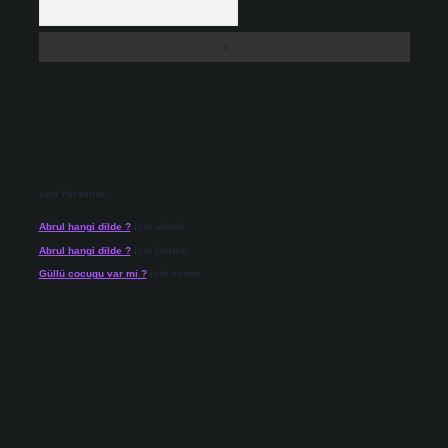
Son Yorumlar
Abrul hangi dilde ?
için
admin
Abrul hangi dilde ?
için
Gülten
Güllü cocugu var mi ?
için
admin