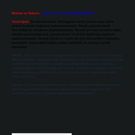
Reklam ve İletişim:
Skype: live:.cid.575569c608265c69
Yasal Uyarı:
Bu internet sitesi, herhangi bir marka, kurum veya şahıs
şirketi ile hiçbir bağlantısı bulunmamaktadır. Sitede yalnızca kendi
hazırladığımız makaleler paylaşılmaktadır. Burada yer alan içerikler haber
niteliği taşımamakta olup, gerçek kurum ve kişiler hakkında paylaşım
yapılmamaktadır. Gerçek kurum ve kişiler ile isim benzerlikleri tamamen
tesadüfidir. Sitemizdeki bilgiler taslak halindedir ve tavsiye niteliği
taşımazlar.
Sitemiz, 5651 Sayılı Kanun gereğince Bilgi Teknolojileri ve İletişim Kurumu
(BTK) tarafından onaylanmış bir Yer Sağlayıcı olarak hizmet vermektedir. Bu
nedenle, sitedeki içerikleri proaktif olarak denetleme veya araştırma
yükümlülüğümüz bulunmamaktadır. Ancak, üyelerimiz yazdıkları içeriklerin
sorumluluğunu taşımakta olup, siteye üye olarak bu sorumluluğu kabul
etmiş sayılırlar.
Hukuka ve yasal düzenlemelere aykırı olduğunu düşündüğünüz içerikleri,
backlinkpanelicomtr@gmail.com
adresine bildirmeniz halinde, ilgili
içerikler yasal süre içerisinde sitemizden kaldırılacaktır.
Arama