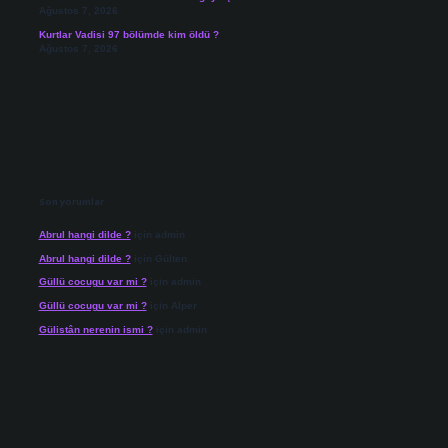
Ağustos 7, 2026
Kurtlar Vadisi 97 bölümde kim öldü ?
Ağustos 7, 2026
Son yorumlar
Abrul hangi dilde ?
için
admin
Abrul hangi dilde ?
için
Gülten
Güllü cocugu var mi ?
için
admin
Güllü cocugu var mi ?
için
Alper
Gülistân nerenin ismi ?
için
admin