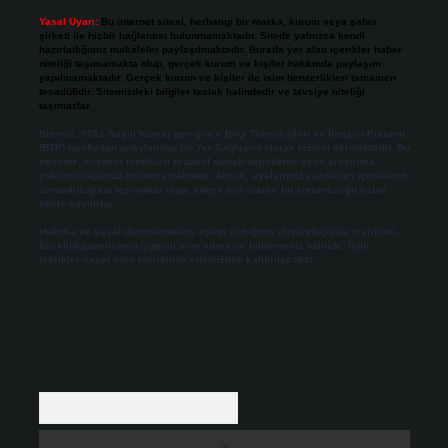
Yasal Uyarı:
Bu internet sitesi, herhangi bir marka, kurum veya şahıs
şirketi ile hiçbir bağlantısı bulunmamaktadır. Sitede yalnızca kendi
hazırladığımız makaleler paylaşılmaktadır. Burada yer alan içerikler haber
niteliği taşımamakta olup, gerçek kurum ve kişiler hakkında paylaşım
yapılmamaktadır. Gerçek kurum ve kişiler ile isim benzerlikleri tamamen
tesadüfidir. Sitemizdeki bilgiler taslak halindedir ve tavsiye niteliği
taşımazlar.
Sitemiz, 5651 Sayılı Kanun gereğince Bilgi Teknolojileri ve İletişim Kurumu
(BTK) tarafından onaylanmış bir Yer Sağlayıcı olarak hizmet vermektedir. Bu
nedenle, sitedeki içerikleri proaktif olarak denetleme veya araştırma
yükümlülüğümüz bulunmamaktadır. Ancak, üyelerimiz yazdıkları içeriklerin
sorumluluğunu taşımakta olup, siteye üye olarak bu sorumluluğu kabul
etmiş sayılırlar.
Hukuka ve yasal düzenlemelere aykırı olduğunu düşündüğünüz içerikleri,
backlinkpanelicomtr@gmail.com
adresine bildirmeniz halinde, ilgili
içerikler yasal süre içerisinde sitemizden kaldırılacaktır.
Arama