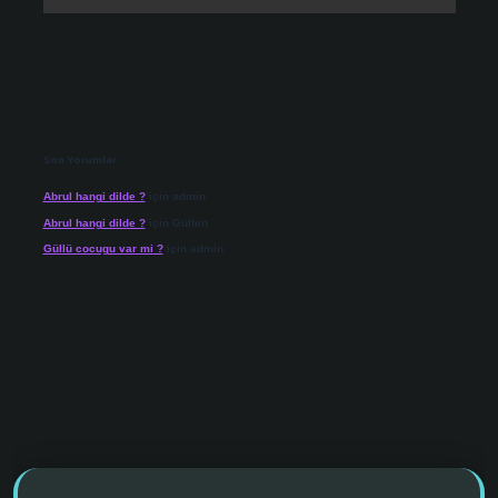
Son Yorumlar
Abrul hangi dilde ?
için
admin
Abrul hangi dilde ?
için
Gülten
Güllü cocugu var mi ?
için
admin
 giriş