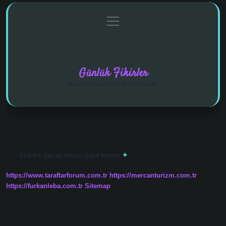
menüyü
Anasayfa
Gizlilik Politikası
Yasal Uyarı
aç
Hakkımızda
Günlük Fikirler
İlginç satırlarla farklı bir bakış açısı.
Etiket:
Şarap neyin içine konur
https://www.taraftarforum.com.tr
https://mercanturizm.com.tr
https://furkanleba.com.tr
Sitemap