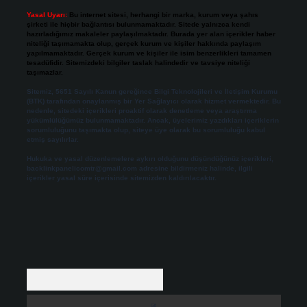
Yasal Uyarı:
Bu internet sitesi, herhangi bir marka, kurum veya şahıs
şirketi ile hiçbir bağlantısı bulunmamaktadır. Sitede yalnızca kendi
hazırladığımız makaleler paylaşılmaktadır. Burada yer alan içerikler haber
niteliği taşımamakta olup, gerçek kurum ve kişiler hakkında paylaşım
yapılmamaktadır. Gerçek kurum ve kişiler ile isim benzerlikleri tamamen
tesadüfidir. Sitemizdeki bilgiler taslak halindedir ve tavsiye niteliği
taşımazlar.
Sitemiz, 5651 Sayılı Kanun gereğince Bilgi Teknolojileri ve İletişim Kurumu
(BTK) tarafından onaylanmış bir Yer Sağlayıcı olarak hizmet vermektedir. Bu
nedenle, sitedeki içerikleri proaktif olarak denetleme veya araştırma
yükümlülüğümüz bulunmamaktadır. Ancak, üyelerimiz yazdıkları içeriklerin
sorumluluğunu taşımakta olup, siteye üye olarak bu sorumluluğu kabul
etmiş sayılırlar.
Hukuka ve yasal düzenlemelere aykırı olduğunu düşündüğünüz içerikleri,
backlinkpanelicomtr@gmail.com
adresine bildirmeniz halinde, ilgili
içerikler yasal süre içerisinde sitemizden kaldırılacaktır.
Arama