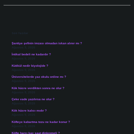
Sidebar
Son Yazılar
Şantiye şefinin imzası olmadan iskan alınır mı ?
Ağustos 9, 2026
İntikal bedeli ne kadardır ?
Ağustos 9, 2026
Kütikül nedir biyolojide ?
Ağustos 9, 2026
Üniversitelerde yaz okulu online mı ?
Ağustos 9, 2026
Kök hücre verdikten sonra ne olur ?
Ağustos 9, 2026
Çeke vade yazılırsa ne olur ?
Ağustos 9, 2026
Kök hücre kalıcı mıdır ?
Ağustos 9, 2026
Köfteye kabartma tozu ne kadar konur ?
Ağustos 9, 2026
Köfte harcı kaç saat dinlenmeli ?