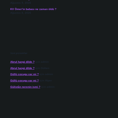
Ağustos 9, 2026
KV Ömer’in babası ne zaman öldü ?
Ağustos 8, 2026
Son yorumlar
Abrul hangi dilde ?
için
admin
Abrul hangi dilde ?
için
Gülten
Güllü cocugu var mi ?
için
admin
Güllü cocugu var mi ?
için
Alper
Gülistân nerenin ismi ?
için
admin