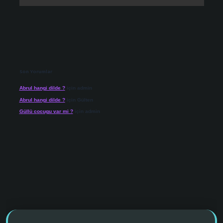
Son Yorumlar
Abrul hangi dilde ?
için
admin
Abrul hangi dilde ?
için
Gülten
Güllü cocugu var mi ?
için
admin
o giriş