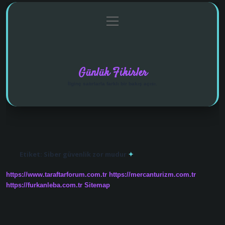
menüyü
Anasayfa
Gizlilik Politikası
Yasal Uyarı
aç
Hakkımızda
Günlük Fikirler
İlginç satırlarla farklı bir bakış açısı.
Etiket:
Siber güvenlik zor mudur
https://www.taraftarforum.com.tr
https://mercanturizm.com.tr
https://furkanleba.com.tr
Sitemap