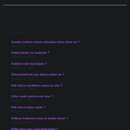
Sidebar
Son Yazılar
Şantiye şefinin imzası olmadan iskan alınır mı ?
Ağustos 9, 2026
İntikal bedeli ne kadardır ?
Ağustos 9, 2026
Kütikül nedir biyolojide ?
Ağustos 9, 2026
Üniversitelerde yaz okulu online mı ?
Ağustos 9, 2026
Kök hücre verdikten sonra ne olur ?
Ağustos 9, 2026
Çeke vade yazılırsa ne olur ?
Ağustos 9, 2026
Kök hücre kalıcı mıdır ?
Ağustos 9, 2026
Köfteye kabartma tozu ne kadar konur ?
Ağustos 9, 2026
Köfte harcı kaç saat dinlenmeli ?