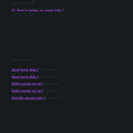
Ağustos 9, 2026
KV Ömer’in babası ne zaman öldü ?
Ağustos 8, 2026
Son yorumlar
Abrul hangi dilde ?
için
admin
Abrul hangi dilde ?
için
Gülten
Güllü cocugu var mi ?
için
admin
Güllü cocugu var mi ?
için
Alper
Gülistân nerenin ismi ?
için
admin