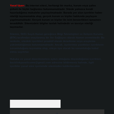
Yasal Uyarı:
Bu internet sitesi, herhangi bir marka, kurum veya şahıs
şirketi ile hiçbir bağlantısı bulunmamaktadır. Sitede yalnızca kendi
hazırladığımız makaleler paylaşılmaktadır. Burada yer alan içerikler haber
niteliği taşımamakta olup, gerçek kurum ve kişiler hakkında paylaşım
yapılmamaktadır. Gerçek kurum ve kişiler ile isim benzerlikleri tamamen
tesadüfidir. Sitemizdeki bilgiler taslak halindedir ve tavsiye niteliği
taşımazlar.
Sitemiz, 5651 Sayılı Kanun gereğince Bilgi Teknolojileri ve İletişim Kurumu
(BTK) tarafından onaylanmış bir Yer Sağlayıcı olarak hizmet vermektedir. Bu
nedenle, sitedeki içerikleri proaktif olarak denetleme veya araştırma
yükümlülüğümüz bulunmamaktadır. Ancak, üyelerimiz yazdıkları içeriklerin
sorumluluğunu taşımakta olup, siteye üye olarak bu sorumluluğu kabul
etmiş sayılırlar.
Hukuka ve yasal düzenlemelere aykırı olduğunu düşündüğünüz içerikleri,
backlinkpanelicomtr@gmail.com
adresine bildirmeniz halinde, ilgili
içerikler yasal süre içerisinde sitemizden kaldırılacaktır.
Arama