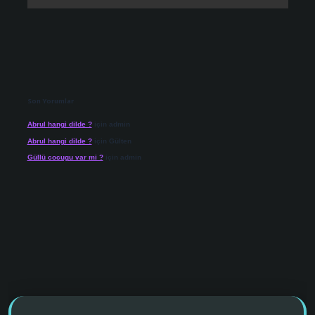
Son Yorumlar
Abrul hangi dilde ?
için
admin
Abrul hangi dilde ?
için
Gülten
Güllü cocugu var mi ?
için
admin
vdcasino giriş