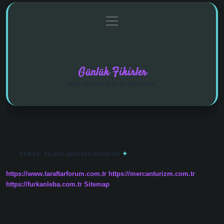
menüyü
Anasayfa
Gizlilik Politikası
Yasal Uyarı
aç
Hakkımızda
Günlük Fikirler
İlginç satırlarla farklı bir bakış açısı.
Etiket:
Su altı sporları nelerdir
https://www.taraftarforum.com.tr
https://mercanturizm.com.tr
https://furkanleba.com.tr
Sitemap