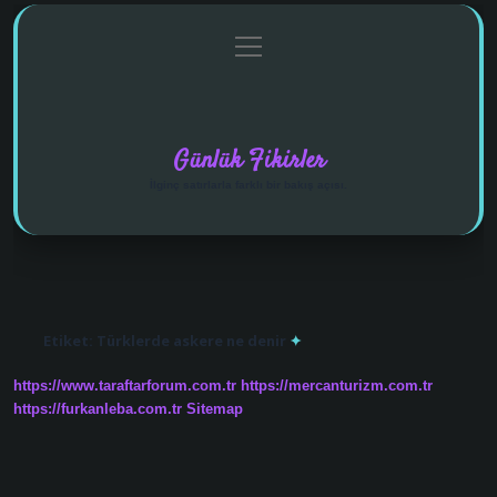
menüyü
Anasayfa
Gizlilik Politikası
Yasal Uyarı
aç
Hakkımızda
Günlük Fikirler
İlginç satırlarla farklı bir bakış açısı.
Etiket:
Türklerde askere ne denir
https://www.taraftarforum.com.tr
https://mercanturizm.com.tr
https://furkanleba.com.tr
Sitemap