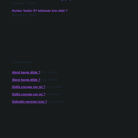
Ağustos 7, 2026
Kurtlar Vadisi 97 bölümde kim öldü ?
Ağustos 7, 2026
Son yorumlar
Abrul hangi dilde ?
için
admin
Abrul hangi dilde ?
için
Gülten
Güllü cocugu var mi ?
için
admin
Güllü cocugu var mi ?
için
Alper
Gülistân nerenin ismi ?
için
admin