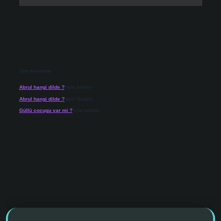
Son Yorumlar
Abrul hangi dilde ?
için
admin
Abrul hangi dilde ?
için
Gülten
Güllü cocugu var mi ?
için
admin
 giriş