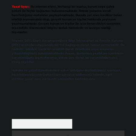
Yasal Uyarı:
Bu internet sitesi, herhangi bir marka, kurum veya şahıs
şirketi ile hiçbir bağlantısı bulunmamaktadır. Sitede yalnızca kendi
hazırladığımız makaleler paylaşılmaktadır. Burada yer alan içerikler haber
niteliği taşımamakta olup, gerçek kurum ve kişiler hakkında paylaşım
yapılmamaktadır. Gerçek kurum ve kişiler ile isim benzerlikleri tamamen
tesadüfidir. Sitemizdeki bilgiler taslak halindedir ve tavsiye niteliği
taşımazlar.
Sitemiz, 5651 Sayılı Kanun gereğince Bilgi Teknolojileri ve İletişim Kurumu
(BTK) tarafından onaylanmış bir Yer Sağlayıcı olarak hizmet vermektedir. Bu
nedenle, sitedeki içerikleri proaktif olarak denetleme veya araştırma
yükümlülüğümüz bulunmamaktadır. Ancak, üyelerimiz yazdıkları içeriklerin
sorumluluğunu taşımakta olup, siteye üye olarak bu sorumluluğu kabul
etmiş sayılırlar.
Hukuka ve yasal düzenlemelere aykırı olduğunu düşündüğünüz içerikleri,
backlinkpanelicomtr@gmail.com
adresine bildirmeniz halinde, ilgili
içerikler yasal süre içerisinde sitemizden kaldırılacaktır.
Arama