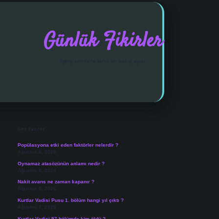
Günlük Fikirler
İlginç satırlarla farklı bir bakış açısı.
Sidebar
vdcasino giriş
Son Yazılar
Popülasyona etki eden faktörler nelerdir ?
Ağustos 8, 2026
Oynamaz atasözünün anlamı nedir ?
Ağustos 8, 2026
Nakit avans ne zaman kapanır ?
Ağustos 8, 2026
Kurtlar Vadisi Pusu 1. bölüm hangi yıl çıktı ?
Ağustos 7, 2026
Kurtlar Vadisi 97 bölümde kim öldü ?