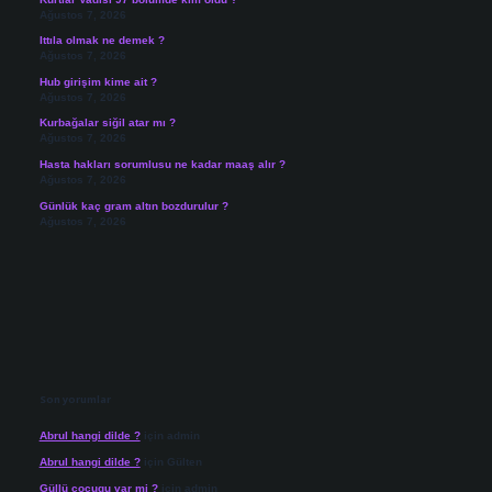
Ağustos 7, 2026
Ittıla olmak ne demek ?
Ağustos 7, 2026
Hub girişim kime ait ?
Ağustos 7, 2026
Kurbağalar siğil atar mı ?
Ağustos 7, 2026
Hasta hakları sorumlusu ne kadar maaş alır ?
Ağustos 7, 2026
Günlük kaç gram altın bozdurulur ?
Ağustos 7, 2026
Son yorumlar
Abrul hangi dilde ?
için
admin
Abrul hangi dilde ?
için
Gülten
Güllü cocugu var mi ?
için
admin