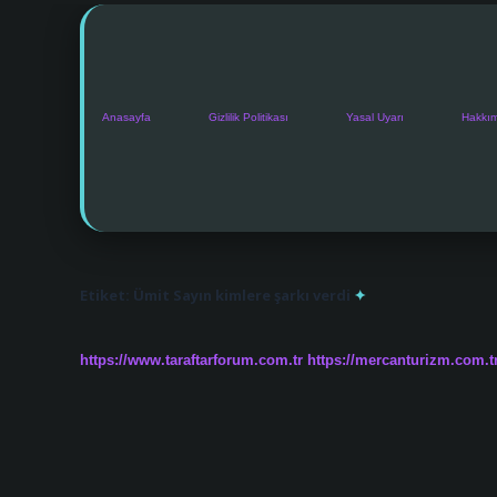
Anasayfa
Gizlilik Politikası
Yasal Uyarı
Hakkı
Etiket:
Ümit Sayın kimlere şarkı verdi
https://www.taraftarforum.com.tr
https://mercanturizm.com.t