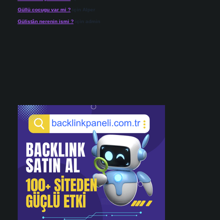
Güllü cocugu var mi ?
için
Alper
Gülistân nerenin ismi ?
için
admin