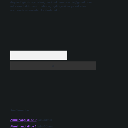
düşündüğünüz içerikleri,
backlinkpanelicomtr@gmail.com
adresine bildirmeniz halinde, ilgili içerikler yasal süre
içerisinde sitemizden kaldırılacaktır.
Arama
Son Yorumlar
Abrul hangi dilde ?
için
admin
Abrul hangi dilde ?
için
Gülten