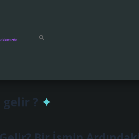
akkımızda
gelir ?
Gelir? Bir İsmin Ardındak