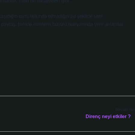
ramandır. Tıpkı bu hikâyedeki gibi…
şıdığın isim, farkında olmadığın bir şekilde seni
 paylaş, birlikte isimlerin büyülü dünyasında yeni anlamlar
Sonraki Yaz
Direnç neyi etkiler ?