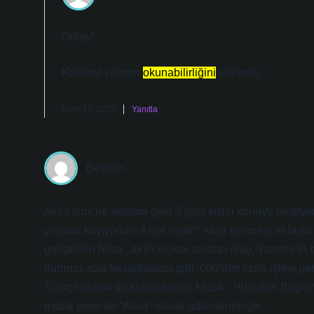
Gülay!
Katkınız yazının
okunabilirliğini
yükseltti.
Ekim 13, 2025
Yanıtla
Beyhan
Alisa ismi ne anlama gelir ? giriş kısmı konuyu tanıtı
yoruma kayıyorum: Alisa nedir? Alisa kelimesi iki farkl
geliştirilen Alisa , akıllı kişisel asistan olup, Yandex’i
durumu, rota hesaplaması gibi .000’den fazla işlevi g
Türkçe olarak da kullanılabilir. Müzik : “Alisahin Bag
müzik eseri de “Alisa” olarak adlandırılmıştır.