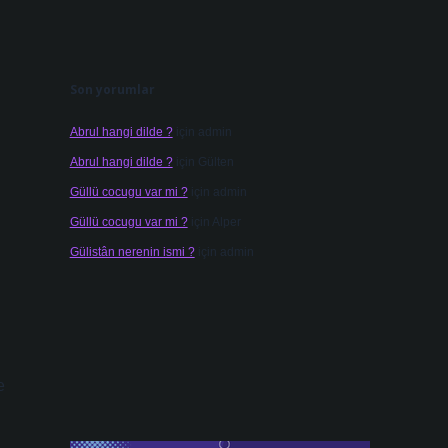
Son yorumlar
Abrul hangi dilde ?
için
admin
Abrul hangi dilde ?
için
Gülten
Güllü cocugu var mi ?
için
admin
Güllü cocugu var mi ?
için
Alper
Gülistân nerenin ismi ?
için
admin
e