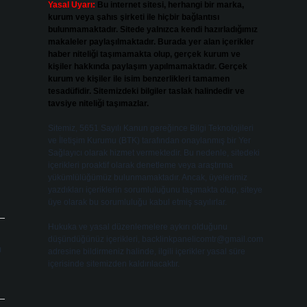
Yasal Uyarı:
Bu internet sitesi, herhangi bir marka,
kurum veya şahıs şirketi ile hiçbir bağlantısı
bulunmamaktadır. Sitede yalnızca kendi hazırladığımız
makaleler paylaşılmaktadır. Burada yer alan içerikler
haber niteliği taşımamakta olup, gerçek kurum ve
kişiler hakkında paylaşım yapılmamaktadır. Gerçek
kurum ve kişiler ile isim benzerlikleri tamamen
tesadüfidir. Sitemizdeki bilgiler taslak halindedir ve
tavsiye niteliği taşımazlar.
Sitemiz, 5651 Sayılı Kanun gereğince Bilgi Teknolojileri
ve İletişim Kurumu (BTK) tarafından onaylanmış bir Yer
Sağlayıcı olarak hizmet vermektedir. Bu nedenle, sitedeki
içerikleri proaktif olarak denetleme veya araştırma
yükümlülüğümüz bulunmamaktadır. Ancak, üyelerimiz
yazdıkları içeriklerin sorumluluğunu taşımakta olup, siteye
üye olarak bu sorumluluğu kabul etmiş sayılırlar.
Hukuka ve yasal düzenlemelere aykırı olduğunu
düşündüğünüz içerikleri,
backlinkpanelicomtr@gmail.com
ı
adresine bildirmeniz halinde, ilgili içerikler yasal süre
içerisinde sitemizden kaldırılacaktır.