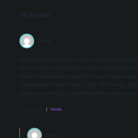
16 Yorum
Gülay
Başlangıç bölümü dengeli, ama sanki biraz güvenli tar
kız için uygun mu? Evet, Melis ismi kız çocuklarına veri
kullanıcı ismi önerileri şunlardır: Ayrıca, Instagram gibi 
düşünülebilir, örneğin: Melisa . Elis . Belis . Halis . Se
atmayı sevenler için). justwatch (iddialı ve cool hava).
Ekim 13, 2025
Yanıtla
admin