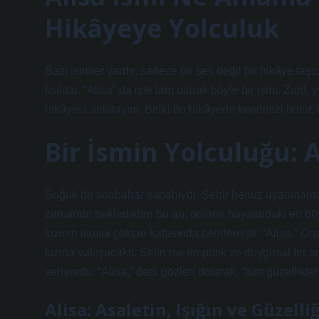
Hikâyeye Yolculuk
Bazı isimler vardır, sadece bir ses değil bir hikâye taşı
fısıldar. “Alisa” da işte tam olarak böyle bir isim. Zari
hikâyesi anlatayım. Belki bu hikâyede kendinizi bulur, 
Bir İsmin Yolculuğu: A
Soğuk bir sonbahar sabahıydı. Şehir henüz uyanmamışke
zamandır bekledikleri bu an, onların hayatındaki en büy
kızının ismini çoktan kafasında belirlemişti: “Alisa.” O
kızına yakışacaktı. Selin ise empatik ve duygusal bir 
veriyordu. “Alisa,” dedi gözleri dolarak, “tüm güzellikl
Alisa: Asaletin, Işığın ve Güzelli