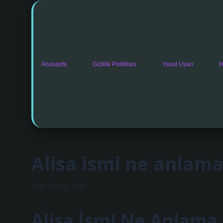
Anasayfa
Gizlilik Politikası
Yasal Uyarı
H
Alisa ismi ne anlama 
Tarih: Ekim 11, 2025
Alisa İsmi Ne Anlama 