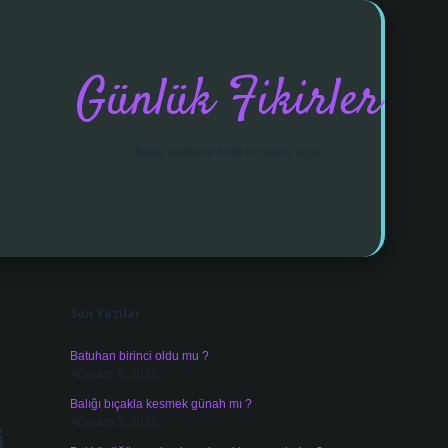
Günlük Fikirler
İlginç satırlarla farklı bir bakış açısı.
Sidebar
vdcasino giriş
Son Yazılar
Batuhan birinci oldu mu ?
Ağustos 6, 2026
Balığı bıçakla kesmek günah mı ?
Ağustos 5, 2026
i