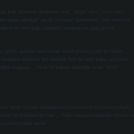
r. Batı dillerinde genellikle “asil”, “soylu” veya “yüce ruhlu”
 koruması altındaki” ya da “korunan” şeklindedir. Slav dillerinde
a sadece bir isim değil; zarafetin, sevginin ve içsel gücün
ndu: güçlü, ayakları yere basan, kendi yolunu çizen bir kadın…
insanlara dokunan biri olacaktı. İkisi de farklı bakış açılarıyla
 diğeri duyguyu… Ve bu iki bakışın birleştiği yerde “Alisa”
ını taşıdı. Okulda arkadaşlarının sorunlarını çözmeye çalışan
parak yol gösteren bir lider… Tıpkı babasının stratejik vizyonu v
anlarını içinde taşıdı.