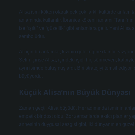
Alisa ismi köken olarak pek çok farklı kültürde anlam taşı
anlamında kullanılır. İbranice kökenli anlamı “Tanrı’nın
ise “ışıltı” ve “güzellik” gibi anlamlara gelir. Yani Alis
sembolüdür.
Ali için bu anlamlar, kızının geleceğine dair bir vizyo
Selin içinse Alisa, içindeki ışığı hiç sönmeyen, kalbiyle 
aynı isimde buluşmuşlardı. Biri stratejiyi temsil ediyor,
büyüyordu.
Küçük Alisa’nın Büyük Dünyası
Zaman geçti, Alisa büyüdü. Her adımında isminin anlam
empatik bir dost oldu. Zor zamanlarda akılcı planlar ya
annesinin duygusal sezgisi gibi, iki dünyanın en güzel y