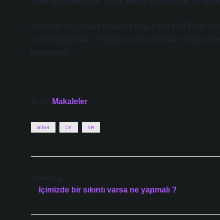
Belki bu yüzden her “Alisa” kendi hikâyesinde bir kah
Peki sen hiç isminin anlamını düşündün mü? Belki de ta
şekillendiriyordur. Yorumlarda kendi isminin hikâyesini
keşfedelim.
Tarih:
Makaleler
alisa
bir
ve
Önceki Yazı
Içimizde bir sıkıntı varsa ne yapmalı ?