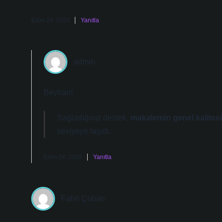
Ekim 24, 2025
Yanıtla
admin
Beyhan!
Sağladığınız destek,
makalemin genel kalitesi
seviyeye taşıdı.
Ekim 24, 2025
Yanıtla
Fahri Çoban