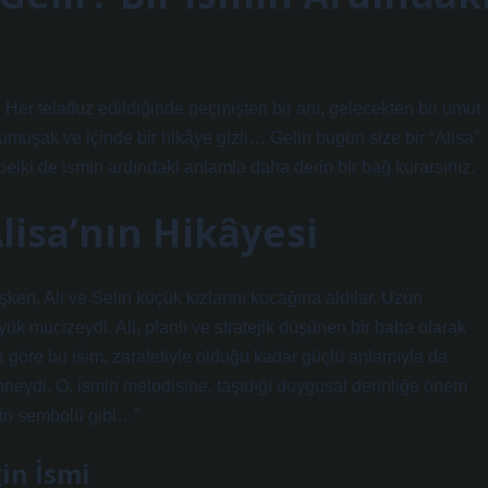
r. Her telaffuz edildiğinde geçmişten bir anı, gelecekten bir umut
f, yumuşak ve içinde bir hikâye gizli… Gelin bugün size bir “Alisa”
belki de ismin ardındaki anlamla daha derin bir bağ kurarsınız.
lisa’nın Hikâyesi
n, Ali ve Selin küçük kızlarını kucağına aldılar. Uzun
ük mucizeydi. Ali, planlı ve stratejik düşünen bir baba olarak
na göre bu isim, zarafetiyle olduğu kadar güçlü anlamıyla da
anneydi. O, ismin melodisine, taşıdığı duygusal derinliğe önem
erin sembolü gibi…”
ğin İsmi