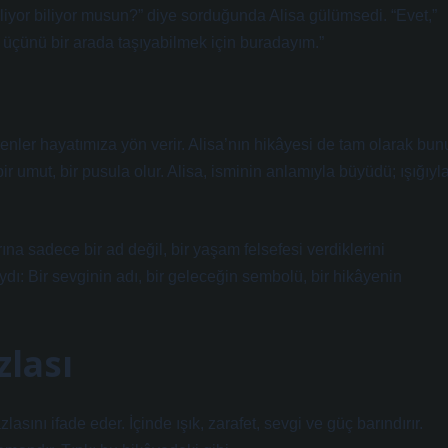
liyor biliyor musun?” diye sorduğunda Alisa gülümsedi. “Evet,”
üçünü bir arada taşıyabilmek için buradayım.”
enler hayatımıza yön verir. Alisa’nın hikâyesi de tam olarak bun
ir umut, bir pusula olur. Alisa, isminin anlamıyla büyüdü; ışığıyl
ına sadece bir ad değil, bir yaşam felsefesi verdiklerini
ydı: Bir sevginin adı, bir geleceğin sembolü, bir hikâyenin
zlası
sını ifade eder. İçinde ışık, zarafet, sevgi ve güç barındırır.