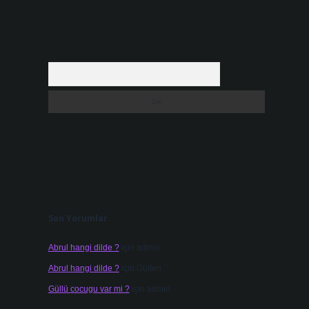
Arama
Son Yorumlar
Abrul hangi dilde ?
için
admin
Abrul hangi dilde ?
için
Gülten
Güllü cocugu var mi ?
için
admin