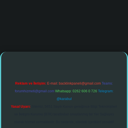
ino giriş
Reklam ve İletişim:
E-mail:
backlinkpaneli@gmail.com
Teams:
forumhizmeti@gmail.com
Whatsapp: 0262 606 0 726
Telegram:
@karabul
Yasal Uyarı:
Sitemiz, 5651 Sayılı Kanun gereğince Bilgi Teknolojileri
ve İletişim Kurumu (BTK) tarafından onaylanmış bir Yer Sağlayıcı
olarak hizmet vermektedir. Bu nedenle, sitedeki içerikleri proaktif