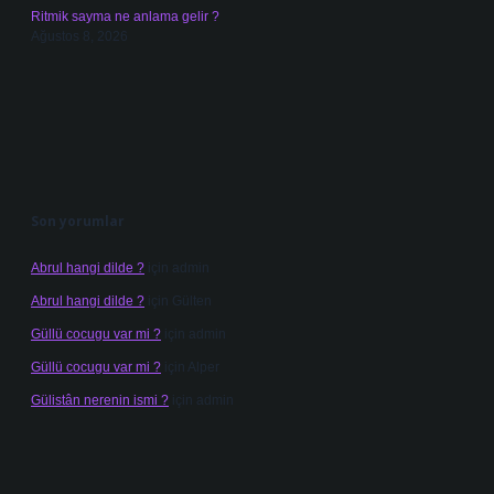
Ritmik sayma ne anlama gelir ?
Ağustos 8, 2026
Son yorumlar
Abrul hangi dilde ?
için
admin
Abrul hangi dilde ?
için
Gülten
Güllü cocugu var mi ?
için
admin
Güllü cocugu var mi ?
için
Alper
Gülistân nerenin ismi ?
için
admin