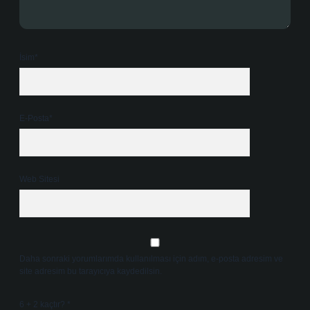
İsim*
E-Posta*
Web Sitesi
Daha sonraki yorumlarımda kullanılması için adım, e-posta adresim ve
site adresim bu tarayıcıya kaydedilsin.
6 + 2 kaçtır?
*