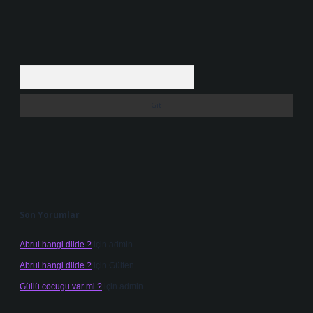
Arama
Son Yorumlar
Abrul hangi dilde ?
için
admin
Abrul hangi dilde ?
için
Gülten
Güllü cocugu var mi ?
için
admin