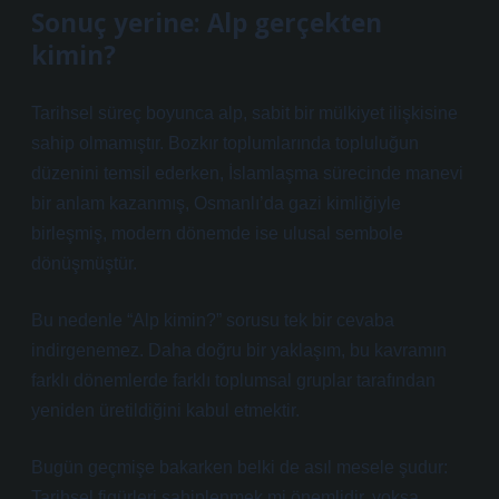
Sonuç yerine: Alp gerçekten
kimin?
Tarihsel süreç boyunca alp, sabit bir mülkiyet ilişkisine
sahip olmamıştır. Bozkır toplumlarında topluluğun
düzenini temsil ederken, İslamlaşma sürecinde manevi
bir anlam kazanmış, Osmanlı’da gazi kimliğiyle
birleşmiş, modern dönemde ise ulusal sembole
dönüşmüştür.
Bu nedenle “Alp kimin?” sorusu tek bir cevaba
indirgenemez. Daha doğru bir yaklaşım, bu kavramın
farklı dönemlerde farklı toplumsal gruplar tarafından
yeniden üretildiğini kabul etmektir.
Bugün geçmişe bakarken belki de asıl mesele şudur:
Tarihsel figürleri sahiplenmek mi önemlidir, yoksa