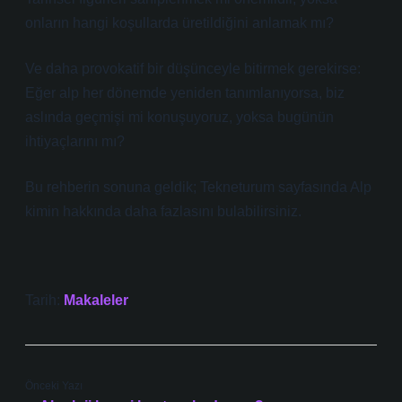
onların hangi koşullarda üretildiğini anlamak mı?
Ve daha provokatif bir düşünceyle bitirmek gerekirse:
Eğer alp her dönemde yeniden tanımlanıyorsa, biz
aslında geçmişi mi konuşuyoruz, yoksa bugünün
ihtiyaçlarını mı?
Bu rehberin sonuna geldik; Tekneturum sayfasında Alp
kimin hakkında daha fazlasını bulabilirsiniz.
Tarih:
Makaleler
Önceki Yazı