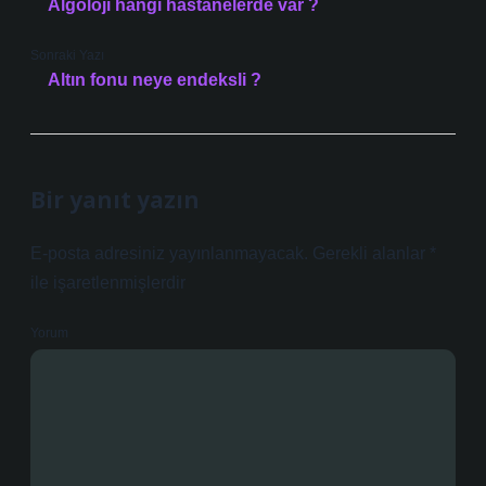
Algoloji hangi hastanelerde var ?
Sonraki Yazı
Altın fonu neye endeksli ?
Bir yanıt yazın
E-posta adresiniz yayınlanmayacak.
Gerekli alanlar
*
ile işaretlenmişlerdir
Yorum