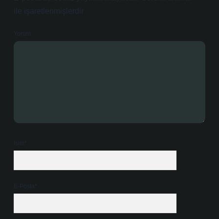
ile işaretlenmişlerdir
Yorum
İsim*
E-Posta*