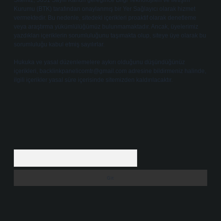
Sitemiz, 5651 Sayılı Kanun gereğince Bilgi Teknolojileri ve İletişim
Kurumu (BTK) tarafından onaylanmış bir Yer Sağlayıcı olarak hizmet
vermektedir. Bu nedenle, sitedeki içerikleri proaktif olarak denetleme
veya araştırma yükümlülüğümüz bulunmamaktadır. Ancak, üyelerimiz
yazdıkları içeriklerin sorumluluğunu taşımakta olup, siteye üye olarak bu
sorumluluğu kabul etmiş sayılırlar.
Hukuka ve yasal düzenlemelere aykırı olduğunu düşündüğünüz
içerikleri,
backlinkpanelicomtr@gmail.com
adresine bildirmeniz halinde,
ilgili içerikler yasal süre içerisinde sitemizden kaldırılacaktır.
Arama