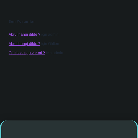
Son Yorumlar
Abrul hangi dilde ?
için
admin
Abrul hangi dilde ?
için
Gülten
Güllü cocugu var mi ?
için
admin
 giriş