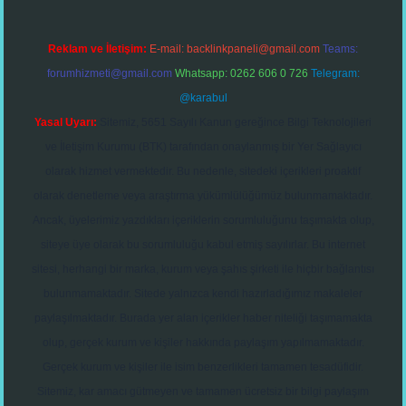
Reklam ve İletişim:
E-mail:
backlinkpaneli@gmail.com
Teams:
forumhizmeti@gmail.com
Whatsapp: 0262 606 0 726
Telegram:
@karabul
Yasal Uyarı:
Sitemiz, 5651 Sayılı Kanun gereğince Bilgi Teknolojileri
ve İletişim Kurumu (BTK) tarafından onaylanmış bir Yer Sağlayıcı
olarak hizmet vermektedir. Bu nedenle, sitedeki içerikleri proaktif
olarak denetleme veya araştırma yükümlülüğümüz bulunmamaktadır.
Ancak, üyelerimiz yazdıkları içeriklerin sorumluluğunu taşımakta olup,
siteye üye olarak bu sorumluluğu kabul etmiş sayılırlar. Bu internet
sitesi, herhangi bir marka, kurum veya şahıs şirketi ile hiçbir bağlantısı
bulunmamaktadır. Sitede yalnızca kendi hazırladığımız makaleler
paylaşılmaktadır. Burada yer alan içerikler haber niteliği taşımamakta
olup, gerçek kurum ve kişiler hakkında paylaşım yapılmamaktadır.
Gerçek kurum ve kişiler ile isim benzerlikleri tamamen tesadüfidir.
Sitemiz, kar amacı gütmeyen ve tamamen ücretsiz bir bilgi paylaşım