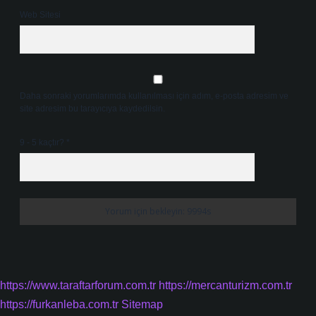
Web Sitesi
Daha sonraki yorumlarımda kullanılması için adım, e-posta adresim ve
site adresim bu tarayıcıya kaydedilsin.
9 - 5 kaçtır?
*
https://www.taraftarforum.com.tr
https://mercanturizm.com.tr
https://furkanleba.com.tr
Sitemap