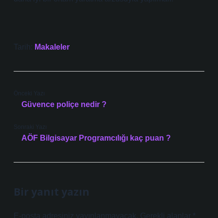
Tarih:
Makaleler
Önceki Yazı
Güvence poliçe nedir ?
Sonraki Yazı
AÖF Bilgisayar Programcılığı kaç puan ?
Bir yanıt yazın
E-posta adresiniz yayınlanmayacak.
Gerekli alanlar
*