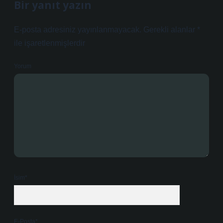
Bir yanıt yazın
E-posta adresiniz yayınlanmayacak.
Gerekli alanlar
*
ile işaretlenmişlerdir
Yorum
İsim*
E-Posta*