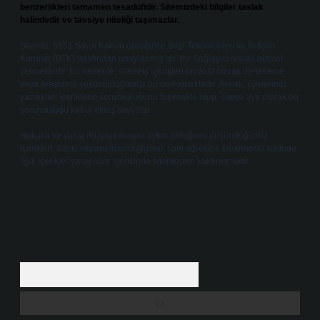
benzerlikleri tamamen tesadüfidir. Sitemizdeki bilgiler taslak
halindedir ve tavsiye niteliği taşımazlar.
Sitemiz, 5651 Sayılı Kanun gereğince Bilgi Teknolojileri ve İletişim
Kurumu (BTK) tarafından onaylanmış bir Yer Sağlayıcı olarak hizmet
vermektedir. Bu nedenle, sitedeki içerikleri proaktif olarak denetleme
veya araştırma yükümlülüğümüz bulunmamaktadır. Ancak, üyelerimiz
yazdıkları içeriklerin sorumluluğunu taşımakta olup, siteye üye olarak bu
sorumluluğu kabul etmiş sayılırlar.
Hukuka ve yasal düzenlemelere aykırı olduğunu düşündüğünüz
içerikleri,
backlinkpanelicomtr@gmail.com
adresine bildirmeniz halinde,
ilgili içerikler yasal süre içerisinde sitemizden kaldırılacaktır.
Arama