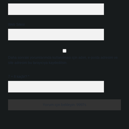
Web Sitesi
Daha sonraki yorumlarımda kullanılması için adım, e-posta adresim ve
site adresim bu tarayıcıya kaydedilsin.
7 + 8 kaçtır?
*