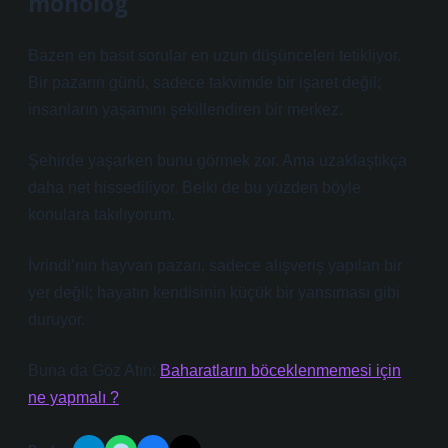
monolog
Bazen en basit sorular en uzun düşünceleri tetikliyor.
Bir pazarın günü, sadece takvimde bir işaret değil;
insanların yaşamını şekillendiren bir merkez.
Şehirde yaşarken bunu görmek zor. Ama uzaklaştıkça
daha net hissediliyor. Belki de bu yüzden böyle
konulara takılıyorum.
İvrindi’nin hayvan pazarı, sadece alışveriş yapılan bir
yer değil; hayatın kendisinin küçük bir yansıması gibi
duruyor.
Buna da Göz Atın:
Baharatların böceklenmemesi için
ne yapmalı ?