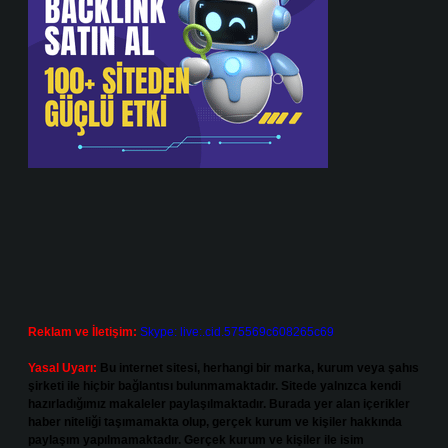
Reklam ve İletişim:
Skype: live:.cid.575569c608265c69
Yasal Uyarı:
Bu internet sitesi, herhangi bir marka, kurum veya şahıs
şirketi ile hiçbir bağlantısı bulunmamaktadır. Sitede yalnızca kendi
hazırladığımız makaleler paylaşılmaktadır. Burada yer alan içerikler
haber niteliği taşımamakta olup, gerçek kurum ve kişiler hakkında
paylaşım yapılmamaktadır. Gerçek kurum ve kişiler ile isim