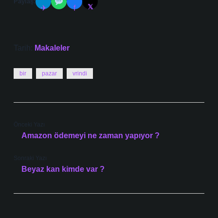
Paylaş:
𝕏
✈
f
Tarih:
Makaleler
bir
pazar
vrindi
Önceki Yazı
Amazon ödemeyi ne zaman yapıyor ?
Sonraki Yazı
Beyaz kan kimde var ?