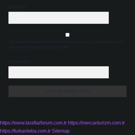
Web Sitesi
Daha sonraki yorumlarımda kullanılması için adım, e-posta adresim ve
site adresim bu tarayıcıya kaydedilsin.
5 + 3 kaçtır?
*
https://www.taraftarforum.com.tr
https://mercanturizm.com.tr
https://furkanleba.com.tr
Sitemap