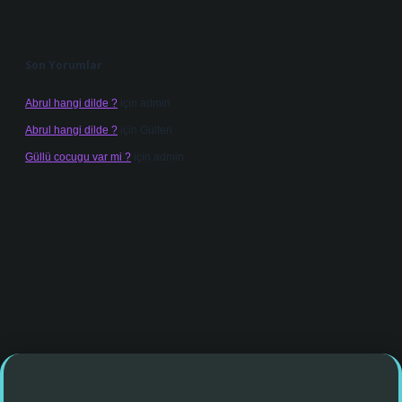
Son Yorumlar
Abrul hangi dilde ?
için
admin
Abrul hangi dilde ?
için
Gülten
Güllü cocugu var mi ?
için
admin
o giriş