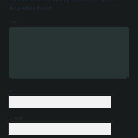
ile işaretlenmişlerdir
Yorum
İsim*
E-Posta*