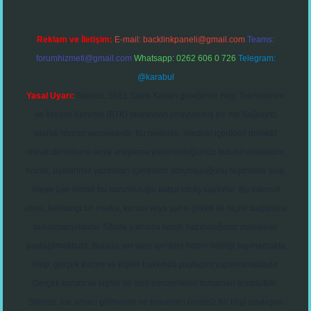
Reklam ve İletişim:
E-mail:
backlinkpaneli@gmail.com
Teams:
forumhizmeti@gmail.com
Whatsapp: 0262 606 0 726
Telegram:
@karabul
Yasal Uyarı:
Sitemiz, 5651 Sayılı Kanun gereğince Bilgi Teknolojileri
ve İletişim Kurumu (BTK) tarafından onaylanmış bir Yer Sağlayıcı
olarak hizmet vermektedir. Bu nedenle, sitedeki içerikleri proaktif
olarak denetleme veya araştırma yükümlülüğümüz bulunmamaktadır.
Ancak, üyelerimiz yazdıkları içeriklerin sorumluluğunu taşımakta olup,
siteye üye olarak bu sorumluluğu kabul etmiş sayılırlar. Bu internet
sitesi, herhangi bir marka, kurum veya şahıs şirketi ile hiçbir bağlantısı
bulunmamaktadır. Sitede yalnızca kendi hazırladığımız makaleler
paylaşılmaktadır. Burada yer alan içerikler haber niteliği taşımamakta
olup, gerçek kurum ve kişiler hakkında paylaşım yapılmamaktadır.
Gerçek kurum ve kişiler ile isim benzerlikleri tamamen tesadüfidir.
Sitemiz, kar amacı gütmeyen ve tamamen ücretsiz bir bilgi paylaşım