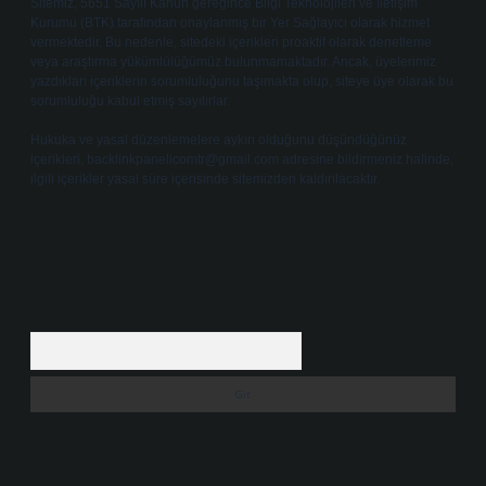
Sitemiz, 5651 Sayılı Kanun gereğince Bilgi Teknolojileri ve İletişim
Kurumu (BTK) tarafından onaylanmış bir Yer Sağlayıcı olarak hizmet
vermektedir. Bu nedenle, sitedeki içerikleri proaktif olarak denetleme
veya araştırma yükümlülüğümüz bulunmamaktadır. Ancak, üyelerimiz
yazdıkları içeriklerin sorumluluğunu taşımakta olup, siteye üye olarak bu
sorumluluğu kabul etmiş sayılırlar.
Hukuka ve yasal düzenlemelere aykırı olduğunu düşündüğünüz
içerikleri,
backlinkpanelicomtr@gmail.com
adresine bildirmeniz halinde,
ilgili içerikler yasal süre içerisinde sitemizden kaldırılacaktır.
Arama