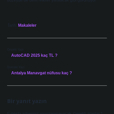
düzeyde de derin etkiler yaratacak gibi görünüyor.
Tarih:
Makaleler
Önceki Yazı
AutoCAD 2025 kaç TL ?
Sonraki Yazı
Antalya Manavgat nüfusu kaç ?
Bir yanıt yazın
E-posta adresiniz yayınlanmayacak.
Gerekli alanlar
*