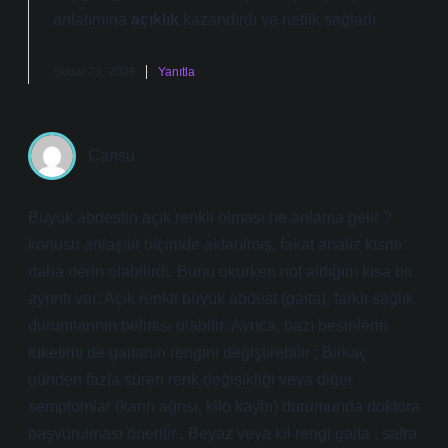
anlatımına
açıklık
kazandırdı ve
netlik
sağladı.
Şubat 23, 2026
Yanıtla
Cansu
Büyük abdestin açık renkli olması ne anlama gelir ?
konusu anlaşılır biçimde aktarılmış, fakat analiz kısmı
daha derin olabilirdi. Bunu okurken not aldığım kısa bir
ayrıntı var: Açık renkli büyük abdest (gaita), farklı sağlık
durumlarının belirtisi olabilir: Ayrıca, bazı besinlerin
tüketimi de gaitanın rengini değiştirebilir : Birkaç
günden fazla süren renk değişikliği veya diğer
semptomlar (karın ağrısı, kilo kaybı) durumunda doktora
başvurulması önerilir . Beyaz veya kil rengi gaita , safra