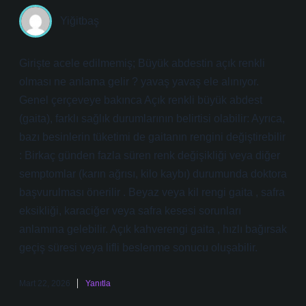
Yiğitbaş
Girişte acele edilmemiş; Büyük abdestin açık renkli
olması ne anlama gelir ? yavaş yavaş ele alınıyor.
Genel çerçeveye bakınca Açık renkli büyük abdest
(gaita), farklı sağlık durumlarının belirtisi olabilir: Ayrıca,
bazı besinlerin tüketimi de gaitanın rengini değiştirebilir
: Birkaç günden fazla süren renk değişikliği veya diğer
semptomlar (karın ağrısı, kilo kaybı) durumunda doktora
başvurulması önerilir . Beyaz veya kil rengi gaita , safra
eksikliği, karaciğer veya safra kesesi sorunları
anlamına gelebilir. Açık kahverengi gaita , hızlı bağırsak
geçiş süresi veya lifli beslenme sonucu oluşabilir.
Mart 22, 2026
Yanıtla