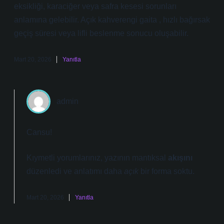
eksikliği, karaciğer veya safra kesesi sorunları
anlamına gelebilir. Açık kahverengi gaita , hızlı bağırsak
geçiş süresi veya lifli beslenme sonucu oluşabilir.
Mart 20, 2026
Yanıtla
admin
Cansu!
Kıymetli yorumlarınız, yazının mantıksal
akışını
düzenledi ve anlatımı daha
açık
bir forma soktu.
Mart 20, 2026
Yanıtla