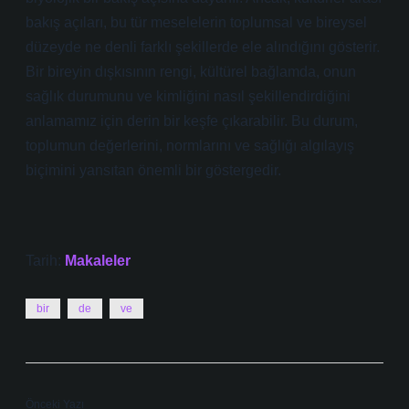
bakış açıları, bu tür meselelerin toplumsal ve bireysel
düzeyde ne denli farklı şekillerde ele alındığını gösterir.
Bir bireyin dışkısının rengi, kültürel bağlamda, onun
sağlık durumunu ve kimliğini nasıl şekillendirdiğini
anlamamız için derin bir keşfe çıkarabilir. Bu durum,
toplumun değerlerini, normlarını ve sağlığı algılayış
biçimini yansıtan önemli bir göstergedir.
Tarih:
Makaleler
bir
de
ve
Önceki Yazı