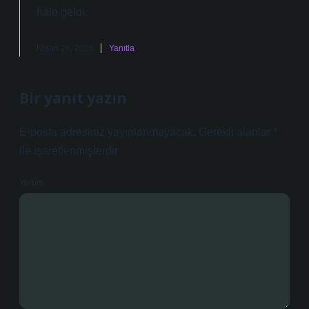
hale geldi.
Nisan 26, 2026
Yanıtla
Bir yanıt yazın
E-posta adresiniz yayınlanmayacak.
Gerekli alanlar
*
ile işaretlenmişlerdir
Yorum