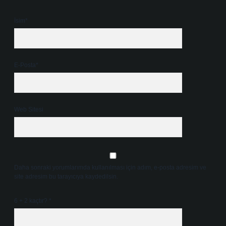
İsim*
E-Posta*
Web Sitesi
Daha sonraki yorumlarımda kullanılması için adım, e-posta adresim ve
site adresim bu tarayıcıya kaydedilsin.
6 + 2 kaçtır?
*