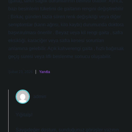
(gaita), farklı sağlık durumlarının belirtisi olabilir: Ayrıca,
bazı besinlerin tüketimi de gaitanın rengini değiştirebilir
: Birkaç günden fazla süren renk değişikliği veya diğer
semptomlar (karın ağrısı, kilo kaybı) durumunda doktora
başvurulması önerilir . Beyaz veya kil rengi gaita , safra
eksikliği, karaciğer veya safra kesesi sorunları
anlamına gelebilir. Açık kahverengi gaita , hızlı bağırsak
geçiş süresi veya lifli beslenme sonucu oluşabilir.
Şubat 23, 2026
Yanıtla
admin
Yiğitalp!
Saygıdeğer dostum, sunduğunuz görüşler yazının