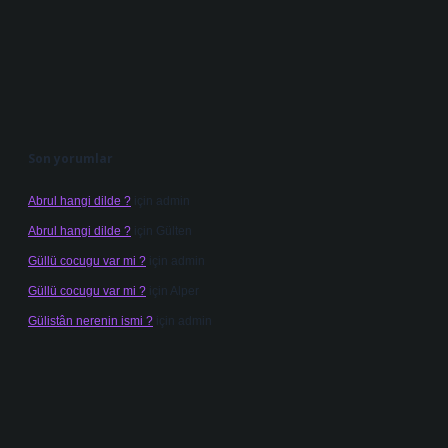
Son yorumlar
Abrul hangi dilde ?
için
admin
Abrul hangi dilde ?
için
Gülten
Güllü cocugu var mi ?
için
admin
Güllü cocugu var mi ?
için
Alper
Gülistân nerenin ismi ?
için
admin