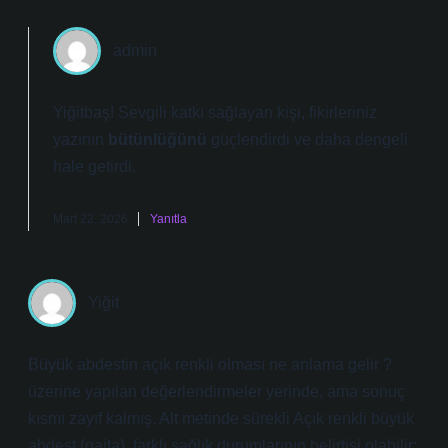
admin
Yiğitbaş! Sevgili katkı sağlayan kişi, fikirleriniz
yazının
bütünlüğünü
güçlendirdi ve daha
dengeli
hale getirdi.
Mart 22, 2026
Yanıtla
Yiğit
Büyük abdestin açık renkli olması ne anlama gelir ?
üzerine yapılan değerlendirmeler yerinde, ama sonuç
kısmı zayıf kalmış. Alt metinde sürekli Açık renkli büyük
abdest (gaita), farklı sağlık durumlarının belirtisi olabilir: