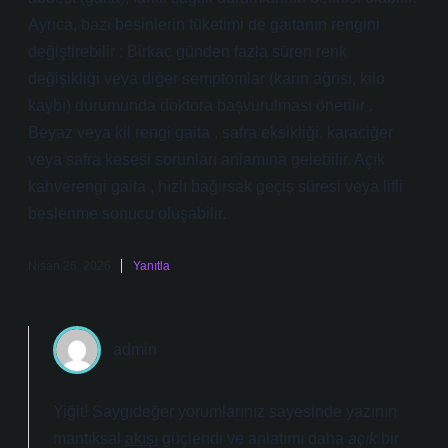
Ayrıca, bazı besinlerin tüketimi de gaitanın rengini
değiştirebilir : Birkaç günden fazla süren renk
değişikliği veya diğer semptomlar (karın ağrısı, kilo
kaybı) durumunda doktora başvurulması önerilir .
Beyaz veya kil rengi gaita , safra eksikliği, karaciğer
veya safra kesesi sorunları anlamına gelebilir. Açık
kahverengi gaita , hızlı bağırsak geçiş süresi veya lifli
beslenme sonucu oluşabilir.
Nisan 26, 2026
Yanıtla
admin
Yiğit! Saygıdeğer yorumlarınız sayesinde yazının
mantıksal
akışı
güçlendi ve anlatımı daha
açık
bir