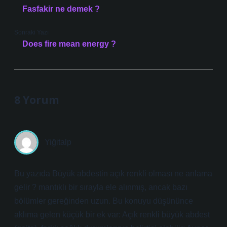
Fasfakir ne demek ?
Sonraki Yazı
Does fire mean energy ?
8 Yorum
Yiğitalp
Bu yazıda Büyük abdestin açık renkli olması ne anlama
gelir ? mantıklı bir sırayla ele alınmış, ancak bazı
bölümler gereğinden uzun. Bu konuyu düşününce
aklıma gelen küçük bir ek var: Açık renkli büyük abdest