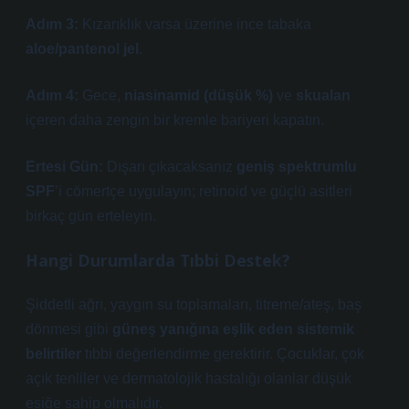
Adım 3:
Kızarıklık varsa üzerine ince tabaka
aloe/pantenol jel
.
Adım 4:
Gece,
niasinamid (düşük %)
ve
skualan
içeren daha zengin bir kremle bariyeri kapatın.
Ertesi Gün:
Dışarı çıkacaksanız
geniş spektrumlu
SPF
’i cömertçe uygulayın;
retinoid ve güçlü asitleri
birkaç gün erteleyin.
Hangi Durumlarda Tıbbi Destek?
Şiddetli ağrı, yaygın su toplamaları, titreme/ateş, baş
dönmesi gibi
güneş yanığına eşlik eden sistemik
belirtiler
tıbbi değerlendirme gerektirir. Çocuklar, çok
açık tenliler ve dermatolojik hastalığı olanlar düşük
eşiğe sahip olmalıdır.