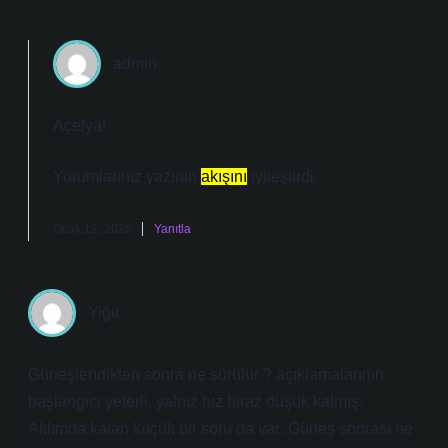
admin
Açelya!
Yorumlarınız yazının
akışını
iyileştirdi.
Ocak 12, 2026
Yanıtla
Yiğit
Güneşlendikten sonra ne sürülür ? açıklamalarının
başlangıcı yeterli, yalnız hız biraz düşük kalmış.
Aklımda kalan küçük bir soru da var: Güneş sonrası ne