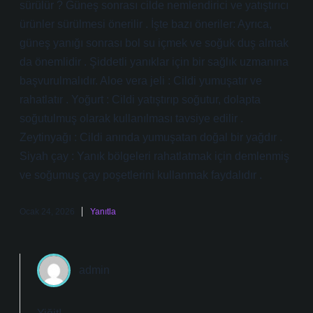
sürülür ? Güneş sonrası cilde nemlendirici ve yatıştırıcı
ürünler sürülmesi önerilir . İşte bazı öneriler: Ayrıca,
güneş yanığı sonrası bol su içmek ve soğuk duş almak
da önemlidir . Şiddetli yanıklar için bir sağlık uzmanına
başvurulmalıdır. Aloe vera jeli : Cildi yumuşatır ve
rahatlatır . Yoğurt : Cildi yatıştırıp soğutur, dolapta
soğutulmuş olarak kullanılması tavsiye edilir .
Zeytinyağı : Cildi anında yumuşatan doğal bir yağdır .
Siyah çay : Yanık bölgeleri rahatlatmak için demlenmiş
ve soğumuş çay poşetlerini kullanmak faydalıdır .
Ocak 24, 2026
Yanıtla
admin