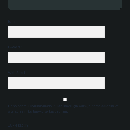
İsim*
E-Posta*
Web Sitesi
Daha sonraki yorumlarımda kullanılması için adım, e-posta adresim ve
site adresim bu tarayıcıya kaydedilsin.
10 - 4 kaçtır?
*