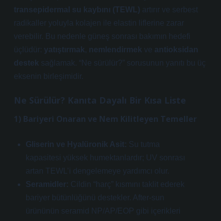
transepidermal su kaybını (TEWL)
artırır ve serbest
radikaller yoluyla
kolajen
ile
elastin
liflerine zarar
verebilir. Bu nedenle güneş sonrası bakımın hedefi
üçlüdür:
yatıştırmak
,
nemlendirmek
ve
antioksidan
destek
sağlamak. “Ne sürülür?” sorusunun yanıtı bu üç
eksenin birleşimidir.
Ne Sürülür? Kanıta Dayalı Bir Kısa Liste
1) Bariyeri Onaran ve Nem Kilitleyen Temeller
Gliserin ve Hyalüronik Asit:
Su tutma
kapasitesi yüksek humektanlardır; UV sonrası
artan TEWL’i dengelemeye yardımcı olur.
Seramidler:
Cildin “harç” kısmını taklit ederek
bariyer bütünlüğünü destekler. After-sun
ürününün
seramid NP/AP/EOP
gibi içerikleri