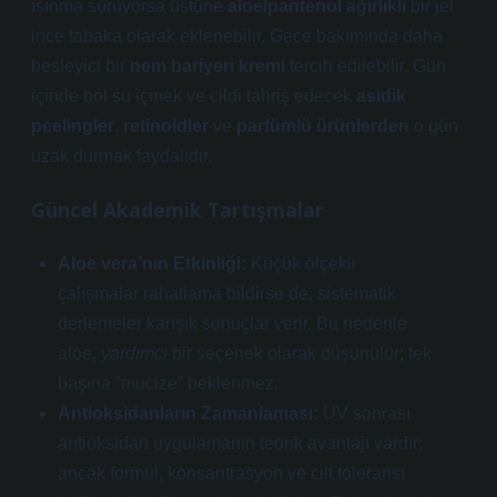
ısınma sürüyorsa üstüne
aloe/pantenol ağırlıklı
bir jel
ince tabaka olarak eklenebilir. Gece bakımında daha
besleyici bir
nem bariyeri kremi
tercih edilebilir. Gün
içinde
bol su içmek
ve cildi tahriş edecek
asidik
peelingler
,
retinoidler
ve
parfümlü ürünlerden
o gün
uzak durmak faydalıdır.
Güncel Akademik Tartışmalar
Aloe vera’nın Etkinliği:
Küçük ölçekli
çalışmalar rahatlama bildirse de, sistematik
derlemeler karışık sonuçlar verir. Bu nedenle
aloe,
yardımcı
bir seçenek olarak düşünülür; tek
başına “mucize” beklenmez.
Antioksidanların Zamanlaması:
UV sonrası
antioksidan uygulamanın teorik avantajı vardır;
ancak formül, konsantrasyon ve cilt toleransı