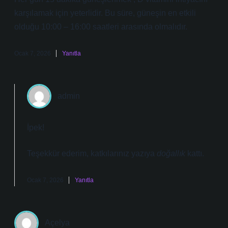
karşılamak için yeterlidir. Bu süre, güneşin en etkili
olduğu 10:00 – 16:00 saatleri arasında olmalıdır.
Ocak 7, 2026
Yanıtla
admin
İpek!
Teşekkür ederim, katkılarınız yazıya
doğallık
kattı.
Ocak 7, 2026
Yanıtla
Açelya