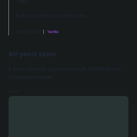
Yiğit!
Katkınızla metin
daha derin
oldu.
Ocak 24, 2026
Yanıtla
Bir yanıt yazın
E-posta adresiniz yayınlanmayacak.
Gerekli alanlar
*
ile işaretlenmişlerdir
Yorum