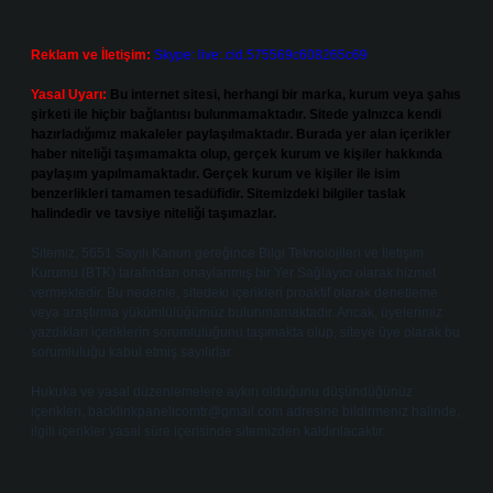
Reklam ve İletişim:
Skype: live:.cid.575569c608265c69
Yasal Uyarı:
Bu internet sitesi, herhangi bir marka, kurum veya şahıs
şirketi ile hiçbir bağlantısı bulunmamaktadır. Sitede yalnızca kendi
hazırladığımız makaleler paylaşılmaktadır. Burada yer alan içerikler
haber niteliği taşımamakta olup, gerçek kurum ve kişiler hakkında
paylaşım yapılmamaktadır. Gerçek kurum ve kişiler ile isim
benzerlikleri tamamen tesadüfidir. Sitemizdeki bilgiler taslak
halindedir ve tavsiye niteliği taşımazlar.
Sitemiz, 5651 Sayılı Kanun gereğince Bilgi Teknolojileri ve İletişim
Kurumu (BTK) tarafından onaylanmış bir Yer Sağlayıcı olarak hizmet
vermektedir. Bu nedenle, sitedeki içerikleri proaktif olarak denetleme
veya araştırma yükümlülüğümüz bulunmamaktadır. Ancak, üyelerimiz
yazdıkları içeriklerin sorumluluğunu taşımakta olup, siteye üye olarak bu
sorumluluğu kabul etmiş sayılırlar.
Hukuka ve yasal düzenlemelere aykırı olduğunu düşündüğünüz
içerikleri,
backlinkpanelicomtr@gmail.com
adresine bildirmeniz halinde,
ilgili içerikler yasal süre içerisinde sitemizden kaldırılacaktır.