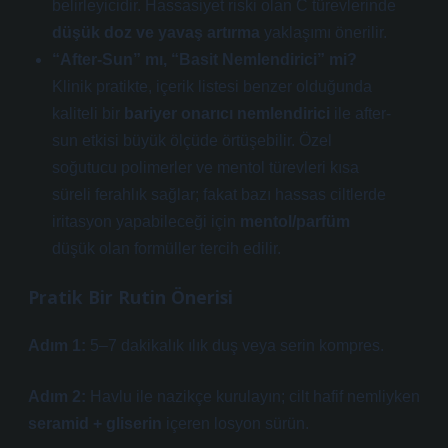
belirleyicidir. Hassasiyet riski olan C türevlerinde
düşük doz ve yavaş artırma
yaklaşımı önerilir.
“After-Sun” mı, “Basit Nemlendirici” mi?
Klinik pratikte, içerik listesi benzer olduğunda
kaliteli bir
bariyer onarıcı nemlendirici
ile after-
sun etkisi büyük ölçüde örtüşebilir. Özel
soğutucu polimerler ve mentol türevleri kısa
süreli ferahlık sağlar; fakat bazı hassas ciltlerde
iritasyon yapabileceği için
mentol/parfüm
düşük olan formüller tercih edilir.
Pratik Bir Rutin Önerisi
Adım 1:
5–7 dakikalık ılık duş veya serin kompres.
Adım 2:
Havlu ile nazikçe kurulayın; cilt hafif nemliyken
seramid + gliserin
içeren losyon sürün.