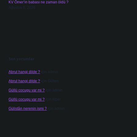
KV Ömer’in babası ne zaman öldü ?
Ağustos 8, 2026
Son yorumlar
Abrul hangi dilde ?
için
admin
Abrul hangi dilde ?
için
Gülten
Güllü cocugu var mi ?
için
admin
Güllü cocugu var mi ?
için
Alper
Gülistân nerenin ismi ?
için
admin