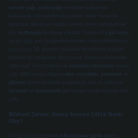
susam yağı
,
zeytinyağı
ve bitkisel balsamlar
kullanarak cildi yatıştırmaya çalıştı. Antik Yunan’da
sporcular, güneş ve rüzgâr sonrası deriyi yumuşatmak
için
zeytinyağı
ile masaj yapardı. Osmanlı’da
gül suyu
ve gül yağı, yaz sıcağında ferahlatıcı bakım ritüellerinin
parçasıydı. 20. yüzyılın ortasında bronzlaşma popüler
kültürün bir simgesine dönüşünce, Avrupa sahillerinde
“
after-sun
” adıyla satılan ilk
serinletici losyonlar
ortaya
çıktı. 1990’lardan itibaren
aloe vera jeller
,
pantenol
ve
gliserin
içeren formüller yaygınlaştı; son on yılda ise
seramid
ve
niasinamid
gibi bariyer odaklı içerikler öne
çıktı.
Bilimsel Zemin: Güneş Sonrası Ciltte Neler
Olur?
UV ışınları epidermiste
inflamatuvar yanıt
ı tetikler,