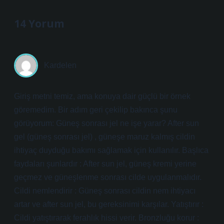
14 Yorum
Kardelen
Giriş metni temiz, ama konuya dair güçlü bir örnek
göremedim. Bir adım geri çekilip bakınca şunu
görüyorum: Güneş sonrası jel ne işe yarar? After sun
gel (güneş sonrası jel) , güneşe maruz kalmış cildin
ihtiyaç duyduğu bakımı sağlamak için kullanılır. Başlıca
faydaları şunlardır : After sun jel, güneş kremi yerine
geçmez ve güneşlenme sonrası cilde uygulanmalıdır.
Cildi nemlendirir : Güneş sonrası cildin nem ihtiyacı
artar ve after sun jel, bu gereksinimi karşılar. Yatıştırır :
Cildi yatıştırarak ferahlık hissi verir. Bronzluğu korur :