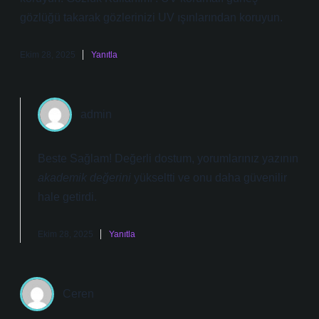
gözlüğü takarak gözlerinizi UV ışınlarından koruyun.
Ekim 28, 2025
Yanıtla
admin
Beste Sağlam! Değerli dostum, yorumlarınız yazının
akademik değerini
yükseltti ve onu daha
güvenilir
hale getirdi.
Ekim 28, 2025
Yanıtla
Ceren