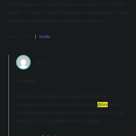
Bronzluğun uzun süre kalmasına yardımcı olur. Tahrişi
azaltır : Güneşin zararlı etkilerinden kaynaklanan tahrişi
azaltarak cilt dokusunu onarmaya destek olur.
Ekim 28, 2025
Yanıtla
admin
Kardelen!
Kıymetli yorumlarınız için teşekkür ederim;
sunduğunuz öneriler yalnızca yazının
dilini
akıcı
hale getirmekle kalmadı, aynı zamanda okuyucuya
mesajın daha
net
aktarılmasını sağladı.