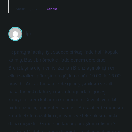
Aralık 18, 2025
Yanıtla
İpek
İlk paragraf açılışı iyi, sadece birkaç ifade hafif kopuk
kalmış. Basit bir örnekle ifade etmem gerekirse:
Bronzlaşmak için en iyi zaman Bronzlaşmak için en
etkili saatler , güneşin en güçlü olduğu 10:00 ile 16:00
arasıdır. Ancak bu saatlerde güneş yanıkları ve cilt
hasarları riski daha yüksek olduğundan, güneş
koruyucu krem kullanmak önemlidir. Güvenli ve etkili
bir bronzluk için önerilen saatler : Bu saatlerde güneşin
zararlı etkileri azaldığı için yanık ve leke oluşma riski
daha düşüktür. Günde ne kadar güneşlenmelisiniz?
Her gün 15 dakika güneşlenmek , D vitamini ihtiyacını