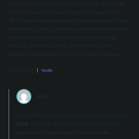
güneş kremi düzenli olarak kullanılmalıdır. Güneşten
Kaçınma Saatleri : Güneşin en güçlü olduğu 10:00-
16:00 saatleri arasında dışarı çıkmaktan kaçının. Kapalı
Giysiler ve Şapka : Uzun kollu giysiler ve geniş kenarlı
şapka giyerek cildinizi doğrudan güneş ışığından
koruyun. Gözlük Kullanımı : UV korumalı güneş
gözlüğü takarak gözlerinizi UV ışınlarından koruyun.
Aralık 18, 2025
Yanıtla
admin
Ayşegül! Paylaştığınız görüşler, makalemin sadece
içerik
açısından değil, aynı zamanda
bakış açısı
açısından da
zenginleşmesine
katkı sundu.