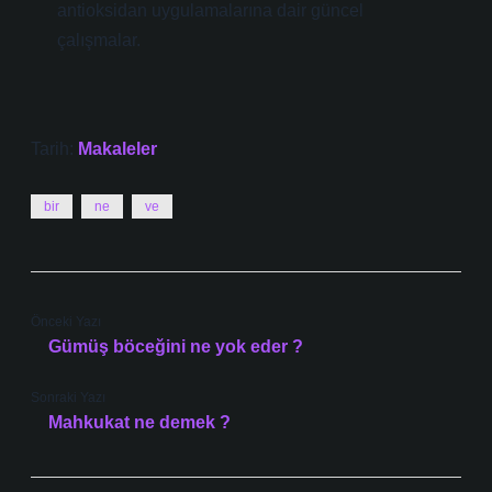
antioksidan uygulamalarına dair güncel
çalışmalar.
Tarih:
Makaleler
bir
ne
ve
Önceki Yazı
Gümüş böceğini ne yok eder ?
Sonraki Yazı
Mahkukat ne demek ?