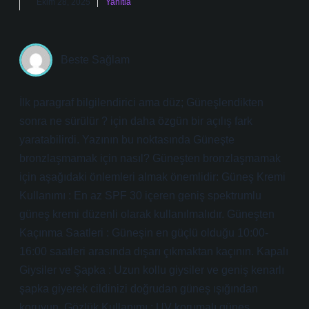
Ekim 28, 2025
Yanıtla
Beste Sağlam
İlk paragraf bilgilendirici ama düz; Güneşlendikten
sonra ne sürülür ? için daha özgün bir açılış fark
yaratabilirdi. Yazının bu noktasında Güneşte
bronzlaşmamak için nasıl? Güneşten bronzlaşmamak
için aşağıdaki önlemleri almak önemlidir: Güneş Kremi
Kullanımı : En az SPF 30 içeren geniş spektrumlu
güneş kremi düzenli olarak kullanılmalıdır. Güneşten
Kaçınma Saatleri : Güneşin en güçlü olduğu 10:00-
16:00 saatleri arasında dışarı çıkmaktan kaçının. Kapalı
Giysiler ve Şapka : Uzun kollu giysiler ve geniş kenarlı
şapka giyerek cildinizi doğrudan güneş ışığından
koruyun. Gözlük Kullanımı : UV korumalı güneş