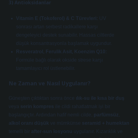
3) Antioksidanlar
Vitamin E (Tokoferol) & C Türevleri:
UV
sonrası artan serbest radikallere karşı
dengeleyici destek sunabilir. Hassas ciltlerde
düşük konsantrasyonla başlamak uygundur.
Resveratrol, Ferulik Asit, Koenzim Q10:
Formüle bağlı olarak
okside stres
e karşı
tamamlayıcı rol üstlenebilir.
Ne Zaman ve Nasıl Uygulanır?
Güneşten çıktıktan sonra önce
ılık-su ile kısa bir duş
veya
serin kompres
ile cildi rahatlatmak iyi bir
başlangıçtır. Ardından hafif nemli cilde,
parfümsüz
,
alkol oranı düşük
ve mümkünse
seramid + humektan
temelli bir
after-sun losyonu
uygulanır. Kızarıklık ve