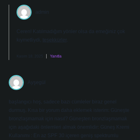
admin
Ceren! Katılmadığım yönler olsa da emeğiniz çok
kıymetliydi,
teşekkürler
.
Kasım 18, 2025
Yanıtla
Ayşegül
başlangıcı hoş, sadece bazı cümleler biraz genel
durmuş. Kısa bir yorum daha eklemek isterim: Güneşte
bronzlaşmamak için nasıl? Güneşten bronzlaşmamak
için aşağıdaki önlemleri almak önemlidir: Güneş Kremi
Kullanımı : En az SPF 30 içeren geniş spektrumlu