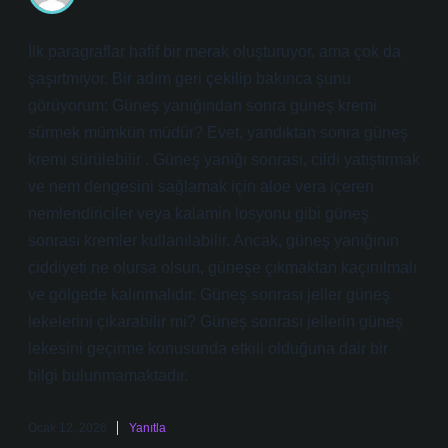
İlk paragraflar hafif bir merak oluşturuyor, ama çok da
şaşırtmıyor. Bir adım geri çekilip bakınca şunu
görüyorum: Güneş yanığından sonra güneş kremi
sürmek mümkün müdür? Evet, yandıktan sonra güneş
kremi sürülebilir . Güneş yanığı sonrası, cildi yatıştırmak
ve nem dengesini sağlamak için aloe vera içeren
nemlendiriciler veya kalamin losyonu gibi güneş
sonrası kremler kullanılabilir. Ancak, güneş yanığının
ciddiyeti ne olursa olsun, güneşe çıkmaktan kaçınılmalı
ve gölgede kalınmalıdır. Güneş sonrası jeller güneş
lekelerini çıkarabilir mi? Güneş sonrası jellerin güneş
lekesini geçirme konusunda etkili olduğuna dair bir
bilgi bulunmamaktadır.
Ocak 12, 2026
Yanıtla