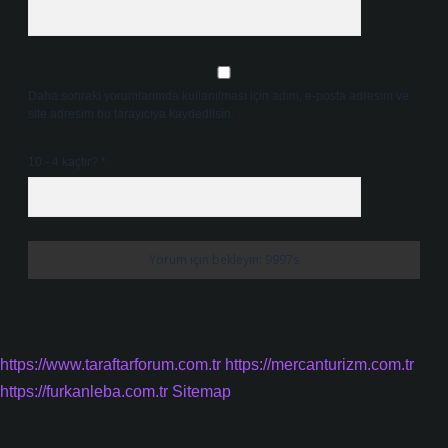
Daha sonraki yorumlarımda kullanılması için adım, e-posta adresim ve
site adresim bu tarayıcıya kaydedilsin.
10 - 4 kaçtır?
*
https://www.taraftarforum.com.tr
https://mercanturizm.com.tr
https://furkanleba.com.tr
Sitemap