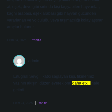
at, eşek, deve gibi sırtında kişi taşıyabilen hayvanlar;
kağnı arabası, eşek arabası gibi hayvan gücünden
yararlanan ve yolculuğu veya taşımacılığı kolaylaştıran
araçlar bulunur.
Ekim 24, 2025
Yanıtla
admin
Ertuğrul! Sevgili katkı sağlayan kişi, fikirleriniz
yazının akışını düzenleyerek onu
daha etkili
hale
getirdi.
Ekim 24, 2025
Yanıtla