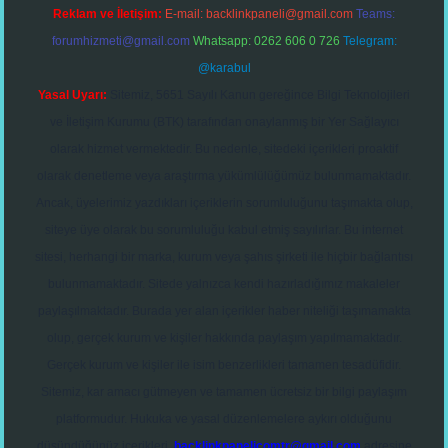
Reklam ve İletişim:
E-mail:
backlinkpaneli@gmail.com
Teams:
forumhizmeti@gmail.com
Whatsapp: 0262 606 0 726
Telegram:
@karabul
Yasal Uyarı:
Sitemiz, 5651 Sayılı Kanun gereğince Bilgi Teknolojileri
ve İletişim Kurumu (BTK) tarafından onaylanmış bir Yer Sağlayıcı
olarak hizmet vermektedir. Bu nedenle, sitedeki içerikleri proaktif
olarak denetleme veya araştırma yükümlülüğümüz bulunmamaktadır.
Ancak, üyelerimiz yazdıkları içeriklerin sorumluluğunu taşımakta olup,
siteye üye olarak bu sorumluluğu kabul etmiş sayılırlar. Bu internet
sitesi, herhangi bir marka, kurum veya şahıs şirketi ile hiçbir bağlantısı
bulunmamaktadır. Sitede yalnızca kendi hazırladığımız makaleler
paylaşılmaktadır. Burada yer alan içerikler haber niteliği taşımamakta
olup, gerçek kurum ve kişiler hakkında paylaşım yapılmamaktadır.
Gerçek kurum ve kişiler ile isim benzerlikleri tamamen tesadüfidir.
Sitemiz, kar amacı gütmeyen ve tamamen ücretsiz bir bilgi paylaşım
platformudur. Hukuka ve yasal düzenlemelere aykırı olduğunu
düşündüğünüz içerikleri,
backlinkpanelicomtr@gmail.com
adresine