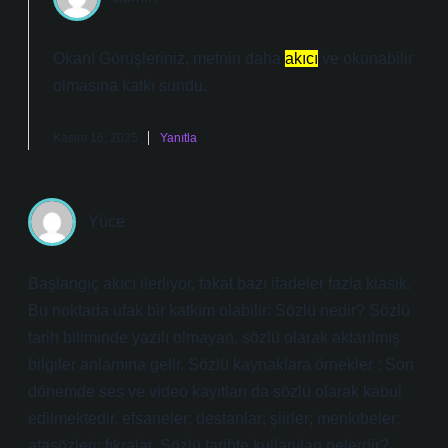
Okan! Görüşleriniz, metnin daha
akıcı
ve
okunabilir
olmasına katkı sundu.
Kasım 16, 2025
Yanıtla
Yüce
Başlangıç akıcı ilerliyor, fakat bazı ifadeler fazla klasik.
Bu noktada ufak bir katkım olabilir: Sözlü nedir? Sözlü
tarih biliminde yazılı olmayan, sözlü olarak aktarılmış
bilgiler anlamına gelir. Sözlü kaynaklara örnekler : Son
dönemde ses ve video kayıtları da sözlü olarak kabul
edilmektedir. efsaneler; destanlar; şiirler; menkıbeler;
atasözleri; fıkralar. Sözlü tarihte kullanılan nelerdir?