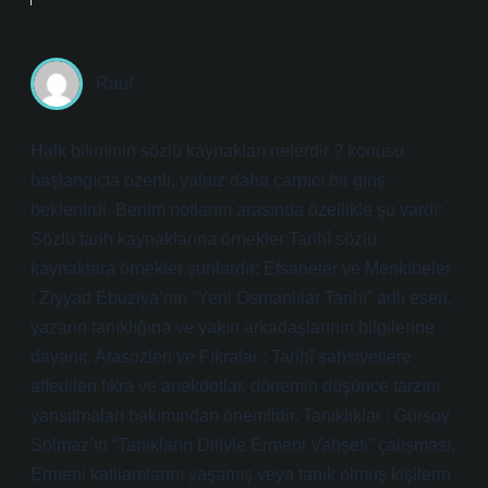
Rauf
Halk biliminin sözlü kaynakları nelerdir ? konusu
başlangıçta özenli, yalnız daha çarpıcı bir giriş
beklenirdi. Benim notlarım arasında özellikle şu vardı:
Sözlü tarih kaynaklarına örnekler Tarihî sözlü
kaynaklara örnekler şunlardır: Efsaneler ve Menkıbeler
: Ziyyad Ebuziya’nın “Yeni Osmanlılar Tarihi” adlı eseri,
yazarın tanıklığına ve yakın arkadaşlarının bilgilerine
dayanır. Atasözleri ve Fıkralar : Tarihî şahsiyetlere
atfedilen fıkra ve anekdotlar, dönemin düşünce tarzını
yansıtmaları bakımından önemlidir. Tanıklıklar : Gürsoy
Solmaz’ın “Tanıkların Diliyle Ermeni Vahşeti” çalışması,
Ermeni katliamlarını yaşamış veya tanık olmuş kişilerin