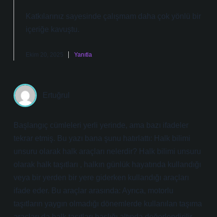
Katkılarınız sayesinde çalışmam daha
çok yönlü
bir
içeriğe kavuştu.
Ekim 20, 2025
Yanıtla
Ertuğrul
Başlangıç cümleleri yerli yerinde, ama bazı ifadeler
tekrar etmiş. Bu yazı bana şunu hatırlattı: Halk bilimi
unsuru olarak halk araçları nelerdir? Halk bilimi unsuru
olarak halk taşıtları , halkın günlük hayatında kullandığı
veya bir yerden bir yere giderken kullandığı araçları
ifade eder. Bu araçlar arasında: Ayrıca, motorlu
taşıtların yaygın olmadığı dönemlerde kullanılan taşıma
araçları da halk taşıtları başlığı altında değerlendirilir.