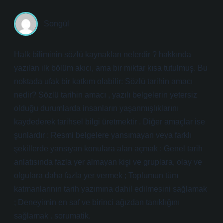
Songül
Halk biliminin sözlü kaynakları nelerdir ? hakkında
yazılan ilk bölüm akıcı, ama bir miktar kısa tutulmuş. Bu
noktada ufak bir katkım olabilir: Sözlü tarihin amacı
nedir? Sözlü tarihin amacı , yazılı belgelerin yetersiz
olduğu durumlarda insanların yaşanmışlıklarını
kaydederek tarihsel bilgi üretmektir . Diğer amaçlar ise
şunlardır : Resmi belgelere yansımayan veya farklı
şekillerde yansıyan konulara alan açmak ; Genel tarih
anlatısında fazla yer almayan kişi ve gruplara, olay ve
olgulara daha fazla yer vermek ; Toplumun tüm
katmanlarının tarih yazımına dahil edilmesini sağlamak
; Deneyimin en saf ve birinci ağızdan tanıklığını
sağlamak . sorumatik.