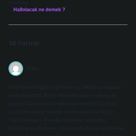
Sonraki Yazı
Hallolacak ne demek ?
16 Yorum
Tuba
Giriş kısmında güzel cümleler var, fakat bazı noktalar
eksik hissettirdi. Bir iki örnek düşününce aklıma şu
geliyor: Sözlü ve yazılı olmayan nelerdir? Sözlü ve
yazılı olmayan şu şekilde sınıflandırılabilir: Sözlü :
Yazılı Olmayan : Fıkralar, hikayeler, atasözleri,
destanlar ve efsaneler . Olaylara müdahale eden veya