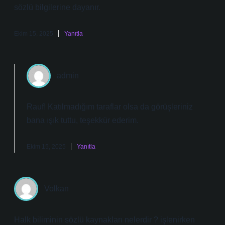
sözlü bilgilerine dayanır.
Ekim 15, 2025
Yanıtla
admin
Rauf! Katılmadığım taraflar olsa da görüşleriniz
bana ışık tuttu,
teşekkür ederim
.
Ekim 15, 2025
Yanıtla
Volkan
Halk biliminin sözlü kaynakları nelerdir ? işlenirken