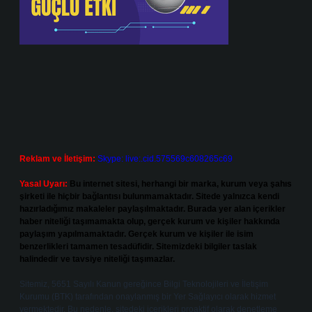
Reklam ve İletişim:
Skype: live:.cid.575569c608265c69
Yasal Uyarı:
Bu internet sitesi, herhangi bir marka, kurum veya şahıs
şirketi ile hiçbir bağlantısı bulunmamaktadır. Sitede yalnızca kendi
hazırladığımız makaleler paylaşılmaktadır. Burada yer alan içerikler
haber niteliği taşımamakta olup, gerçek kurum ve kişiler hakkında
paylaşım yapılmamaktadır. Gerçek kurum ve kişiler ile isim
benzerlikleri tamamen tesadüfidir. Sitemizdeki bilgiler taslak
halindedir ve tavsiye niteliği taşımazlar.
Sitemiz, 5651 Sayılı Kanun gereğince Bilgi Teknolojileri ve İletişim
Kurumu (BTK) tarafından onaylanmış bir Yer Sağlayıcı olarak hizmet
vermektedir. Bu nedenle, sitedeki içerikleri proaktif olarak denetleme