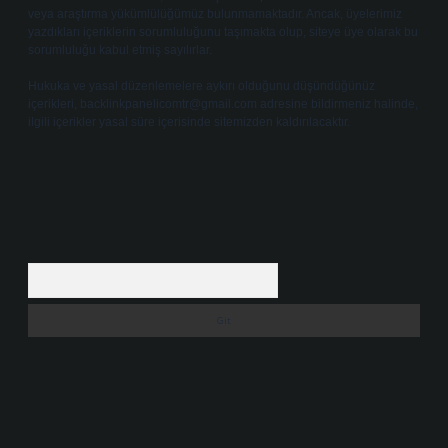
veya araştırma yükümlülüğümüz bulunmamaktadır. Ancak, üyelerimiz
yazdıkları içeriklerin sorumluluğunu taşımakta olup, siteye üye olarak bu
sorumluluğu kabul etmiş sayılırlar.
Hukuka ve yasal düzenlemelere aykırı olduğunu düşündüğünüz
içerikleri,
backlinkpanelicomtr@gmail.com
adresine bildirmeniz halinde,
ilgili içerikler yasal süre içerisinde sitemizden kaldırılacaktır.
Arama