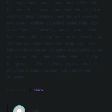
başlangıç rahat okunuyor, ama daha güçlü bir iddia
beklerdim. Bu kısım bana şunu düşündürdü: Sözlü ve
yazılı kaynakların özellikleri nelerdir? Sözlü ve yazılı
kaynakların özellikleri şu şekilde özetlenebilir: Sözlü :
Yazılı : Tanım: Geçmişte yaşanmış olayların, kültürel
birikimlerin, gelenek ve göreneklerin kuşaktan kuşağa
aktarılan sözlü ifadelerle korunmasıdır . Özellikler:
Dinamik bir yapıya sahiptir, zamanla değişebilir ve her
anlatıcı tarafından yeniden şekillendirilebilir . Kültürel
belleği yansıtır . Örnekler: Destanlar, efsaneler, halk
hikâyeleri, türküler, atasözleri, görgü tanıklarının
anlatımları .
Kasım 16, 2025
Yanıtla
admin