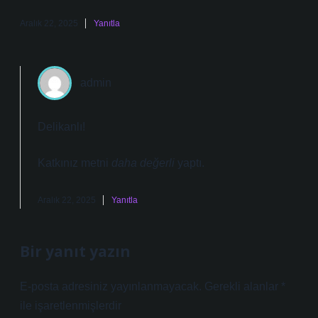
Aralık 22, 2025
Yanıtla
admin
Delikanlı!
Katkınız metni
daha değerli
yaptı.
Aralık 22, 2025
Yanıtla
Bir yanıt yazın
E-posta adresiniz yayınlanmayacak.
Gerekli alanlar
*
ile işaretlenmişlerdir