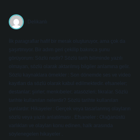
Delikanlı
İlk paragraflar hafif bir merak oluşturuyor, ama çok da
şaşırtmıyor. Bir adım geri çekilip bakınca şunu
görüyorum: Sözlü nedir? Sözlü tarih biliminde yazılı
olmayan, sözlü olarak aktarılmış bilgiler anlamına gelir.
Sözlü kaynaklara örnekler : Son dönemde ses ve video
kayıtları da sözlü olarak kabul edilmektedir. efsaneler;
destanlar; şiirler; menkıbeler; atasözleri; fıkralar. Sözlü
tarihte kullanılan nelerdir? Sözlü tarihte kullanılan
şunlardır: Hikayeler : Gerçek veya tasarlanmış olayların
sözlü veya yazılı anlatılması . Efsaneler : Olağanüstü
varlıkları ve olayları konu edinen, halk arasında
söylenegelen hikayeler .