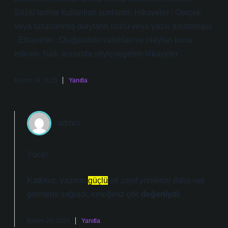
Sözlü tarihte kullanılan şunlardır: Hikayeler : Gerçek
veya tasarlanmış olayların sözlü veya yazılı anlatılması
. Efsaneler : Olağanüstü varlıkları ve olayları konu
edinen, halk arasında söylenegelen hikayeler .
Kasım 24, 2025
Yanıtla
admin
Yüce!
Katkınız, yazının
güçlü
ve
zayıf yönlerini
daha net
görmemi sağladı; emeğiniz çok
değerliydi
.
Kasım 24, 2025
Yanıtla