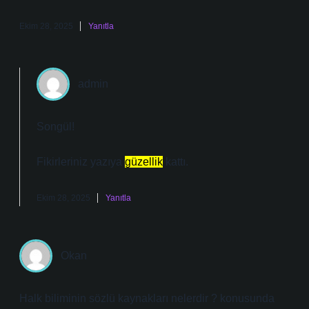
Ekim 28, 2025
Yanıtla
admin
Songül!
Fikirleriniz yazıya
güzellik
kattı.
Ekim 28, 2025
Yanıtla
Okan
Halk biliminin sözlü kaynakları nelerdir ? konusunda