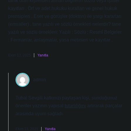
tanık olan kişilerden alınan bilgilerin sözlü veya işitsel
kayıtları . Örf ve adet hukuku kuralları ve genel hukuk
prensipleri . Eser ve görüşler (doktrin) ile yargı kararları
(emsaller) . tane yazılı ve sözlü örnekleri nelerdir? tane
yazılı ve sözlü örnekleri: Yazılı : Sözlü : Resmî Belgeler
: Fermanlar, anlaşmalar, yasa metinleri ve kayıtlar .
Ekim 13, 2025
Yanıtla
admin
Tuba! Sevgili katkınızı paylaşan kişi, sunduğunuz
öneriler yazının yapısal
tutarlılığını
artırarak parçalar
arasında
uyum
sağladı.
Ekim 13, 2025
Yanıtla