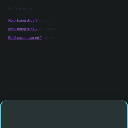
Son Yorumlar
Abrul hangi dilde ?
için
admin
Abrul hangi dilde ?
için
Gülten
Güllü cocugu var mi ?
için
admin
iriş