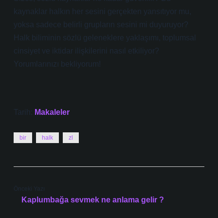
kaynaklar halkın her sesini gerçekten yansıtıyor mu,
yoksa sadece belirli grupların sesini mi duyuruyor?
Halk biliminin sözlü geleneklere yaklaşımı, toplumsal
cinsiyet ve iktidar ilişkilerini nasıl etkiliyor?
Yorumlarınızı bekliyorum!
Tarih:
Makaleler
bir
halk
zl
Önceki Yazı
Kaplumbağa sevmek ne anlama gelir ?