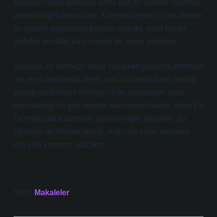
sürecinin nasıl işlediğini daha açık bir şekilde sunması,
güvenilirliğini artıracaktır. Küresel ölçekte birçok dernek
bu güveni sağlamada başarılı olsa da, yerel bazda
şeffaflık eksikliği hala önemli bir sorun olabiliyor.
Sonuçta, bir derneğe bağış yaparken yalnızca derneğin
adı veya popülerliği değil, aynı zamanda nasıl işlediği,
yaptığı yardımların etkinliği ve bu yardımların nasıl
raporlandığı da göz önünde bulundurulmalıdır. Hayır Eli
Derneği gibi kurumların güvenilirliğini ölçerken, bu
faktörleri de dikkate almak, doğru bir karar vermeniz
için size yardımcı olacaktır.
Tarih:
Makaleler