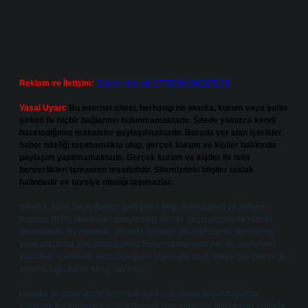
Reklam ve İletişim:
Skype: live:.cid.575569c608265c69
Yasal Uyarı:
Bu internet sitesi, herhangi bir marka, kurum veya şahıs
şirketi ile hiçbir bağlantısı bulunmamaktadır. Sitede yalnızca kendi
hazırladığımız makaleler paylaşılmaktadır. Burada yer alan içerikler
haber niteliği taşımamakta olup, gerçek kurum ve kişiler hakkında
paylaşım yapılmamaktadır. Gerçek kurum ve kişiler ile isim
benzerlikleri tamamen tesadüfidir. Sitemizdeki bilgiler taslak
halindedir ve tavsiye niteliği taşımazlar.
Sitemiz, 5651 Sayılı Kanun gereğince Bilgi Teknolojileri ve İletişim
Kurumu (BTK) tarafından onaylanmış bir Yer Sağlayıcı olarak hizmet
vermektedir. Bu nedenle, sitedeki içerikleri proaktif olarak denetleme
veya araştırma yükümlülüğümüz bulunmamaktadır. Ancak, üyelerimiz
yazdıkları içeriklerin sorumluluğunu taşımakta olup, siteye üye olarak bu
sorumluluğu kabul etmiş sayılırlar.
Hukuka ve yasal düzenlemelere aykırı olduğunu düşündüğünüz
içerikleri,
backlinkpanelicomtr@gmail.com
adresine bildirmeniz halinde,