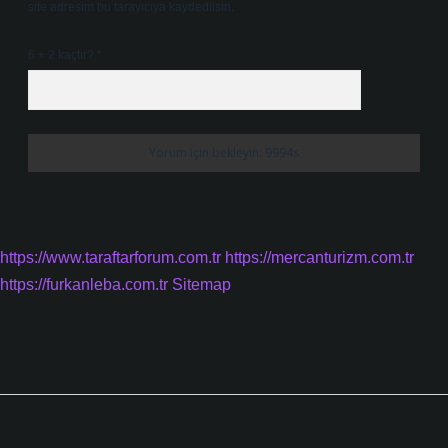
site adresim bu tarayıcıya kaydedilsin.
6 + 2 kaçtır?
*
https://www.taraftarforum.com.tr
https://mercanturizm.com.tr
https://furkanleba.com.tr
Sitemap