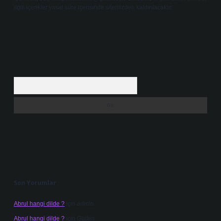
ilgili içerikler yasal süre içerisinde sitemizden kaldırılacaktır.
Arama
Son Yorumlar
Abrul hangi dilde ?
için
admin
Abrul hangi dilde ?
için
Gülten