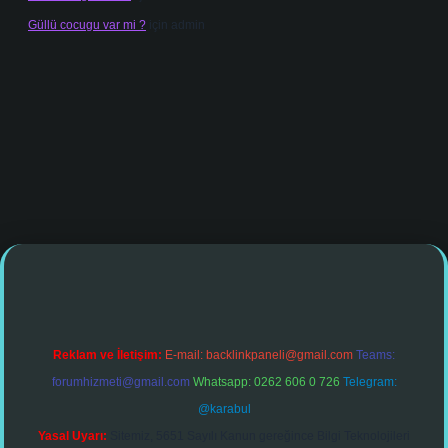
Güllü cocugu var mi ?
için
admin
no giriş
Reklam ve İletişim:
E-mail:
backlinkpaneli@gmail.com
Teams:
forumhizmeti@gmail.com
Whatsapp: 0262 606 0 726
Telegram:
@karabul
Yasal Uyarı:
Sitemiz, 5651 Sayılı Kanun gereğince Bilgi Teknolojileri