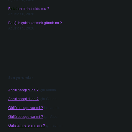
Ağustos 6, 2026
Batuhan birinci oldu mu ?
Ağustos 6, 2026
Balığı bıçakla kesmek günah mı ?
Ağustos 5, 2026
Son yorumlar
Abrul hangi dilde ?
için
admin
Abrul hangi dilde ?
için
Gülten
Güllü cocugu var mi ?
için
admin
Güllü cocugu var mi ?
için
Alper
Gülistân nerenin ismi ?
için
admin