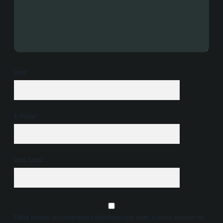
İsim*
E-Posta*
Web Sitesi
Daha sonraki yorumlarımda kullanılması için adım, e-posta adresim ve