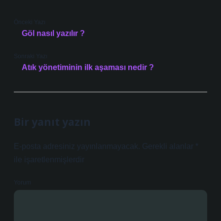
Önceki Yazı
Göl nasıl yazılır ?
Sonraki Yazı
Atık yönetiminin ilk aşaması nedir ?
Bir yanıt yazın
E-posta adresiniz yayınlanmayacak.
Gerekli alanlar
*
ile işaretlenmişlerdir
Yorum