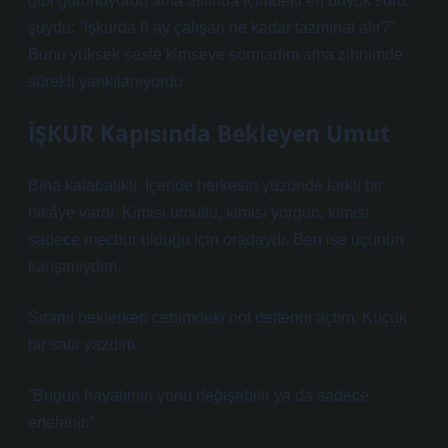
gibi görünüyordu ama aslında içimdeki en büyük soru
şuydu: “İşkurda 6 ay çalışan ne kadar tazminat alır?”
Bunu yüksek sesle kimseye sormadım ama zihnimde
sürekli yankılanıyordu.
İŞKUR Kapısında Bekleyen Umut
Bina kalabalıktı. İçeride herkesin yüzünde farklı bir
hikâye vardı. Kimisi umutlu, kimisi yorgun, kimisi
sadece mecbur olduğu için oradaydı. Ben ise üçünün
karışımıydım.
Sıramı beklerken cebimdeki not defterini açtım. Küçük
bir satır yazdım:
“Bugün hayatımın yönü değişebilir ya da sadece
ertelenir.”