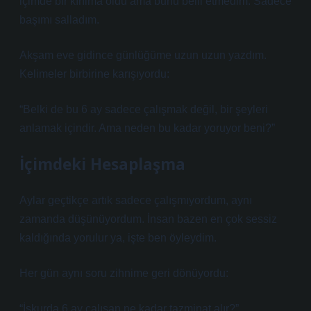
içimde bir kırılma oldu ama bunu belli etmedim. Sadece
başımı salladım.
Akşam eve gidince günlüğüme uzun uzun yazdım.
Kelimeler birbirine karışıyordu:
“Belki de bu 6 ay sadece çalışmak değil, bir şeyleri
anlamak içindir. Ama neden bu kadar yoruyor beni?”
İçimdeki Hesaplaşma
Aylar geçtikçe artık sadece çalışmıyordum, aynı
zamanda düşünüyordum. İnsan bazen en çok sessiz
kaldığında yorulur ya, işte ben öyleydim.
Her gün aynı soru zihnime geri dönüyordu:
“İşkurda 6 ay çalışan ne kadar tazminat alır?”