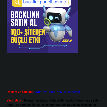
Reklam ve İletişim:
Skype: live:.cid.575569c608265c69
Yasal Uyarı:
Bu internet sitesi, herhangi bir marka, kurum veya şahıs
şirketi ile hiçbir bağlantısı bulunmamaktadır. Sitede yalnızca kendi