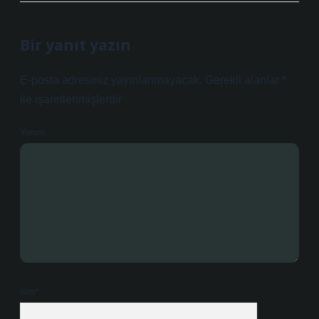
Bir yanıt yazın
E-posta adresiniz yayınlanmayacak.
Gerekli alanlar
*
ile işaretlenmişlerdir
Yorum
İsim*