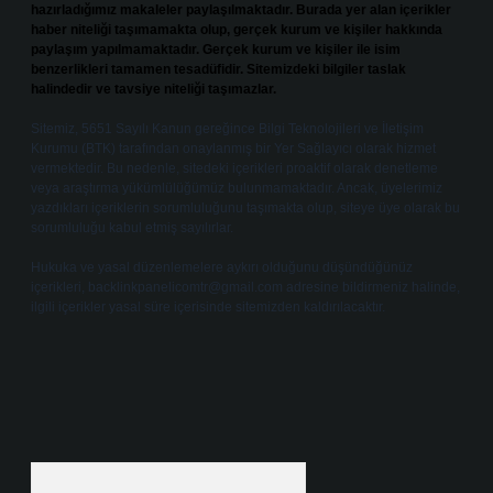
hazırladığımız makaleler paylaşılmaktadır. Burada yer alan içerikler
haber niteliği taşımamakta olup, gerçek kurum ve kişiler hakkında
paylaşım yapılmamaktadır. Gerçek kurum ve kişiler ile isim
benzerlikleri tamamen tesadüfidir. Sitemizdeki bilgiler taslak
halindedir ve tavsiye niteliği taşımazlar.
Sitemiz, 5651 Sayılı Kanun gereğince Bilgi Teknolojileri ve İletişim
Kurumu (BTK) tarafından onaylanmış bir Yer Sağlayıcı olarak hizmet
vermektedir. Bu nedenle, sitedeki içerikleri proaktif olarak denetleme
veya araştırma yükümlülüğümüz bulunmamaktadır. Ancak, üyelerimiz
yazdıkları içeriklerin sorumluluğunu taşımakta olup, siteye üye olarak bu
sorumluluğu kabul etmiş sayılırlar.
Hukuka ve yasal düzenlemelere aykırı olduğunu düşündüğünüz
içerikleri,
backlinkpanelicomtr@gmail.com
adresine bildirmeniz halinde,
ilgili içerikler yasal süre içerisinde sitemizden kaldırılacaktır.
Arama