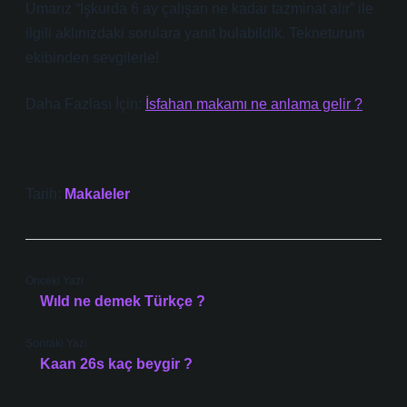
Umarız “İşkurda 6 ay çalışan ne kadar tazminat alır” ile
ilgili aklınızdaki sorulara yanıt bulabildik. Tekneturum
ekibinden sevgilerle!
Daha Fazlası İçin:
İsfahan makamı ne anlama gelir ?
Tarih:
Makaleler
Önceki Yazı
Wıld ne demek Türkçe ?
Sonraki Yazı
Kaan 26s kaç beygir ?