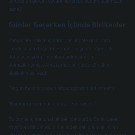
sorusunun gerçek cevabı neden bu kadar ulaşılmazdı
bana?
Günler Geçerken İçimde Birikenler
Zaman ilerledikçe iş bana alışılır hale geldi ama
içimdeki soru büyüdü. Sabahları işe giderken artık
daha sessizdim. İnsanlara gülümsemem
otomatikleşmişti. Ama içimde bir yerde sürekli bir
eksiklik hissi vardı.
Bir gün mola sırasında arkadaşlardan biri konuştu:
“Buralarda tazminat falan yok ya, boşver.”
Bu cümle içime tuhaf bir şekilde oturdu. Sanki zaten
zayıf olan bir umudu biri elimden çekip almıştı. O an