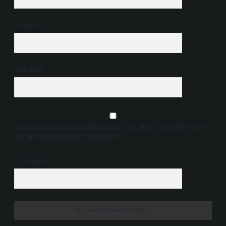
E-Posta*
Web Sitesi
Daha sonraki yorumlarımda kullanılması için adım, e-posta adresim ve
site adresim bu tarayıcıya kaydedilsin.
7 + 8 kaçtır?
*