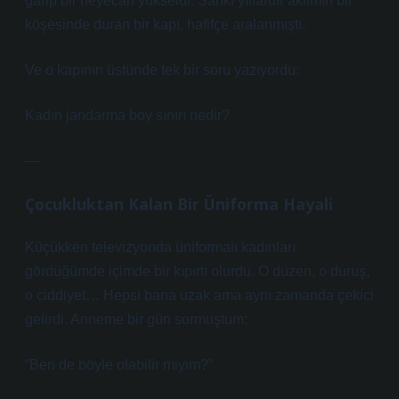
garip bir heyecan yükseldi. Sanki yıllardır aklımın bir
köşesinde duran bir kapı, hafifçe aralanmıştı.
Ve o kapının üstünde tek bir soru yazıyordu:
Kadın jandarma boy sınırı nedir?
—
Çocukluktan Kalan Bir Üniforma Hayali
Küçükken televizyonda üniformalı kadınları
gördüğümde içimde bir kıpırtı olurdu. O düzen, o duruş,
o ciddiyet… Hepsi bana uzak ama aynı zamanda çekici
gelirdi. Anneme bir gün sormuştum:
“Ben de böyle olabilir miyim?”