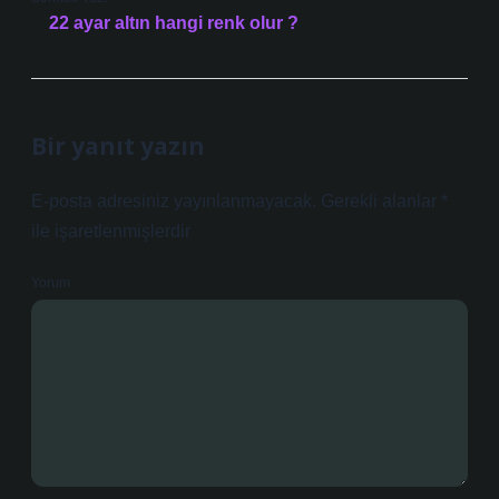
22 ayar altın hangi renk olur ?
Bir yanıt yazın
E-posta adresiniz yayınlanmayacak.
Gerekli alanlar
*
ile işaretlenmişlerdir
Yorum