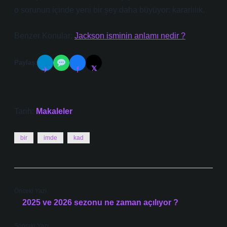
o sorunun içinde yeni bir şey daha büyüyor: kararlılık.
Benzer Konular:
Jackson isminin anlamı nedir ?
Paylaş:
𝕏
✈
f
Tarih:
Makaleler
bir
imde
kad
Önceki Yazı
2025 ve 2026 sezonu ne zaman açılıyor ?
Sonraki Yazı