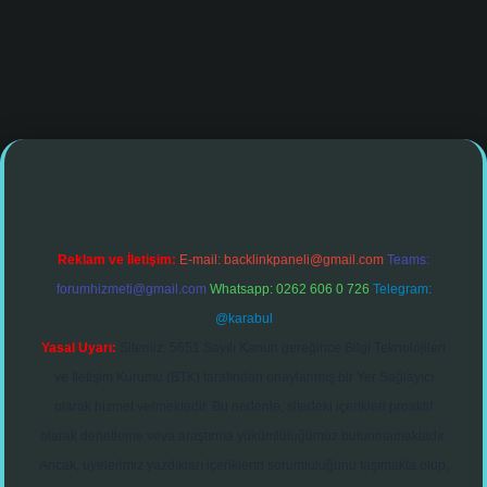
iş
Reklam ve İletişim:
E-mail:
backlinkpaneli@gmail.com
Teams:
forumhizmeti@gmail.com
Whatsapp: 0262 606 0 726
Telegram:
@karabul
Yasal Uyarı:
Sitemiz, 5651 Sayılı Kanun gereğince Bilgi Teknolojileri
ve İletişim Kurumu (BTK) tarafından onaylanmış bir Yer Sağlayıcı
olarak hizmet vermektedir. Bu nedenle, sitedeki içerikleri proaktif
olarak denetleme veya araştırma yükümlülüğümüz bulunmamaktadır.
Ancak, üyelerimiz yazdıkları içeriklerin sorumluluğunu taşımakta olup,