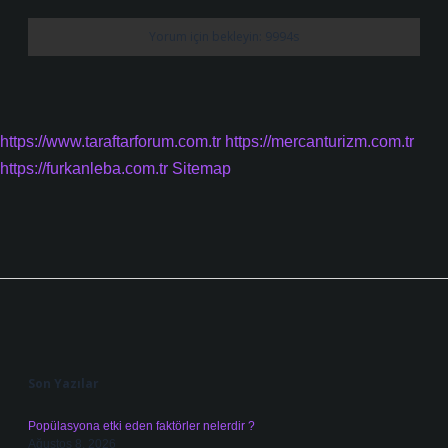
https://www.taraftarforum.com.tr
https://mercanturizm.com.tr
https://furkanleba.com.tr
Sitemap
Sidebar
Son Yazılar
Popülasyona etki eden faktörler nelerdir ?
Ağustos 8, 2026