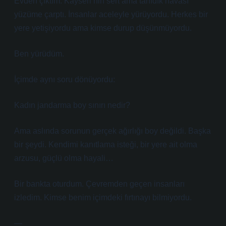
Evden çıktım. Kayseri’nin sert ama tanıdık havası
yüzüme çarptı. İnsanlar aceleyle yürüyordu. Herkes bir
yere yetişiyordu ama kimse durup düşünmüyordu.
Ben yürüdüm.
İçimde aynı soru dönüyordu:
Kadın jandarma boy sınırı nedir?
Ama aslında sorunun gerçek ağırlığı boy değildi. Başka
bir şeydi. Kendimi kanıtlama isteği, bir yere ait olma
arzusu, güçlü olma hayali…
Bir bankta oturdum. Çevremden geçen insanları
izledim. Kimse benim içimdeki fırtınayı bilmiyordu.
—