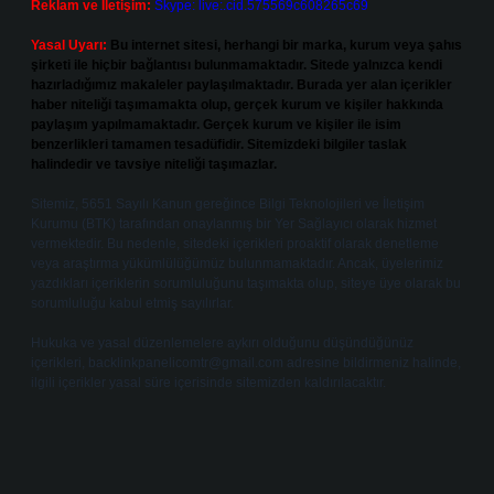
Reklam ve İletişim:
Skype: live:.cid.575569c608265c69
Yasal Uyarı:
Bu internet sitesi, herhangi bir marka, kurum veya şahıs
şirketi ile hiçbir bağlantısı bulunmamaktadır. Sitede yalnızca kendi
hazırladığımız makaleler paylaşılmaktadır. Burada yer alan içerikler
haber niteliği taşımamakta olup, gerçek kurum ve kişiler hakkında
paylaşım yapılmamaktadır. Gerçek kurum ve kişiler ile isim
benzerlikleri tamamen tesadüfidir. Sitemizdeki bilgiler taslak
halindedir ve tavsiye niteliği taşımazlar.
Sitemiz, 5651 Sayılı Kanun gereğince Bilgi Teknolojileri ve İletişim
Kurumu (BTK) tarafından onaylanmış bir Yer Sağlayıcı olarak hizmet
vermektedir. Bu nedenle, sitedeki içerikleri proaktif olarak denetleme
veya araştırma yükümlülüğümüz bulunmamaktadır. Ancak, üyelerimiz
yazdıkları içeriklerin sorumluluğunu taşımakta olup, siteye üye olarak bu
sorumluluğu kabul etmiş sayılırlar.
Hukuka ve yasal düzenlemelere aykırı olduğunu düşündüğünüz
içerikleri,
backlinkpanelicomtr@gmail.com
adresine bildirmeniz halinde,
ilgili içerikler yasal süre içerisinde sitemizden kaldırılacaktır.