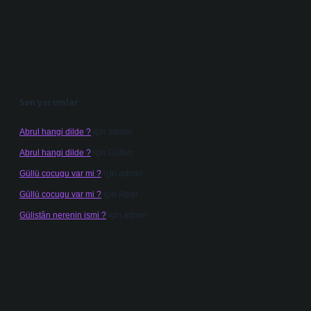
Son yorumlar
Abrul hangi dilde ?
için
admin
Abrul hangi dilde ?
için
Gülten
Güllü cocugu var mi ?
için
admin
Güllü cocugu var mi ?
için
Alper
Gülistân nerenin ismi ?
için
admin