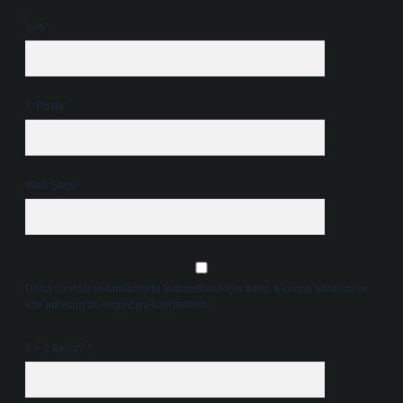
İsim*
E-Posta*
Web Sitesi
Daha sonraki yorumlarımda kullanılması için adım, e-posta adresim ve
site adresim bu tarayıcıya kaydedilsin.
6 + 2 kaçtır?
*