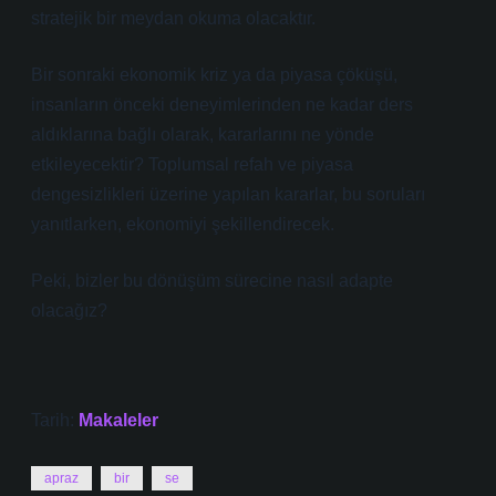
stratejik bir meydan okuma olacaktır.
Bir sonraki ekonomik kriz ya da piyasa çöküşü,
insanların önceki deneyimlerinden ne kadar ders
aldıklarına bağlı olarak, kararlarını ne yönde
etkileyecektir? Toplumsal refah ve piyasa
dengesizlikleri üzerine yapılan kararlar, bu soruları
yanıtlarken, ekonomiyi şekillendirecek.
Peki, bizler bu dönüşüm sürecine nasıl adapte
olacağız?
Tarih:
Makaleler
apraz
bir
se