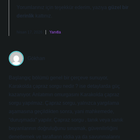
Yorumlarınız için teşekkür ederim, yazıya
güzel bir
derinlik
kattınız.
Nisan 17, 2026
Yanıtla
Gökhan
Başlangıç bölümü genel bir çerçeve sunuyor,
Karakolda çapraz sorgu nedir ? ise detaylarda güç
kazanıyor. Anlatımın omurgasını Karakolda çapraz
sorgu yapılmaz. Çapraz sorgu, yalnızca yargılama
aşamasına geçildikten sonra, yani mahkemede,
“duruşmada” yapılır. Çapraz sorgu , tanık veya sanık
beyanlarının doğruluğunu sınamak, güvenilirliğini
denetlemek ve tarafların iddia ya da savunmalarını