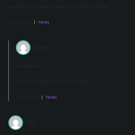
yapıldığı için çapraz sorgu olarak kabul edilmez.
Nisan 1, 2026
Yanıtla
admin
Kurtboğan!
Fikirleriniz metni
daha okunur
kıldı.
Nisan 1, 2026
Yanıtla
Alev