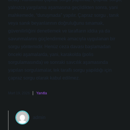
yalnızca yargılama aşamasına geçildikten sonra, yani
mahkemede, “duruşmada” yapılır. Çapraz sorgu , tanık
veya sanık beyanlarının doğruluğunu sınamak,
güvenilirliğini denetlemek ve tarafların iddia ya da
savunmalarını güçlendirmek amacıyla uygulanan bir
sorgu yöntemidir. Henüz ceza davası başlamadan
önceki aşamalarda, yani, karakolda (polis
sorgulamasında) ve sonraki savcılık aşamasında
yapılan sorgulamalar, tek taraflı sorgu yapıldığı için
çapraz sorgu olarak kabul edilmez.
Mart 19, 2026
Yanıtla
admin