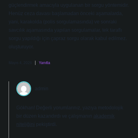
güçlendirmek amacıyla uygulanan bir sorgu yöntemidir.
Henüz ceza davası başlamadan önceki aşamalarda,
yani, karakolda (polis sorgulamasında) ve sonraki
savcılık aşamasında yapılan sorgulamalar, tek taraflı
sorgu yapıldığı için çapraz sorgu olarak kabul edilmez.
oluşturuyor.
Mayıs 4, 2026
Yanıtla
admin
Gökhan! Değerli yorumlarınız, yazıya metodolojik
bir düzen kazandırdı ve çalışmanın
akademik
niteliğini
pekiştirdi.