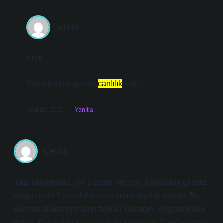
admin
Kurt!
Yorumlarınız yazıya
canlılık
kattı.
Mart 18, 2026
Yanıtla
Ceyda
Yazı bilgilendirici bir çizgide ilerliyor; Karakolda çapraz
sorgu nedir ? için daha fazla örnek faydalı olurdu. Bu
konuda akılda tutmanın faydalı olacağını düşündüğüm
detay: Karakolda çapraz sorgu yapılmaz. Çapraz sorgu,