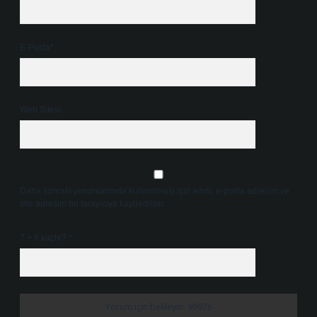
E-Posta*
Web Sitesi
Daha sonraki yorumlarımda kullanılması için adım, e-posta adresim ve
site adresim bu tarayıcıya kaydedilsin.
7 + 8 kaçtır?
*