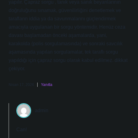
yapılır. Çapraz sorgu , tanık veya sanık beyanlarının
doğruluğunu sınamak, güvenilirliğini denetlemek ve
tarafların iddia ya da savunmalarını güçlendirmek
amacıyla uygulanan bir sorgu yöntemidir. Henüz ceza
davası başlamadan önceki aşamalarda, yani,
karakolda (polis sorgulamasında) ve sonraki savcılık
aşamasında yapılan sorgulamalar, tek taraflı sorgu
yapıldığı için çapraz sorgu olarak kabul edilmez. dikkat
çekiyor.
Nisan 17, 2026
Yanıtla
admin
Can!