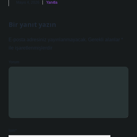
Mayıs 4, 2026
Yanıtla
Bir yanıt yazın
E-posta adresiniz yayınlanmayacak.
Gerekli alanlar
*
ile işaretlenmişlerdir
Yorum
İsim*