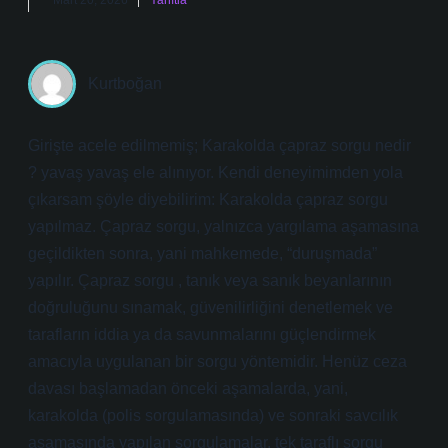
Mart 20, 2026
Yanıtla
Kurtboğan
Girişte acele edilmemiş; Karakolda çapraz sorgu nedir
? yavaş yavaş ele alınıyor. Kendi deneyimimden yola
çıkarsam şöyle diyebilirim: Karakolda çapraz sorgu
yapılmaz. Çapraz sorgu, yalnızca yargılama aşamasına
geçildikten sonra, yani mahkemede, “duruşmada”
yapılır. Çapraz sorgu , tanık veya sanık beyanlarının
doğruluğunu sınamak, güvenilirliğini denetlemek ve
tarafların iddia ya da savunmalarını güçlendirmek
amacıyla uygulanan bir sorgu yöntemidir. Henüz ceza
davası başlamadan önceki aşamalarda, yani,
karakolda (polis sorgulamasında) ve sonraki savcılık
aşamasında yapılan sorgulamalar, tek taraflı sorgu