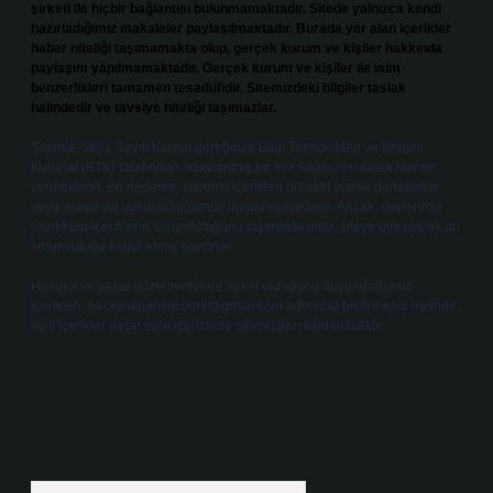
şirketi ile hiçbir bağlantısı bulunmamaktadır. Sitede yalnızca kendi
hazırladığımız makaleler paylaşılmaktadır. Burada yer alan içerikler
haber niteliği taşımamakta olup, gerçek kurum ve kişiler hakkında
paylaşım yapılmamaktadır. Gerçek kurum ve kişiler ile isim
benzerlikleri tamamen tesadüfidir. Sitemizdeki bilgiler taslak
halindedir ve tavsiye niteliği taşımazlar.
Sitemiz, 5651 Sayılı Kanun gereğince Bilgi Teknolojileri ve İletişim
Kurumu (BTK) tarafından onaylanmış bir Yer Sağlayıcı olarak hizmet
vermektedir. Bu nedenle, sitedeki içerikleri proaktif olarak denetleme
veya araştırma yükümlülüğümüz bulunmamaktadır. Ancak, üyelerimiz
yazdıkları içeriklerin sorumluluğunu taşımakta olup, siteye üye olarak bu
sorumluluğu kabul etmiş sayılırlar.
Hukuka ve yasal düzenlemelere aykırı olduğunu düşündüğünüz
içerikleri,
backlinkpanelicomtr@gmail.com
adresine bildirmeniz halinde,
ilgili içerikler yasal süre içerisinde sitemizden kaldırılacaktır.
Arama