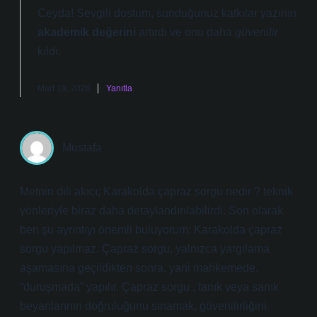
Ceyda! Sevgili dostum, sunduğunuz katkılar yazının
akademik değerini
artırdı ve onu daha
güvenilir
kıldı.
Mart 19, 2026
Yanıtla
Mustafa
Metnin dili akıcı; Karakolda çapraz sorgu nedir ? teknik
yönleriyle biraz daha detaylandırılabilirdi. Son olarak
ben şu ayrıntıyı önemli buluyorum: Karakolda çapraz
sorgu yapılmaz. Çapraz sorgu, yalnızca yargılama
aşamasına geçildikten sonra, yani mahkemede,
“duruşmada” yapılır. Çapraz sorgu , tanık veya sanık
beyanlarının doğruluğunu sınamak, güvenilirliğini