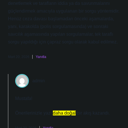
denetlemek ve tarafların iddia ya da savunmalarını
güçlendirmek amacıyla uygulanan bir sorgu yöntemidir.
Henüz ceza davası başlamadan önceki aşamalarda,
yani, karakolda (polis sorgulamasında) ve sonraki
savcılık aşamasında yapılan sorgulamalar, tek taraflı
sorgu yapıldığı için çapraz sorgu olarak kabul edilmez.
Mart 20, 2026
Yanıtla
admin
Mustafa!
Önerilerinizle yazı
daha doğal
bir akış kazandı.