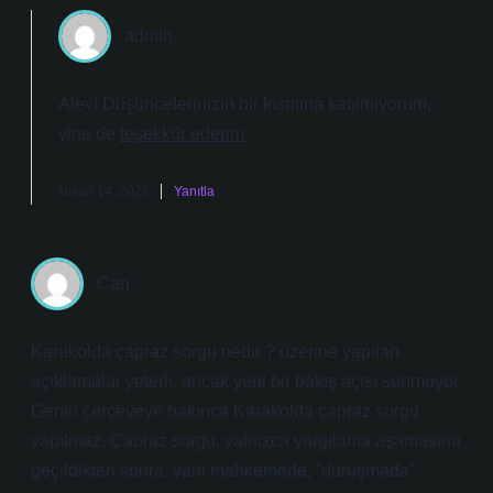
admin
Alev! Düşüncelerinizin bir kısmına katılmıyorum,
yine de
teşekkür ederim
.
Nisan 14, 2026
Yanıtla
Can
Karakolda çapraz sorgu nedir ? üzerine yapılan
açıklamalar yeterli, ancak yeni bir bakış açısı sunmuyor.
Genel çerçeveye bakınca Karakolda çapraz sorgu
yapılmaz. Çapraz sorgu, yalnızca yargılama aşamasına
geçildikten sonra, yani mahkemede, “duruşmada”