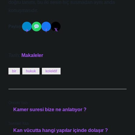
doğru tanımı, bu iki sesin hiç susmadan aynı anda
konuşmasıdır.
Paylaş:
𝕏
✈
f
Tarih:
Makaleler
bir
hukuk
kolektif
Önceki Yazı
Kamer suresi bize ne anlatıyor ?
Sonraki Yazı
Kan vücutta hangi yapılar içinde dolaşır ?