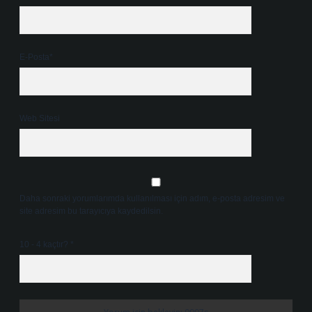
E-Posta*
Web Sitesi
Daha sonraki yorumlarımda kullanılması için adım, e-posta adresim ve
site adresim bu tarayıcıya kaydedilsin.
10 - 4 kaçtır?
*