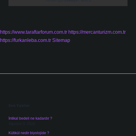
https://www.taraftarforum.com.tr
https://mercanturizm.com.tr
https://furkanleba.com.tr
Sitemap
Sidebar
Son Yazılar
İntikal bedeli ne kadardır ?
Ağustos 9, 2026
Kütikül nedir biyolojide ?