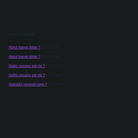
Son yorumlar
Abrul hangi dilde ?
için
admin
Abrul hangi dilde ?
için
Gülten
Güllü cocugu var mi ?
için
admin
Güllü cocugu var mi ?
için
Alper
Gülistân nerenin ismi ?
için
admin