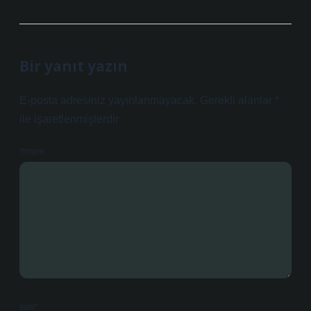
Bir yanıt yazın
E-posta adresiniz yayınlanmayacak.
Gerekli alanlar
*
ile işaretlenmişlerdir
Yorum
İsim*