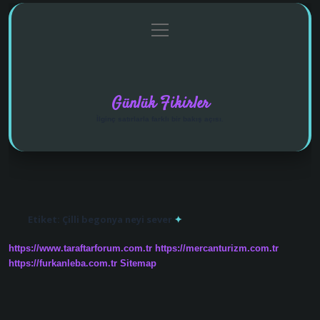
menüyü
Anasayfa
Gizlilik Politikası
Yasal Uyarı
aç
Hakkımızda
Günlük Fikirler
İlginç satırlarla farklı bir bakış açısı.
Etiket:
Çilli begonya neyi sever
https://www.taraftarforum.com.tr
https://mercanturizm.com.tr
https://furkanleba.com.tr
Sitemap