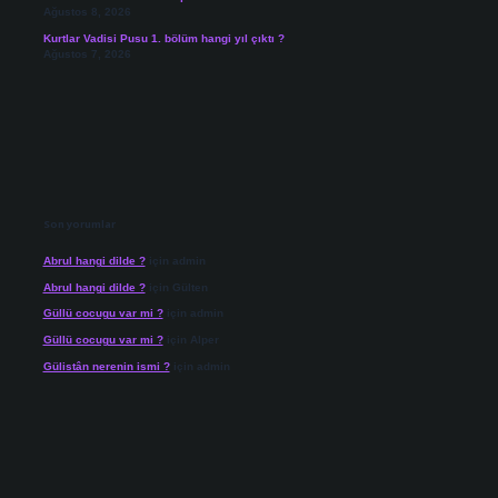
Ağustos 8, 2026
Kurtlar Vadisi Pusu 1. bölüm hangi yıl çıktı ?
Ağustos 7, 2026
Son yorumlar
Abrul hangi dilde ?
için
admin
Abrul hangi dilde ?
için
Gülten
Güllü cocugu var mi ?
için
admin
Güllü cocugu var mi ?
için
Alper
Gülistân nerenin ismi ?
için
admin