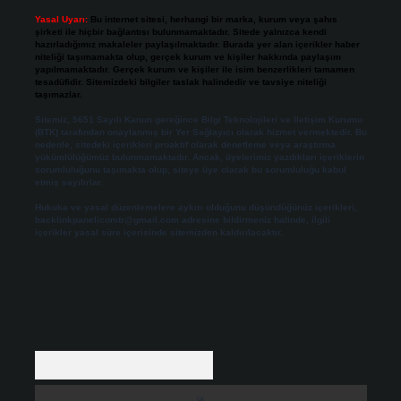
Yasal Uyarı:
Bu internet sitesi, herhangi bir marka, kurum veya şahıs
şirketi ile hiçbir bağlantısı bulunmamaktadır. Sitede yalnızca kendi
hazırladığımız makaleler paylaşılmaktadır. Burada yer alan içerikler haber
niteliği taşımamakta olup, gerçek kurum ve kişiler hakkında paylaşım
yapılmamaktadır. Gerçek kurum ve kişiler ile isim benzerlikleri tamamen
tesadüfidir. Sitemizdeki bilgiler taslak halindedir ve tavsiye niteliği
taşımazlar.
Sitemiz, 5651 Sayılı Kanun gereğince Bilgi Teknolojileri ve İletişim Kurumu
(BTK) tarafından onaylanmış bir Yer Sağlayıcı olarak hizmet vermektedir. Bu
nedenle, sitedeki içerikleri proaktif olarak denetleme veya araştırma
yükümlülüğümüz bulunmamaktadır. Ancak, üyelerimiz yazdıkları içeriklerin
sorumluluğunu taşımakta olup, siteye üye olarak bu sorumluluğu kabul
etmiş sayılırlar.
Hukuka ve yasal düzenlemelere aykırı olduğunu düşündüğünüz içerikleri,
backlinkpanelicomtr@gmail.com
adresine bildirmeniz halinde, ilgili
içerikler yasal süre içerisinde sitemizden kaldırılacaktır.
Arama