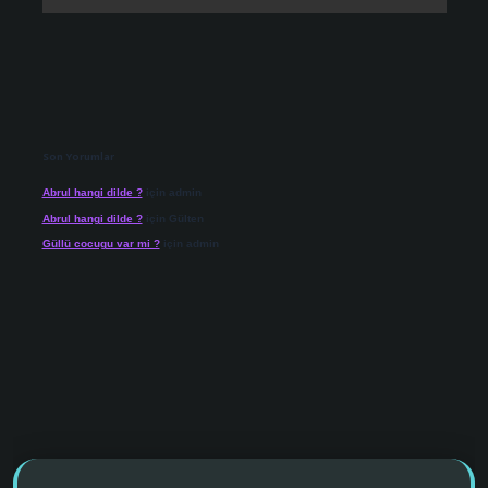
Son Yorumlar
Abrul hangi dilde ?
için
admin
Abrul hangi dilde ?
için
Gülten
Güllü cocugu var mi ?
için
admin
 giriş