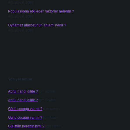
Ağustos 8, 2026
Popülasyona etki eden faktörler nelerdir ?
Ağustos 8, 2026
Oynamaz atasözünün anlamı nedir ?
Ağustos 8, 2026
Son yorumlar
Abrul hangi dilde ?
için
admin
Abrul hangi dilde ?
için
Gülten
Güllü cocugu var mi ?
için
admin
Güllü cocugu var mi ?
için
Alper
Gülistân nerenin ismi ?
için
admin