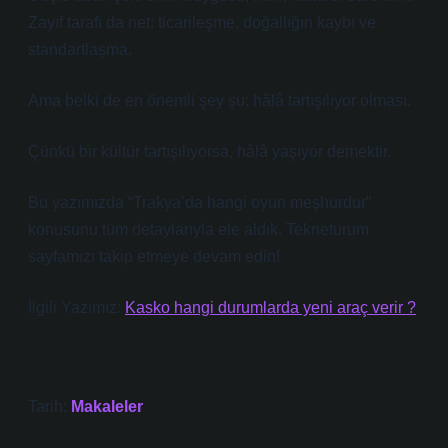
Zayıf tarafı da net: ticarileşme, doğallığın kaybı ve
standartlaşma.
Ama belki de en önemli şey şu: hâlâ tartışılıyor olması.
Çünkü bir kültür tartışılıyorsa, hâlâ yaşıyor demektir.
Bu yazımızda “Trakya’da hangi oyun meşhurdur”
konusunu tüm detaylarıyla ele aldık. Tekneturum
sayfamızı takip etmeye devam edin!
İlgili Yazımız:
Kasko hangi durumlarda yeni araç verir ?
Tarih:
Makaleler