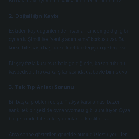
Bu hâlâ halk oyunu mu, yoksa kültürel bir ürün mü?
2. Doğallığın Kaybı
Eskiden köy düğünlerinde insanlar içinden geldiği gibi
oynardı. Şimdi ise “yanlış adım atma” korkusu var. Bu
korku bile başlı başına kültürel bir değişim göstergesi.
Bir şey fazla kusursuz hale geldiğinde, bazen ruhunu
kaybediyor. Trakya karşılamasında da böyle bir risk var.
3. Tek Tip Anlatı Sorunu
Bir başka problem de şu: Trakya karşılaması bazen
sanki tek bir şekilde oynanıyormuş gibi sunuluyor. Oysa
bölge içinde bile farklı yorumlar, farklı stiller var.
Ama sahne gösterileri genelde bunu düzleştiriyor. Her