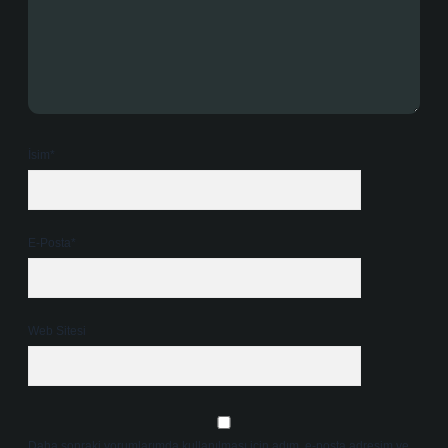
İsim*
E-Posta*
Web Sitesi
Daha sonraki yorumlarımda kullanılması için adım, e-posta adresim ve