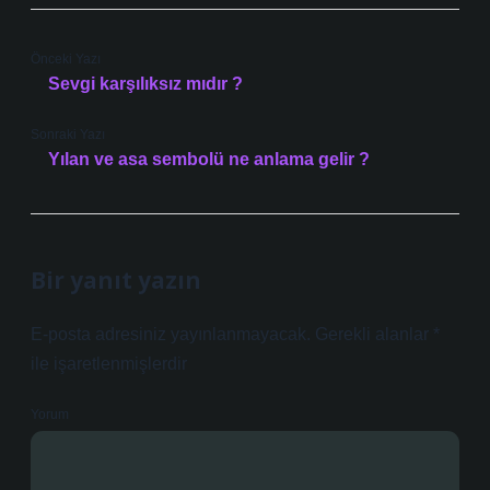
Önceki Yazı
Sevgi karşılıksız mıdır ?
Sonraki Yazı
Yılan ve asa sembolü ne anlama gelir ?
Bir yanıt yazın
E-posta adresiniz yayınlanmayacak.
Gerekli alanlar
*
ile işaretlenmişlerdir
Yorum