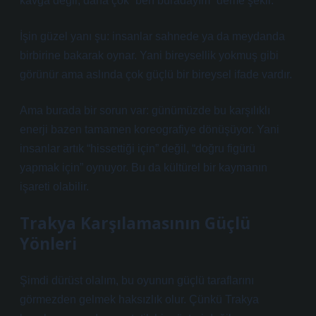
kavga değil; daha çok “ben buradayım” deme şekli.
İşin güzel yanı şu: insanlar sahnede ya da meydanda
birbirine bakarak oynar. Yani bireysellik yokmuş gibi
görünür ama aslında çok güçlü bir bireysel ifade vardır.
Ama burada bir sorun var: günümüzde bu karşılıklı
enerji bazen tamamen koreografiye dönüşüyor. Yani
insanlar artık “hissettiği için” değil, “doğru figürü
yapmak için” oynuyor. Bu da kültürel bir kaymanın
işareti olabilir.
Trakya Karşılamasının Güçlü
Yönleri
Şimdi dürüst olalım, bu oyunun güçlü taraflarını
görmezden gelmek haksızlık olur. Çünkü Trakya