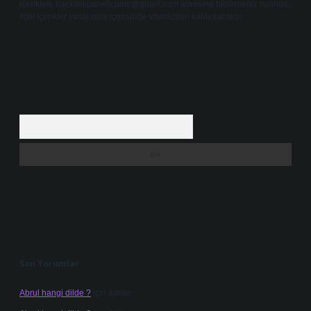
içerikleri,
backlinkpanelicomtr@gmail.com
adresine bildirmeniz halinde,
ilgili içerikler yasal süre içerisinde sitemizden kaldırılacaktır.
Arama
Son Yorumlar
Abrul hangi dilde ?
için
admin