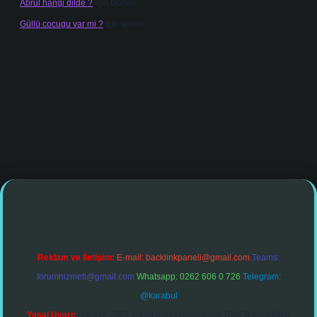
Abrul hangi dilde ?
için
Gülten
Güllü cocugu var mi ?
için
admin
iriş
Reklam ve İletişim:
E-mail:
backlinkpaneli@gmail.com
Teams:
forumhizmeti@gmail.com
Whatsapp: 0262 606 0 726
Telegram:
@karabul
Yasal Uyarı:
Sitemiz, 5651 Sayılı Kanun gereğince Bilgi Teknolojileri