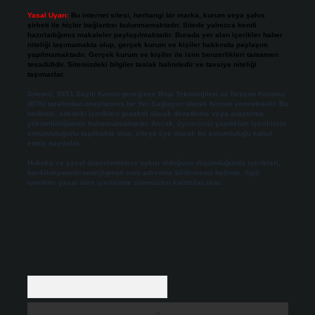
Yasal Uyarı:
Bu internet sitesi, herhangi bir marka, kurum veya şahıs
şirketi ile hiçbir bağlantısı bulunmamaktadır. Sitede yalnızca kendi
hazırladığımız makaleler paylaşılmaktadır. Burada yer alan içerikler haber
niteliği taşımamakta olup, gerçek kurum ve kişiler hakkında paylaşım
yapılmamaktadır. Gerçek kurum ve kişiler ile isim benzerlikleri tamamen
tesadüfidir. Sitemizdeki bilgiler taslak halindedir ve tavsiye niteliği
taşımazlar.
Sitemiz, 5651 Sayılı Kanun gereğince Bilgi Teknolojileri ve İletişim Kurumu
(BTK) tarafından onaylanmış bir Yer Sağlayıcı olarak hizmet vermektedir. Bu
nedenle, sitedeki içerikleri proaktif olarak denetleme veya araştırma
yükümlülüğümüz bulunmamaktadır. Ancak, üyelerimiz yazdıkları içeriklerin
sorumluluğunu taşımakta olup, siteye üye olarak bu sorumluluğu kabul
etmiş sayılırlar.
Hukuka ve yasal düzenlemelere aykırı olduğunu düşündüğünüz içerikleri,
backlinkpanelicomtr@gmail.com
adresine bildirmeniz halinde, ilgili
içerikler yasal süre içerisinde sitemizden kaldırılacaktır.
Arama