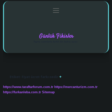
menüyü
Anasayfa
Gizlilik Politikası
Yasal Uyarı
aç
Hakkımızda
Günlük Fikirler
İlginç satırlarla farklı bir bakış açısı.
Etiket:
Fiyat ücret farkı nedir
https://www.taraftarforum.com.tr
https://mercanturizm.com.tr
https://furkanleba.com.tr
Sitemap