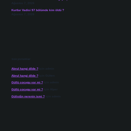
Ağustos 7, 2026
Kurtlar Vadisi 97 bölümde kim öldü ?
Ağustos 7, 2026
Son yorumlar
Abrul hangi dilde ?
için
admin
Abrul hangi dilde ?
için
Gülten
Güllü cocugu var mi ?
için
admin
Güllü cocugu var mi ?
için
Alper
Gülistân nerenin ismi ?
için
admin