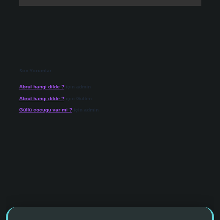
Son Yorumlar
Abrul hangi dilde ?
için
admin
Abrul hangi dilde ?
için
Gülten
Güllü cocugu var mi ?
için
admin
 giriş