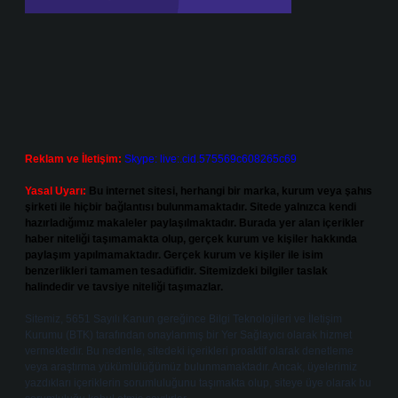
Reklam ve İletişim:
Skype: live:.cid.575569c608265c69
Yasal Uyarı:
Bu internet sitesi, herhangi bir marka, kurum veya şahıs
şirketi ile hiçbir bağlantısı bulunmamaktadır. Sitede yalnızca kendi
hazırladığımız makaleler paylaşılmaktadır. Burada yer alan içerikler
haber niteliği taşımamakta olup, gerçek kurum ve kişiler hakkında
paylaşım yapılmamaktadır. Gerçek kurum ve kişiler ile isim
benzerlikleri tamamen tesadüfidir. Sitemizdeki bilgiler taslak
halindedir ve tavsiye niteliği taşımazlar.
Sitemiz, 5651 Sayılı Kanun gereğince Bilgi Teknolojileri ve İletişim
Kurumu (BTK) tarafından onaylanmış bir Yer Sağlayıcı olarak hizmet
vermektedir. Bu nedenle, sitedeki içerikleri proaktif olarak denetleme
veya araştırma yükümlülüğümüz bulunmamaktadır. Ancak, üyelerimiz
yazdıkları içeriklerin sorumluluğunu taşımakta olup, siteye üye olarak bu