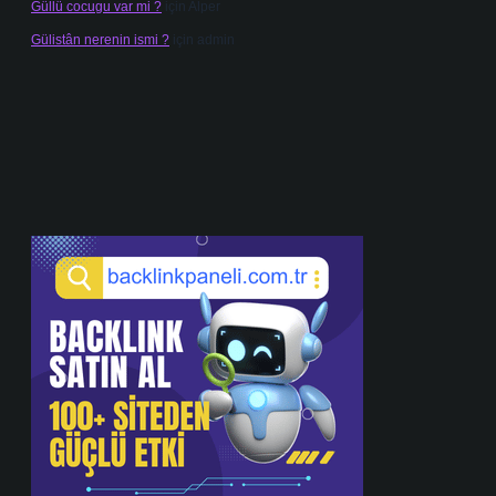
Güllü cocugu var mi ?
için
Alper
Gülistân nerenin ismi ?
için
admin