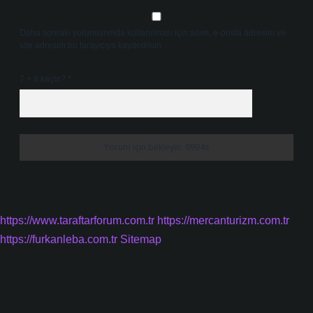
Daha sonraki yorumlarımda kullanılması için adım, e-posta adresim ve
site adresim bu tarayıcıya kaydedilsin.
7 + 8 kaçtır?
*
https://www.taraftarforum.com.tr
https://mercanturizm.com.tr
https://furkanleba.com.tr
Sitemap