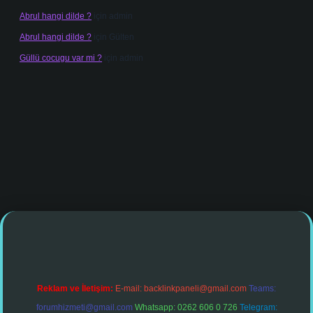
Abrul hangi dilde ?
için
admin
Abrul hangi dilde ?
için
Gülten
Güllü cocugu var mi ?
için
admin
giriş
Reklam ve İletişim:
E-mail:
backlinkpaneli@gmail.com
Teams:
forumhizmeti@gmail.com
Whatsapp: 0262 606 0 726
Telegram: