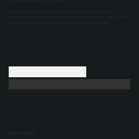
sorumluluğu kabul etmiş sayılırlar.
Hukuka ve yasal düzenlemelere aykırı olduğunu düşündüğünüz
içerikleri,
backlinkpanelicomtr@gmail.com
adresine bildirmeniz halinde,
ilgili içerikler yasal süre içerisinde sitemizden kaldırılacaktır.
Arama
Son Yorumlar