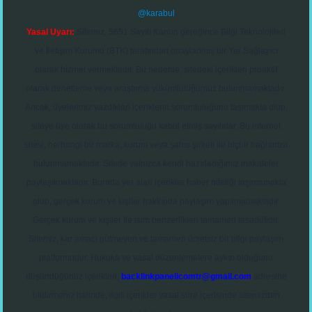
@karabul
Yasal Uyarı:
Sitemiz, 5651 Sayılı Kanun gereğince Bilgi Teknolojileri
ve İletişim Kurumu (BTK) tarafından onaylanmış bir Yer Sağlayıcı
olarak hizmet vermektedir. Bu nedenle, sitedeki içerikleri proaktif
olarak denetleme veya araştırma yükümlülüğümüz bulunmamaktadır.
Ancak, üyelerimiz yazdıkları içeriklerin sorumluluğunu taşımakta olup,
siteye üye olarak bu sorumluluğu kabul etmiş sayılırlar. Bu internet
sitesi, herhangi bir marka, kurum veya şahıs şirketi ile hiçbir bağlantısı
bulunmamaktadır. Sitede yalnızca kendi hazırladığımız makaleler
paylaşılmaktadır. Burada yer alan içerikler haber niteliği taşımamakta
olup, gerçek kurum ve kişiler hakkında paylaşım yapılmamaktadır.
Gerçek kurum ve kişiler ile isim benzerlikleri tamamen tesadüfidir.
Sitemiz, kar amacı gütmeyen ve tamamen ücretsiz bir bilgi paylaşım
platformudur. Hukuka ve yasal düzenlemelere aykırı olduğunu
düşündüğünüz içerikleri,
backlinkpanelicomtr@gmail.com
adresine
bildirmeniz halinde, ilgili içerikler yasal süre içerisinde sitemizden