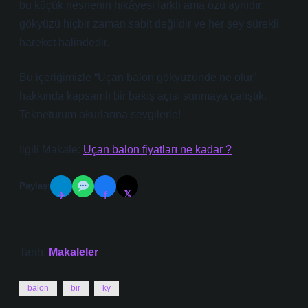
bu küçük nesnenin hikâyesi farklı ama özü aynıdır:
gökyüzü hiçbir zaman sabit değildir ve her şey sürekli
hareket halindedir.
Bu içeriğimizle “Uçan balon gökyüzünde ne olur”
hakkında kapsamlı bir bakış açısı sunmaya çalıştık.
Tekneturum okurlarına sevgilerle!
İlgili Makale:
Uçan balon fiyatları ne kadar ?
Paylaş:
𝕏
✈
f
Tarih:
Makaleler
balon
bir
ky