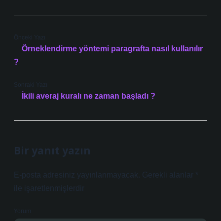
Önceki Yazı
Örneklendirme yöntemi paragrafta nasıl kullanılır
?
Sonraki Yazı
İkili averaj kuralı ne zaman başladı ?
Bir yanıt yazın
E-posta adresiniz yayınlanmayacak.
Gerekli alanlar
*
ile işaretlenmişlerdir
Yorum