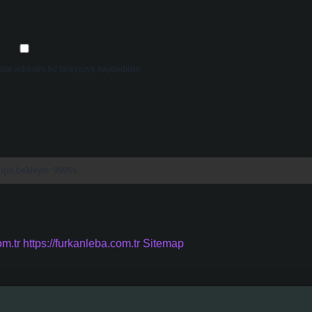
ite adresim bu tarayıcıya kaydedilsin.
om.tr
https://furkanleba.com.tr
Sitemap