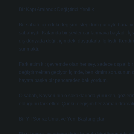
Bir Kapı Aralandı: Değiştirici Yenilik
Bir sabah, içimdeki değişim isteği tüm gücüyle bana yö
sabahıydı. Kafamda bir şeyler canlanmaya başladı. İçse
dış dünyada değil, içimdeki duygularla ilgiliydi. Kend
sunmaktı.
Fark ettim ki; çevremde olan her şey, sadece dışsal bi
değiştirmekten geçiyor. İçimde, ben kimim sorusunun ce
hayata başka bir pencereden bakıyordum.
O sabah, Kayseri’nin o sokaklarında yürürken, gözlerim
olduğunu fark ettim. Çünkü değişim her zaman dramatik
Bir Yıl Sonra: Umut ve Yeni Başlangıçlar