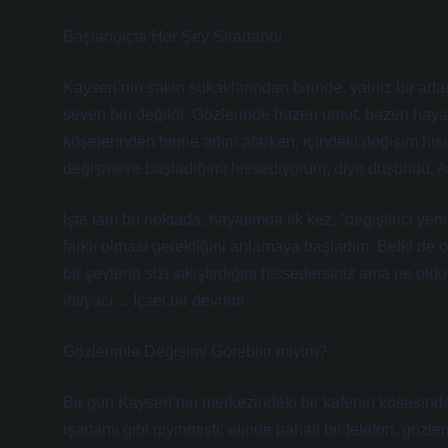
Başlangıçta Her Şey Sıradandı
Kayseri’nin sakin sokaklarından birinde, yalnız bir ad
seven biri değildi. Gözlerinde bazen umut, bazen hayal
köşelerinden birine adım atarken, içindeki değişim hi
değişmeye başladığımı hissediyorum, diye düşündü. Am
İşte tam bu noktada, hayatımda ilk kez, “değiştirici ye
farklı olması gerektiğini anlamaya başladım. Belki de 
bir şeylerin sizi sıkıştırdığını hissedersiniz ama ne old
ihtiyacı… İçsel bir devrim!
Gözlerimle Değişimi Görebilir miyim?
Bir gün Kayseri’nin merkezindeki bir kafenin köşesinde
işadamı gibi giyinmişti; elinde pahalı bir telefon, gözle