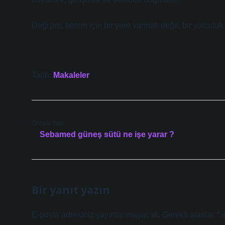
Değişim, benim için bir yere varmak değil, bir yolculu
Tarih:
Makaleler
Önceki Yazı
Sebamed güneş sütü ne işe yarar ?
Bir yanıt yazın
E-posta adresiniz yayınlanmayacak.
Gerekli alanlar
*
i