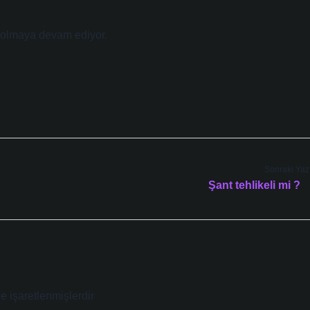
k olmaya devam ediyor.
Sonraki Yaz
Şant tehlikeli mi ?
le işaretlenmişlerdir