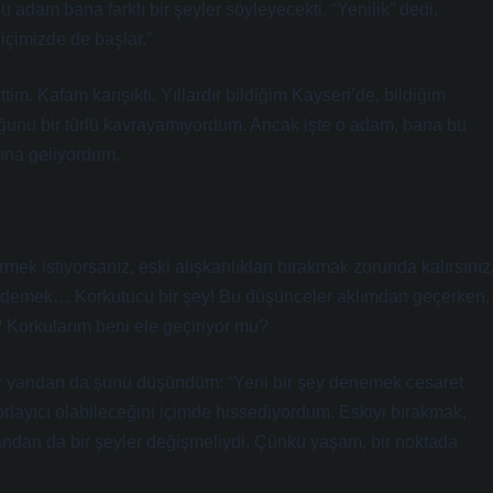
adam bana farklı bir şeyler söyleyecekti. “Yenilik” dedi,
içimizde de başlar.”
im. Kafam karışıktı. Yıllardır bildiğim Kayseri’de, bildiğim
lduğunu bir türlü kavrayamıyordum. Ancak işte o adam, bana bu
sına geliyordum.
mek istiyorsanız, eski alışkanlıkları bırakmak zorunda kalırsınız
ak demek… Korkutucu bir şey! Bu düşünceler aklımdan geçerken,
 Korkularım beni ele geçiriyor mu?
ir yandan da şunu düşündüm: “Yeni bir şey denemek cesaret
zorlayıcı olabileceğini içimde hissediyordum. Eskiyi bırakmak,
yandan da bir şeyler değişmeliydi. Çünkü yaşam, bir noktada