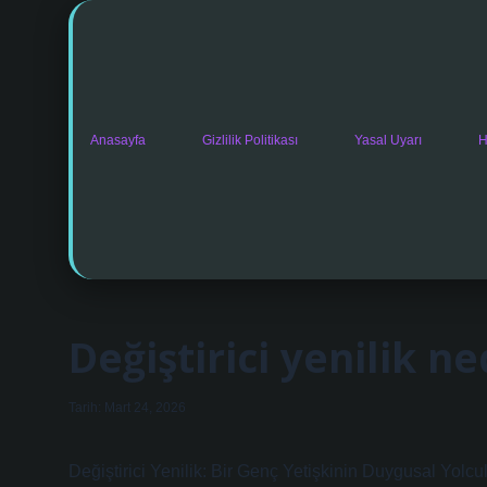
Anasayfa
Gizlilik Politikası
Yasal Uyarı
H
Değiştirici yenilik ne
Tarih: Mart 24, 2026
Değiştirici Yenilik: Bir Genç Yetişkinin Duygusal Yolcu