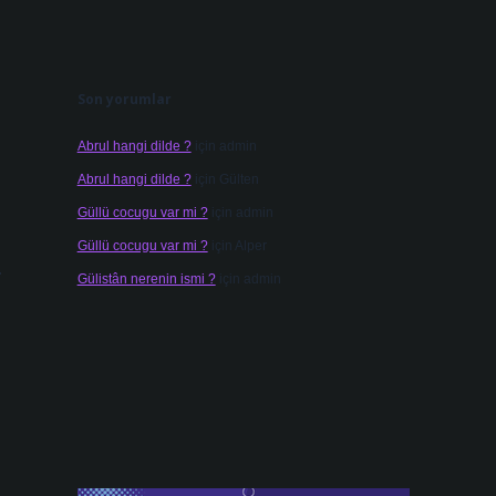
Son yorumlar
Abrul hangi dilde ?
için
admin
Abrul hangi dilde ?
için
Gülten
Güllü cocugu var mi ?
için
admin
Güllü cocugu var mi ?
için
Alper
.
Gülistân nerenin ismi ?
için
admin