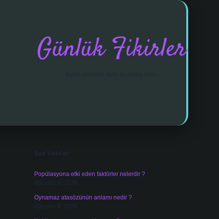
Günlük Fikirler
İlginç satırlarla farklı bir bakış açısı.
Sidebar
vdcasino giriş
Son Yazılar
Popülasyona etki eden faktörler nelerdir ?
Ağustos 8, 2026
Oynamaz atasözünün anlamı nedir ?
Ağustos 8, 2026