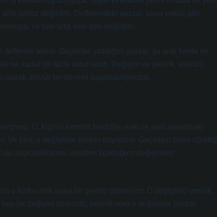
m. O kaybolmuş duygular, hayal kırıklıkları yerini umuda ve yeni
artık yalnız değildim. Defterimdeki yazılar, bana eskisi gibi
kunmuştu ve ben artık eski ben değildim.
i defterimi aldım. Geçmişte yazdığım yazılar, şu anki benle ne
de ne kadar da fazla umut vardı. Değişim ve yenilik, aslında
 atarak, büyük bir devrimi başlatabiliyorduk.
kleşmez. O, kişinin kendini bulduğu, eski ve yeni arasındaki
ıdır. Ve ben, o değişimle birlikte büyüdüm. Geçmişin bana öğrettiğ
 Eski alışkanlıklarımı, eskiden korktuğum değişimleri
 korku artık bana bir şeyleri gösteriyor. O değiştirici yenilik,
 hep bir değişim sürecidir; önemli olan o değişimle birlikte