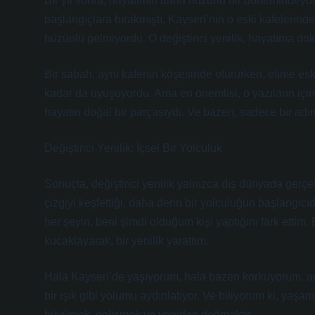
Bir yıl sonra, hayatımın daha huzurlu bir dönemindeydi
başlangıçlara bırakmıştı. Kayseri’nin o eski kafelerinde 
hüzünlü gelmiyordu. O değiştirici yenilik, hayatıma do
Bir sabah, aynı kafenin köşesinde otururken, elime esk
kadar da uyuşuyordu. Ama en önemlisi, o yazıların için
hayatın doğal bir parçasıydı. Ve bazen, sadece bir adım
Değiştirici Yenilik: İçsel Bir Yolculuk
Sonuçta, değiştirici yenilik yalnızca dış dünyada gerçe
çizgiyi keşfettiği, daha derin bir yolculuğun başlangıc
her şeyin, beni şimdi olduğum kişi yaptığını fark ettim.
kucaklayarak, bir yenilik yarattım.
Hala Kayseri’de yaşıyorum, hala bazen korkuyorum, ama o
bir ışık gibi yolumu aydınlatıyor. Ve biliyorum ki, yaşam
büyümek, gelişmek ve yeniden doğmaktır.