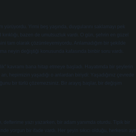
am yürüyordu. Yirmi beş yaşında, duygularını saklamayı pek
 kırıklığı, bazen de umutsuzluk vardı. O gün, şehrin en güzel
ssini tam olarak çözümleyemiyordu. Anlamadığım bir şekilde
a neyin değiştiği konusunda kafasında binbir soru vardı.
nilik” kavramı bana hitap etmeye başladı. Hayatımda bir şeylerin
o an, hepimizin yaşadığı o anlardan biriydi: Yaşadığınız çevrede
uğunu bir türlü çözemezsiniz. Bir arayış başlar, bir değişim
, defterime yazı yazarken, bir adam yanımda oturdu. Tipik bir
rinde yorgun bir ifade vardı. Her şeyin sıkıcı olduğu, herkesin ayn