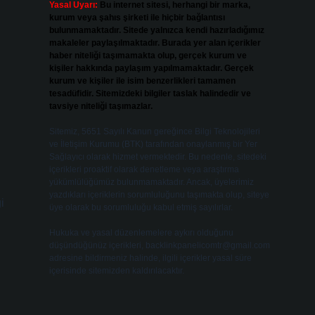
Yasal Uyarı:
Bu internet sitesi, herhangi bir marka,
kurum veya şahıs şirketi ile hiçbir bağlantısı
bulunmamaktadır. Sitede yalnızca kendi hazırladığımız
makaleler paylaşılmaktadır. Burada yer alan içerikler
haber niteliği taşımamakta olup, gerçek kurum ve
kişiler hakkında paylaşım yapılmamaktadır. Gerçek
kurum ve kişiler ile isim benzerlikleri tamamen
tesadüfidir. Sitemizdeki bilgiler taslak halindedir ve
tavsiye niteliği taşımazlar.
Sitemiz, 5651 Sayılı Kanun gereğince Bilgi Teknolojileri
ve İletişim Kurumu (BTK) tarafından onaylanmış bir Yer
Sağlayıcı olarak hizmet vermektedir. Bu nedenle, sitedeki
içerikleri proaktif olarak denetleme veya araştırma
yükümlülüğümüz bulunmamaktadır. Ancak, üyelerimiz
yazdıkları içeriklerin sorumluluğunu taşımakta olup, siteye
i
üye olarak bu sorumluluğu kabul etmiş sayılırlar.
Hukuka ve yasal düzenlemelere aykırı olduğunu
düşündüğünüz içerikleri,
backlinkpanelicomtr@gmail.com
adresine bildirmeniz halinde, ilgili içerikler yasal süre
içerisinde sitemizden kaldırılacaktır.