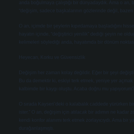
anda boğulmaya çalıştığı bir dünyadaydık. Ama o an, bu 
“değişim, sadece başkalarının gözlerinde değil, bazen 
O an, içimde bir şeylerin kıpırdamaya başladığını hissett
hayatın içinde, “değiştirici yenilik” dediği şeyin ne o
kelimeleri söylediği anda, hayatımda bir dönüm nokta
Heyecan, Korku ve Güvensizlik
Değişim her zaman kolay değildir. Eğer bir şeyi değiştir
Bu da demektir ki, eskiyi terk etmek, yeniye yer açm
kalbimde bir kaygı oluştu. Acaba doğru mu yapıyorum?
O sırada Kayseri’deki o kalabalık caddede yürürken b
ister.” O an, değişim için atılacak bir adımın ne kadar 
kendi konfor alanımı terk etmek zorlayıcıydı. Ama bir 
durağanlaşmıştı.