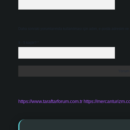
Daha sonraki yorumlarımda kullanılması için adım, e-posta adresim ve s
9 - 5 kaçtır?
*
https://www.taraftarforum.com.tr
https://mercanturizm.c