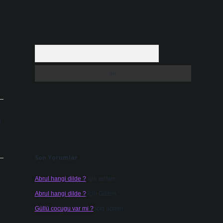
Arama
ı
Son Yorumlar
Abrul hangi dilde ?
için
admin
Abrul hangi dilde ?
için
Gülten
Güllü cocugu var mi ?
için
admin