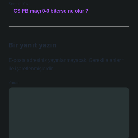
Sonraki Yazı
GS FB maçı 0-0 biterse ne olur ?
Bir yanıt yazın
E-posta adresiniz yayınlanmayacak.
Gerekli alanlar
*
ile işaretlenmişlerdir
Yorum