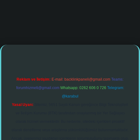
iş
Reklam ve İletişim:
E-mail:
backlinkpaneli@gmail.com
Teams:
forumhizmeti@gmail.com
Whatsapp: 0262 606 0 726
Telegram:
@karabul
Yasal Uyarı:
Sitemiz, 5651 Sayılı Kanun gereğince Bilgi Teknolojileri
ve İletişim Kurumu (BTK) tarafından onaylanmış bir Yer Sağlayıcı
olarak hizmet vermektedir. Bu nedenle, sitedeki içerikleri proaktif
olarak denetleme veya araştırma yükümlülüğümüz bulunmamaktadır.
Ancak, üyelerimiz yazdıkları içeriklerin sorumluluğunu taşımakta olup,