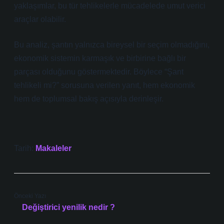
yaklaşımlar, bu tür tehlikelerle mücadelede umut verici
araçlar olabilir.
Bu analiz, şantın yalnızca bireysel bir seçim olmadığını,
ekonomik sistemin karmaşık ve birbirine bağlı bir
parçası olduğunu göstermektedir. Böylece “Şant
tehlikeli mi?” sorusuna verilen yanıt, hem ekonomik
hem de toplumsal bakış açısıyla derinleşir.
Tarih:
Makaleler
Önceki Yazı
Değiştirici yenilik nedir ?