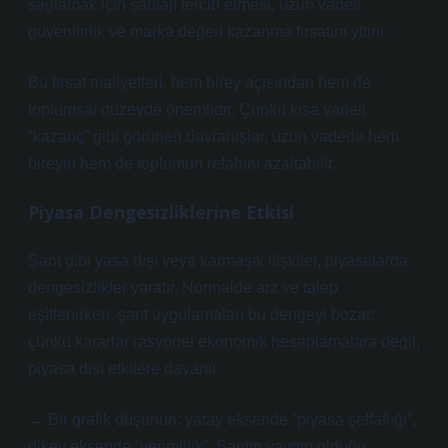
sağlamak için şantajı tercih etmesi, uzun vadeli
güvenilirlik ve marka değeri kazanma fırsatını yitirir.
Bu fırsat maliyetleri, hem birey açısından hem de
toplumsal düzeyde önemlidir. Çünkü kısa vadeli
“kazanç” gibi görünen davranışlar, uzun vadede hem
bireyin hem de toplumun refahını azaltabilir.
Piyasa Dengesizliklerine Etkisi
Şant gibi yasa dışı veya karmaşık ilişkiler, piyasalarda
dengesizlikler
yaratır. Normalde arz ve talep
eşitlenirken, şant uygulamaları bu dengeyi bozar;
çünkü kararlar rasyonel ekonomik hesaplamalara değil,
piyasa dışı etkilere dayanır.
→ Bir grafik düşünün: yatay eksende “piyasa şeffaflığı”,
dikey eksende “verimlilik”. Şantın yaygın olduğu