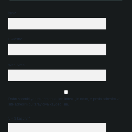
İsim*
E-Posta*
Web Sitesi
Daha sonraki yorumlarımda kullanılması için adım, e-posta adresim ve
site adresim bu tarayıcıya kaydedilsin.
5 + 3 kaçtır?
*