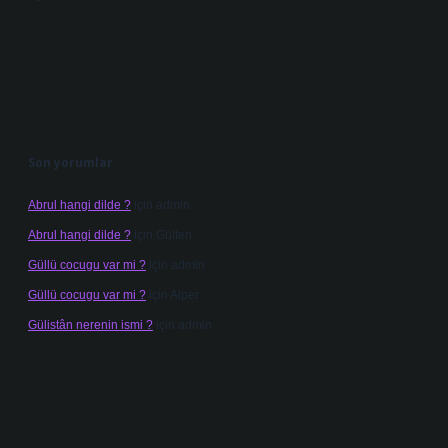
Son yorumlar
Abrul hangi dilde ?
için
admin
Abrul hangi dilde ?
için
Gülten
Güllü cocugu var mi ?
için
admin
Güllü cocugu var mi ?
için
Alper
Gülistân nerenin ismi ?
için
admin